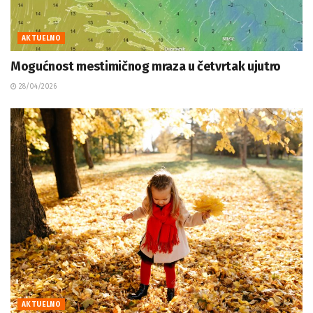
AKTUELNO
Mogućnost mestimičnog mraza u četvrtak ujutro
28/04/2026
AKTUELNO