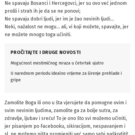
Ne spavaju Bosanci i Hercegovci, jer su ovo već jednom
prošli i strah ih je da se ne ponovi;
Ne spavaju dobri ljudi, jer im je žao nevinih ljudi…
Neki, nažalost ne mogu… ali, vi koji možete, spavajte, jer
ne možete mnogo toga učiniti.
PROČITAJTE I DRUGE NOVOSTI
Mogućnost mestimičnog mraza u četvrtak ujutro
U narednom periodu idealno vrijeme za širenje prehlade i
gripe
Zamolite Boga ili ono u šta vjerujete da pomogne ovim i
svim nevinim ljudima, zamolite ga za bolje sutra, za
zdravlje, ljubav i sreću! To je ono što svi možemo učiniti,
jer pisanjem po Facebooku, sikiracijom, nespavanjem i
sl. ne možemo ništa promjeniti već samo sebi naškoditi!