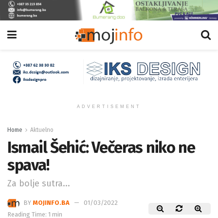
ADVERTISEMENT
Home
Aktuelno
Ismail Šehić: Večeras niko ne
spava!
Za bolje sutra...
BY
MOJINFO.BA
01/03/2022
Reading Time: 1 min