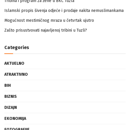
Tribina i program za žene u BKC Tuzla
Islamski propis šivenja odjeće i prodaje nakita nemuslimankama
Mogućnost mestimičnog mraza u četvrtak ujutro
Zašto prisustvovati najavljenoj tribini u Tuzli?
Categories
AKTUELNO
ATRAKTIVNO
BIH
BIZNIS
DIZAJN
EKONOMIJA
FOTOGRAFIJE