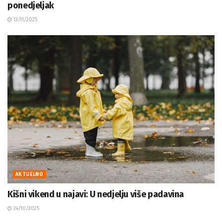
ponedjeljak
13/11/2025
AKTUELNO
Kišni vikend u najavi: U nedjelju više padavina
24/10/2025