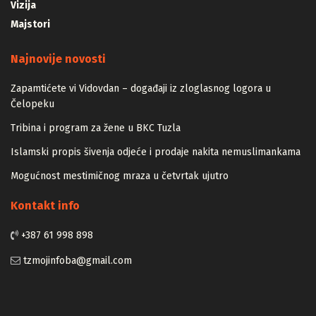
Vizija
Majstori
Najnovije novosti
Zapamtićete vi Vidovdan – događaji iz zloglasnog logora u
Čelopeku
Tribina i program za žene u BKC Tuzla
Islamski propis šivenja odjeće i prodaje nakita nemuslimankama
Mogućnost mestimičnog mraza u četvrtak ujutro
Kontakt info
+387 61 998 898
tzmojinfoba@gmail.com