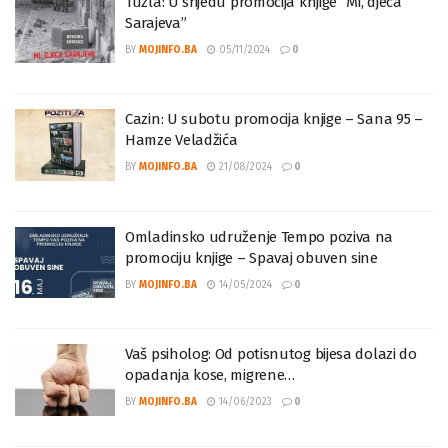
Tuzla: U srijedu promocija knjige “Mi, djeca
Sarajeva”
BY
MOJINFO.BA
05/11/2024
0
Cazin: U subotu promocija knjige – Sana 95 –
Hamze Veladžića
BY
MOJINFO.BA
21/08/2024
0
Omladinsko udruženje Tempo poziva na
promociju knjige – Spavaj obuven sine
BY
MOJINFO.BA
14/05/2024
0
Vaš psiholog: Od potisnutog bijesa dolazi do
opadanja kose, migrene…
BY
MOJINFO.BA
14/06/2023
0