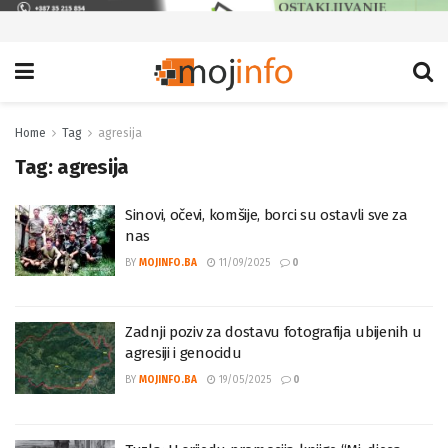
Home
Tag
agresija
Tag:
agresija
Sinovi, očevi, komšije, borci su ostavli sve za
nas
BY
MOJINFO.BA
11/09/2025
0
Zadnji poziv za dostavu fotografija ubijenih u
agresiji i genocidu
BY
MOJINFO.BA
19/05/2025
0