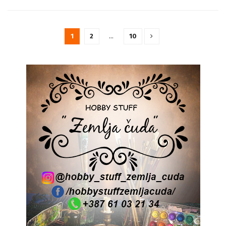
1
2
…
10