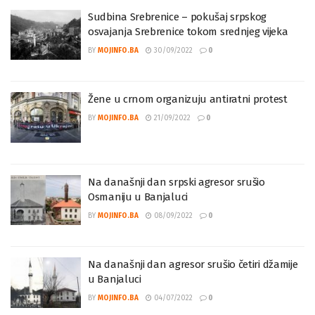
Sudbina Srebrenice – pokušaj srpskog
osvajanja Srebrenice tokom srednjeg vijeka
BY
MOJINFO.BA
30/09/2022
0
Žene u crnom organizuju antiratni protest
BY
MOJINFO.BA
21/09/2022
0
Na današnji dan srpski agresor srušio
Osmaniju u Banjaluci
BY
MOJINFO.BA
08/09/2022
0
Na današnji dan agresor srušio četiri džamije
u Banjaluci
BY
MOJINFO.BA
04/07/2022
0