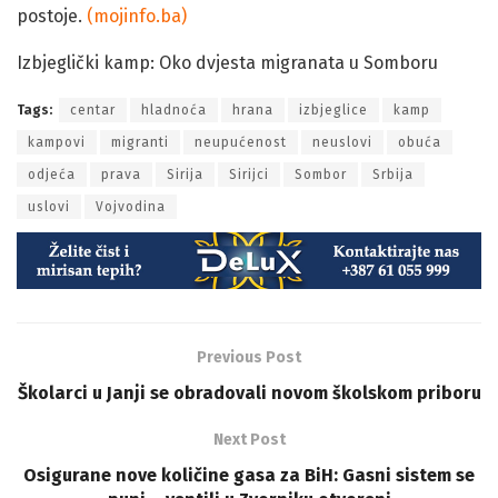
postoje.
(mojinfo.ba)
Izbjeglički kamp: Oko dvjesta migranata u Somboru
Tags:
centar
hladnoća
hrana
izbjeglice
kamp
kampovi
migranti
neupućenost
neuslovi
obuća
odjeća
prava
Sirija
Sirijci
Sombor
Srbija
uslovi
Vojvodina
Previous Post
Školarci u Janji se obradovali novom školskom priboru
Next Post
Osigurane nove količine gasa za BiH: Gasni sistem se