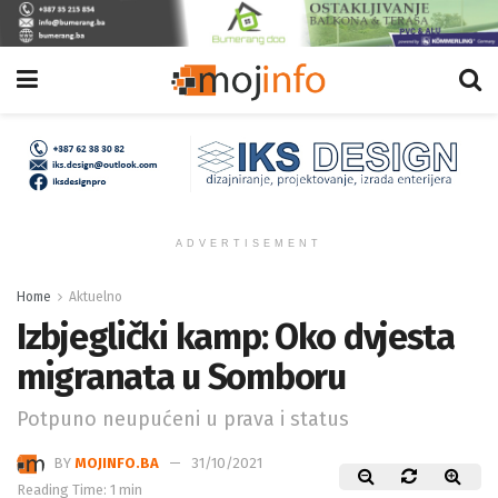
ADVERTISEMENT
Home
Aktuelno
Izbjeglički kamp: Oko dvjesta
migranata u Somboru
Potpuno neupućeni u prava i status
BY
MOJINFO.BA
31/10/2021
Reading Time: 1 min