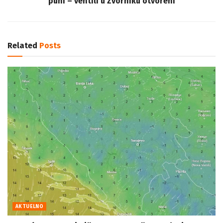
puni – ventili u Zvorniku otvoreni
Related
Posts
AKTUELNO