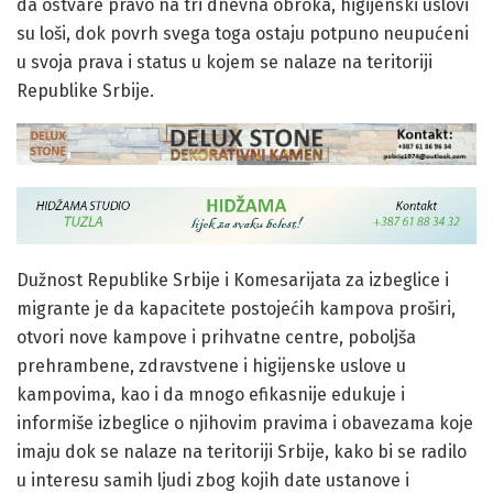
da ostvare pravo na tri dnevna obroka, higijenski uslovi
su loši, dok povrh svega toga ostaju potpuno neupućeni
u svoja prava i status u kojem se nalaze na teritoriji
Republike Srbije.
Dužnost Republike Srbije i Komesarijata za izbeglice i
migrante je da kapacitete postojećih kampova proširi,
otvori nove kampove i prihvatne centre, poboljša
prehrambene, zdravstvene i higijenske uslove u
kampovima, kao i da mnogo efikasnije edukuje i
informiše izbeglice o njihovim pravima i obavezama koje
imaju dok se nalaze na teritoriji Srbije, kako bi se radilo
u interesu samih ljudi zbog kojih date ustanove i