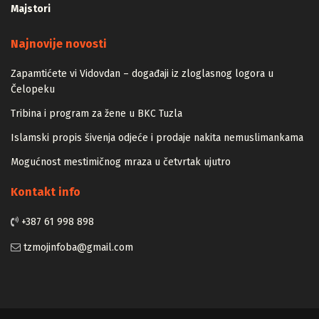
Majstori
Najnovije novosti
Zapamtićete vi Vidovdan – događaji iz zloglasnog logora u
Čelopeku
Tribina i program za žene u BKC Tuzla
Islamski propis šivenja odjeće i prodaje nakita nemuslimankama
Mogućnost mestimičnog mraza u četvrtak ujutro
Kontakt info
+387 61 998 898
tzmojinfoba@gmail.com