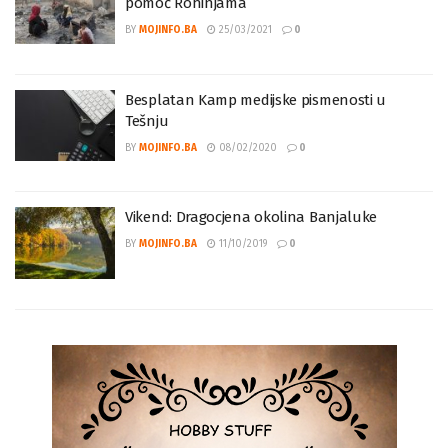
pomoć Rohinjama
BY
MOJINFO.BA
25/03/2021
0
Besplatan Kamp medijske pismenosti u
Tešnju
BY
MOJINFO.BA
08/02/2020
0
Vikend: Dragocjena okolina Banjaluke
BY
MOJINFO.BA
11/10/2019
0