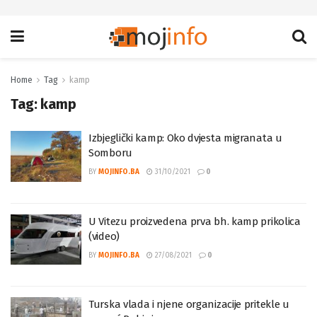
Home
Tag
kamp
Tag:
kamp
Izbjeglički kamp: Oko dvjesta migranata u
Somboru
BY
MOJINFO.BA
31/10/2021
0
U Vitezu proizvedena prva bh. kamp prikolica
(video)
BY
MOJINFO.BA
27/08/2021
0
Turska vlada i njene organizacije pritekle u