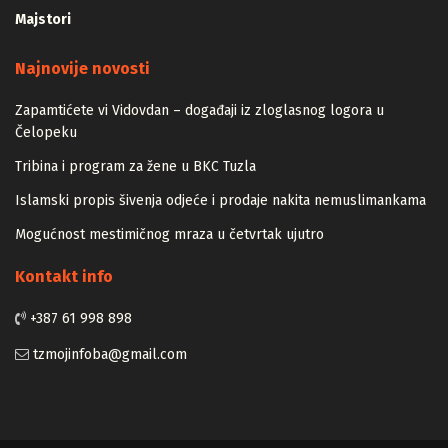
Majstori
Najnovije novosti
Zapamtićete vi Vidovdan – događaji iz zloglasnog logora u
Čelopeku
Tribina i program za žene u BKC Tuzla
Islamski propis šivenja odjeće i prodaje nakita nemuslimankama
Mogućnost mestimičnog mraza u četvrtak ujutro
Kontakt info
+387 61 998 898
tzmojinfoba@gmail.com