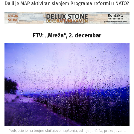
Da li je MAP aktiviran slanjem Programa reformi u NATO?
FTV: „Mreža“, 2. decembar
Podsjetio je na brojne slučajeve hapšenja, od Ilije Jurišića, preko Jovana