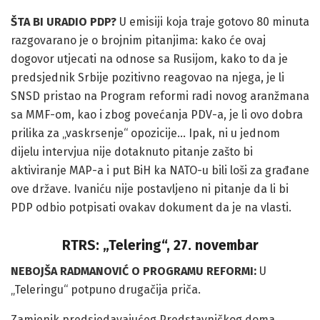
ŠTA BI URADIO PDP?
U emisiji koja traje gotovo 80 minuta
razgovarano je o brojnim pitanjima: kako će ovaj
dogovor utjecati na odnose sa Rusijom, kako to da je
predsjednik Srbije pozitivno reagovao na njega, je li
SNSD pristao na Program reformi radi novog aranžmana
sa MMF-om, kao i zbog povećanja PDV-a, je li ovo dobra
prilika za „vaskrsenje“ opozicije… Ipak, ni u jednom
dijelu intervjua nije dotaknuto pitanje zašto bi
aktiviranje MAP-a i put BiH ka NATO-u bili loši za građane
ove države. Ivaniću nije postavljeno ni pitanje da li bi
PDP odbio potpisati ovakav dokument da je na vlasti.
RTRS: „Telering“, 27. novembar
NEBOJŠA RADMANOVIĆ O PROGRAMU REFORMI:
U
„Teleringu“ potpuno drugačija priča.
Zamjenik predsjedavajućeg Predstavničkog doma