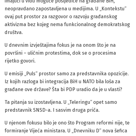
imajući u vidu moguće posljedice na građane BiH,
neopravdano zapostavljena u medijima. U „Kontekstu“
ovaj put prostor za razgovor o razvoju građanskog
aktivizma bez kojeg nema funkcionalnog demokratskog
društva.
U dnevnim izvještajima fokus je na onom što je na
površini – uličnim protestima, dok se o procesima
rijetko govori.
U emisiji „Puls“ prostor samo za predstavnika opozicije.
Iz kojih razloga bi integracija BiH u NATO bila loša za
građane ove države? Šta bi PDP uradio da je u vlasti?
Ta pitanja su izostavljena. U „Teleringu“ opet samo
predstavnik SNSD-a. I sasvim druga priča.
U njenom fokusu bilo je ono što Program reformi nije, te
formiranje Vijeća ministara. U „Dnevniku D“ nova šefica