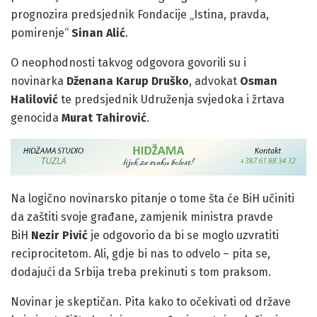
prognozira predsjednik Fondacije „Istina, pravda,
pomirenje“
Sinan Alić
.
O neophodnosti takvog odgovora govorili su i
novinarka
Dženana Karup Druško
, advokat
Osman
Halilović
te predsjednik Udruženja svjedoka i žrtava
genocida
Murat Tahirović
.
Na logično novinarsko pitanje o tome šta će BiH učiniti
da zaštiti svoje građane, zamjenik ministra pravde
BiH
Nezir Pivić
je odgovorio da bi se moglo uzvratiti
reciprocitetom. Ali, gdje bi nas to odvelo – pita se,
dodajući da Srbija treba prekinuti s tom praksom.
Novinar je skeptičan. Pita kako to očekivati od države