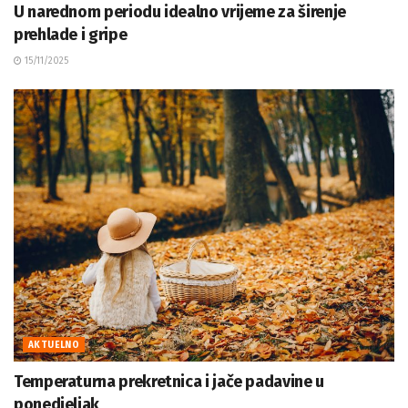
U narednom periodu idealno vrijeme za širenje
prehlade i gripe
15/11/2025
AKTUELNO
Temperaturna prekretnica i jače padavine u
ponedjeljak