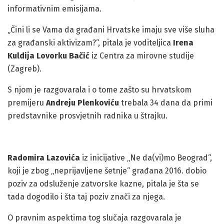
informativnim emisijama.
„Čini li se Vama da građani Hrvatske imaju sve više sluha
za građanski aktivizam?“, pitala je voditeljica
Irena
Kuldija
Lovorku Bačić
iz Centra za mirovne studije
(Zagreb).
S njom je razgovarala i o tome zašto su hrvatskom
premijeru
Andreju
Plenkoviću
trebala 34 dana da primi
predstavnike prosvjetnih radnika u štrajku.
Radomira Lazovića
iz inicijative „Ne da(vi)mo Beograd“,
koji je zbog „neprijavljene šetnje“ građana 2016. dobio
poziv za odsluženje zatvorske kazne, pitala je šta se
tada dogodilo i šta taj poziv znači za njega.
O pravnim aspektima tog slučaja razgovarala je