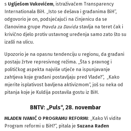
s
Uglješom Vukovićem
, istraživačem Transparency
Internationala BiH. „Isto se dešava i građanima BiH“,
odgovorio je on, podsjećajući na činjenicu da se
članovima grupe
Pravda za Davida
stavlja na teret čak i
krivično djelo protiv ustavnog uređenja samo zato što su
izašli na ulicu.
Upozorio je na opasnu tendenciju u regionu, da građani
postaju žrtve represivnog režima. „Šta s pravnog i
političkog aspekta najviše utječe na ispunjavanje
zahtjeva koje građani postavljaju pred Vlade?“, „Kako
mjerite isplativost bavljena aktivizmom“, još su neka od
pitanja koje je Kuldija postavila gostu iz BiH.
BNTV: „Puls“, 28. novembar
MLADEN IVANIĆ O PROGRAMU REFORMI
: „Kako Vi vidite
Program reformi u BiH?“, pitala je
Suzana Rađen