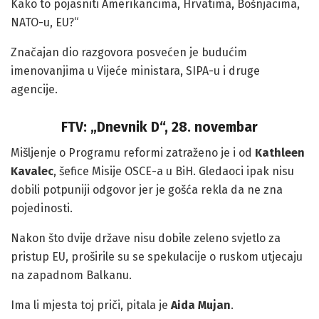
Kako to pojasniti Amerikancima, Hrvatima, Bošnjacima,
NATO-u, EU?“
Značajan dio razgovora posvećen je budućim
imenovanjima u Vijeće ministara, SIPA-u i druge
agencije.
FTV: „Dnevnik D“, 28. novembar
Mišljenje o Programu reformi zatraženo je i od
Kathleen
Kavalec
, šefice Misije OSCE-a u BiH. Gledaoci ipak nisu
dobili potpuniji odgovor jer je gošća rekla da ne zna
pojedinosti.
Nakon što dvije države nisu dobile zeleno svjetlo za
pristup EU, proširile su se spekulacije o ruskom utjecaju
na zapadnom Balkanu.
Ima li mjesta toj priči, pitala je
Aida Mujan
.