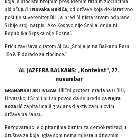
koja je utočište brojnim presuđenim ratnim zločincima
uključujući i
Novaka Đukića
, od države koja deklarativno
poštuje suverenitet BiH, a pred Ministarstvom odbrane
Srbije stoji natpis „Ako Kosovo nije Srbija, onda ni
Republika Srpska nije Bosna“.
Priču završava citatom Alića: „Srbija je na Balkanu Peru
1949. Eldorado za zločince.“
AL JAZEERA BALKANS: „Kontekst“, 27.
novembar
GRAĐANSKI AKTIVIZAM
: Ulični protesti građana u BiH,
Hrvatskoj i Srbiji bili su povod da se urednica
Nejra
Kozarić
zapita ima li građanski aktivizam u ovim
državama šansu.
Razgovarano je o pitanjima bitnim za demokratizaciju
društva za koja uglavnom nema mjesta u dnevnim