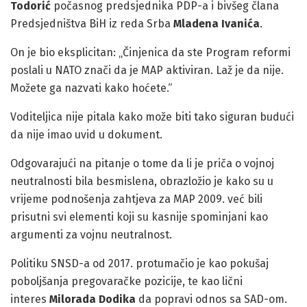
Todorić
počasnog predsjednika PDP-a i bivšeg člana
Predsjedništva BiH iz reda Srba
Mladena Ivanića
.
On je bio eksplicitan: „Činjenica da ste Program reformi
poslali u NATO znači da je MAP aktiviran. Laž je da nije.
Možete ga nazvati kako hoćete.“
Voditeljica nije pitala kako može biti tako siguran budući
da nije imao uvid u dokument.
Odgovarajući na pitanje o tome da li je priča o vojnoj
neutralnosti bila besmislena, obrazložio je kako su u
vrijeme podnošenja zahtjeva za MAP 2009. već bili
prisutni svi elementi koji su kasnije spominjani kao
argumenti za vojnu neutralnost.
Politiku SNSD-a od 2017. protumačio je kao pokušaj
poboljšanja pregovaračke pozicije, te kao lični
interes
Milorada Dodika
da popravi odnos sa SAD-om.