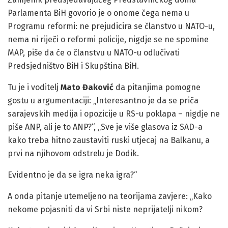
Parlamenta BiH govorio je o onome čega nema u
Programu reformi: ne prejudicira se članstvo u NATO-u,
nema ni riječi o reformi policije, nigdje se ne spomine
MAP, piše da će o članstvu u NATO-u odlučivati
Predsjedništvo BiH i Skupština BiH.
Tu je i voditelj
Mato Đaković
da pitanjima pomogne
gostu u argumentaciji: „Interesantno je da se priča
sarajevskih medija i opozicije u RS-u poklapa – nigdje ne
piše ANP, ali je to ANP?“, „Sve je više glasova iz SAD-a
kako treba hitno zaustaviti ruski utjecaj na Balkanu, a
prvi na njihovom odstrelu je Dodik.
Evidentno je da se igra neka igra?“
A onda pitanje utemeljeno na teorijama zavjere: „Kako
nekome pojasniti da vi Srbi niste neprijatelji nikom?