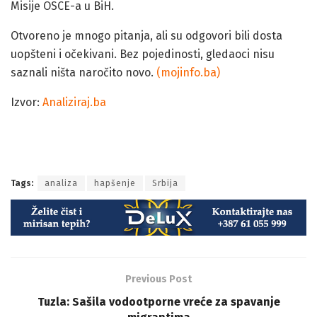
Misije OSCE-a u BiH.
Otvoreno je mnogo pitanja, ali su odgovori bili dosta
uopšteni i očekivani. Bez pojedinosti, gledaoci nisu
saznali ništa naročito novo.
(mojinfo.ba)
Izvor:
Analiziraj.ba
Je li Srbija Eldorado za ratne zločince? Je li Srbija Eldorado za
ratne zločince?
Tags:
analiza
hapšenje
Srbija
Previous Post
Tuzla: Sašila vodootporne vreće za spavanje