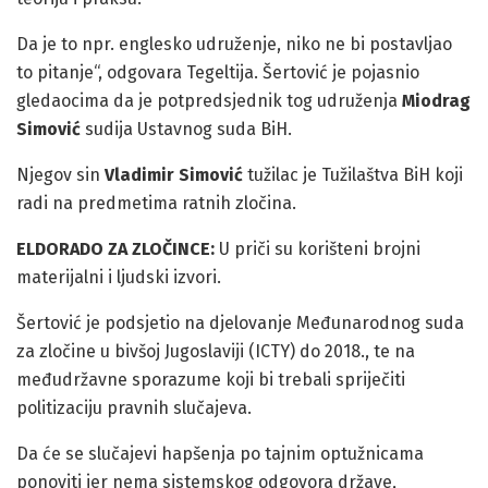
Da je to npr. englesko udruženje, niko ne bi postavljao
to pitanje“, odgovara Tegeltija. Šertović je pojasnio
gledaocima da je potpredsjednik tog udruženja
Miodrag
Simović
sudija Ustavnog suda BiH.
Njegov sin
Vladimir Simović
tužilac je Tužilaštva BiH koji
radi na predmetima ratnih zločina.
ELDORADO ZA ZLOČINCE:
U priči su korišteni brojni
materijalni i ljudski izvori.
Šertović je podsjetio na djelovanje Međunarodnog suda
za zločine u bivšoj Jugoslaviji (ICTY) do 2018., te na
međudržavne sporazume koji bi trebali spriječiti
politizaciju pravnih slučajeva.
Da će se slučajevi hapšenja po tajnim optužnicama
ponoviti jer nema sistemskog odgovora države,