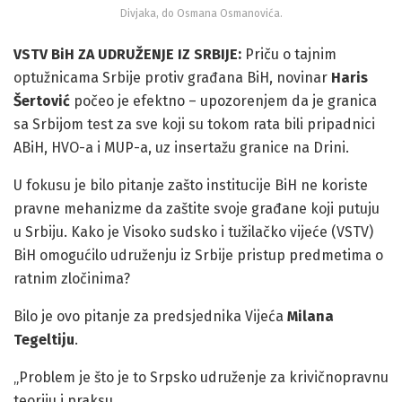
Divjaka, do Osmana Osmanovića.
VSTV BiH ZA UDRUŽENJE IZ SRBIJE:
Priču o tajnim
optužnicama Srbije protiv građana BiH, novinar
Haris
Šertović
počeo je efektno – upozorenjem da je granica
sa Srbijom test za sve koji su tokom rata bili pripadnici
ABiH, HVO-a i MUP-a, uz insertažu granice na Drini.
U fokusu je bilo pitanje zašto institucije BiH ne koriste
pravne mehanizme da zaštite svoje građane koji putuju
u Srbiju. Kako je Visoko sudsko i tužilačko vijeće (VSTV)
BiH omogućilo udruženju iz Srbije pristup predmetima o
ratnim zločinima?
Bilo je ovo pitanje za predsjednika Vijeća
Milana
Tegeltiju
.
„Problem je što je to Srpsko udruženje za krivičnopravnu
teoriju i praksu.