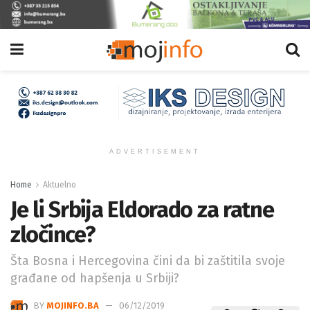
ADVERTISEMENT
Home
Aktuelno
Je li Srbija Eldorado za ratne
zločince?
Šta Bosna i Hercegovina čini da bi zaštitila svoje
građane od hapšenja u Srbiji?
BY
MOJINFO.BA
06/12/2019