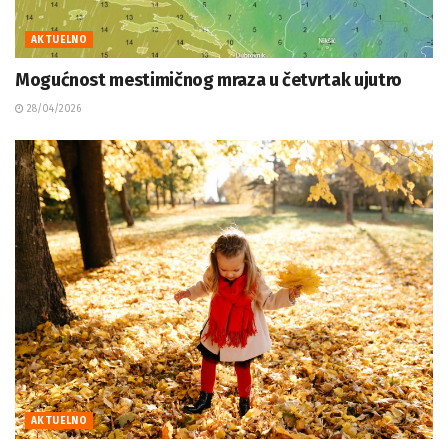
AKTUELNO
Mogućnost mestimičnog mraza u četvrtak ujutro
28/04/2026
AKTUELNO