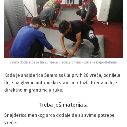
Samra dodaje da je tih 20 vreća predala onima kojima je najpotrebnije.
Kada je snajderica Samra sašila prvih 20 vreća, odnijela
ih je na glavnu autobusku stanicu u Tuzli. Predala ih je
direktno migrantima u ruke.
Treba još materijala
Snajderica mehkog srca dodaje da su svima potrebe
vreće.