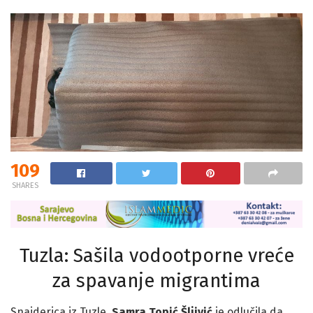
109
SHARES
Tuzla: Sašila vodootporne vreće
za spavanje migrantima
Snajderica iz Tuzle,
Samra Topić Šljivić
je odlučila da