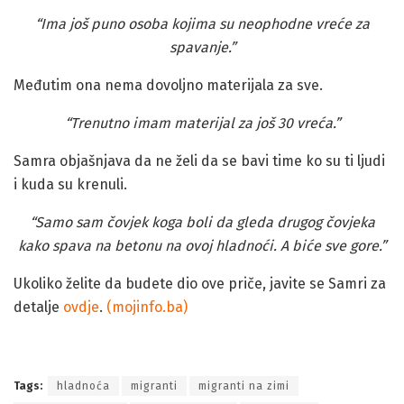
“Ima još puno osoba kojima su neophodne vreće za
spavanje.”
Međutim ona nema dovoljno materijala za sve.
“Trenutno imam materijal za još 30 vreća.”
Samra objašnjava da ne želi da se bavi time ko su ti ljudi
i kuda su krenuli.
“Samo sam čovjek koga boli da gleda drugog čovjeka
kako spava na betonu na ovoj hladnoći. A biće sve gore.”
Ukoliko želite da budete dio ove priče, javite se Samri za
detalje
ovdje
.
(mojinfo.ba)
Tuzla: Sašila vodootporne vreće za spavanje migrantima
Tags:
hladnoća
migranti
migranti na zimi