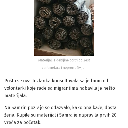
Materijal je debljine od tri do šest
centimetara i nepromočiv je.
Pošto se ova Tuzlanka konsultovala sa jednom od
volonterki koje rade sa migrantima nabavila je nešto
materijala.
Na Samrin poziv je se odazvalo, kako ona kaže, dosta
žena. Kupile su materijal i Samra je napravila prvih 20
vreća za početak.