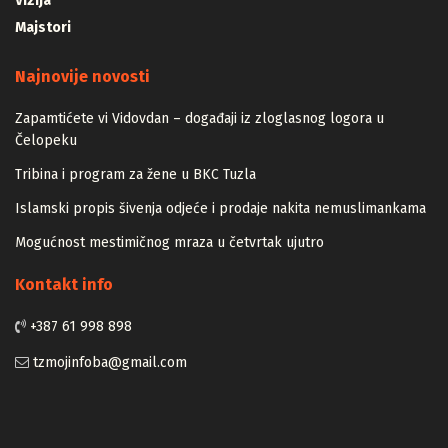
Vizija
Majstori
Najnovije novosti
Zapamtićete vi Vidovdan – događaji iz zloglasnog logora u
Čelopeku
Tribina i program za žene u BKC Tuzla
Islamski propis šivenja odjeće i prodaje nakita nemuslimankama
Mogućnost mestimičnog mraza u četvrtak ujutro
Kontakt info
+387 61 998 898
tzmojinfoba@gmail.com