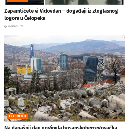
Zapamtićete vi Vidovdan – događaji iz zloglasnog
logora u Čelopeku
28/06/2026
FRAGMENTI
Na današnji dan poginula bosanskohercegovačka