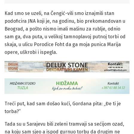
Kad smo se uzeli, na Čengić-vili smo iznajmili stan
podoficira JNA koji je, na godinu, bio prekomandovan u
Beograd, a pošto nismo imali mašinu za rublje, odnio
sam ga, dva puta, u velikoj tamnoplavoj putnoj torbi od
skaja, u ulicu Porodice Foht da ga moja punica Marija
opere, uškrobi i ispegla.
Treći put, kad sam došao kući, Gordana pita: „Đe ti je
torba?”
Tada su u Sarajevu bili zeleni tramvaji sa sećijom ozad,
na koju sam sjeo a ispod gurnuo torbu da drugim ne