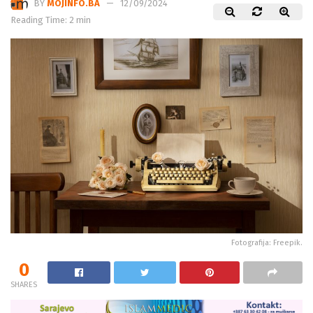
BY
MOJINFO.BA
12/09/2024
Reading Time: 2 min
Fotografija: Freepik.
0
SHARES