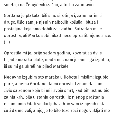
smeta, i na Čengić-vili izašao, a torbu zaboravio.
Gordana je plakala: bili smo sirotinja i, zanemarim li
drugo, lišio sam je njenih najboljih košulja i bluza i
posteljina koje smo dobili za svadbu. Sutradan mi je
oprostila, ali Marko sebi nikad neće oprostiti njene suze.
(…)
Oprostila mi je, prije sedam godina, koverat sa dvije
hiljade maraka plate, mada ne znam jesam li ga izgubio,
ili su mi ga ukrali na pijaci Markale.
Nedavno izgubim sto maraka u Robotu i mislim: izgubio
pare, a nema Gordane da mi oprosti. I znam da sam
živio sa ženom koja bi mi i svoju smrt, kad bih ustinu bio
za nju kriv, bila u stanju oprostiti. Iz njenog praštanja
nisam umio čitati veliku ljubav: htio sam iz njenih usta
čuti da me voli, a njoj je to bilo teže reći nego vukljati me