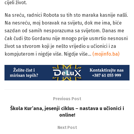
cijeli život.
Na sreću, radnici Robota su tih sto maraka kasnije našli.
Na nesreću, moj boravak na svijetu, dok me ima, biće
sazdan od samih nesporazuma sa svijetom. Danas me
čak čudi što Gordanu nije mnogo prije usmrtio nesnosni
život sa stvorom koji je nešto vrijedio u učionici i za
kompjuterom i nigdje više. Nigdje više…
(mojinfo.ba)
Previous Post
Škola Kur’ana, jesenji ciklus – nastava u učionici i
online!
Next Post