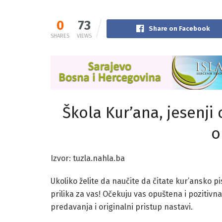
0
73
Share on Facebook
SHARES
VIEWS
Škola Kur’ana, jesenji 
o
Izvor: tuzla.nahla.ba
Ukoliko želite da naučite da čitate kur’ansko pi
prilika za vas! Očekuju vas opuštena i pozitivn
predavanja i originalni pristup nastavi.