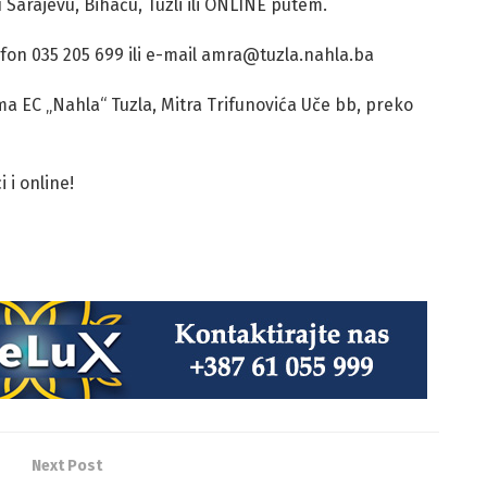
 Sarajevu, Bihaću, Tuzli ili ONLINE putem.
efon 035 205 699 ili e-mail amra@tuzla.nahla.ba
ma EC „Nahla“ Tuzla, Mitra Trifunovića Uče bb, preko
 i online!
Next Post