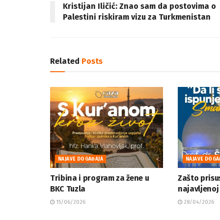
Kristijan Iličić: Znao sam da postovima o
Palestini riskiram vizu za Turkmenistan
Related
Posts
NAJAVE DOGAĐAJA
NAJAVE DOGA
Tribina i program za žene u
Zašto prisu
BKC Tuzla
najavljenoj 
15/06/2026
28/04/2026