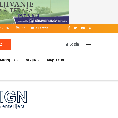
7, 2026
17
Tuzla Canton
°C
Login
NAPRIJED
VIZIJA
MAJSTORI