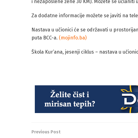
i nezaposlene žene 30 KM). Možete se učlaniti u
Za dodatne informacije možete se javiti na tel
Nastava u učionici će se održavati u prostorija
puta BCC-a.
(mojinfo.ba)
Škola Kur’ana, jesenji ciklus – nastava u učionici
Previous Post