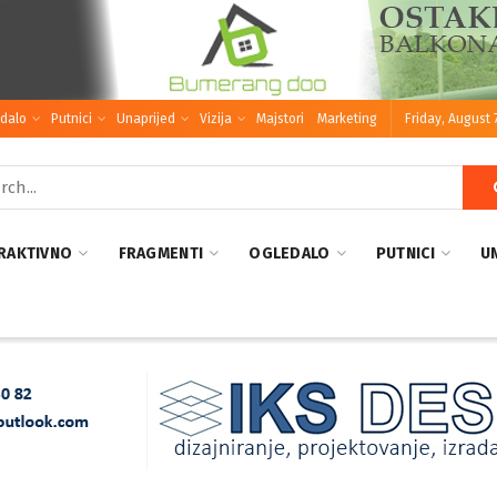
dalo
Putnici
Unaprijed
Vizija
Majstori
Marketing
Friday, August 
RAKTIVNO
FRAGMENTI
OGLEDALO
PUTNICI
U