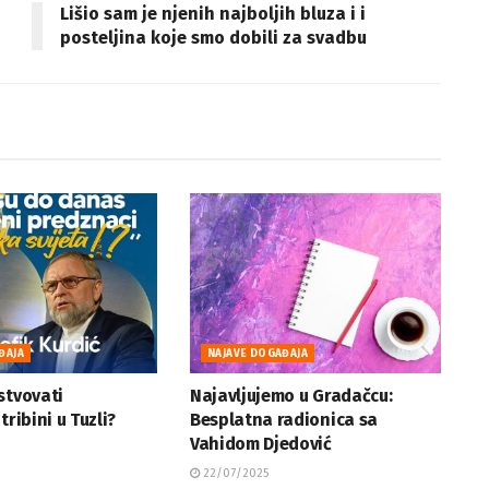
Lišio sam je njenih najboljih bluza i i
posteljina koje smo dobili za svadbu
ĐAJA
NAJAVE DOGAĐAJA
stvovati
Najavljujemo u Gradačcu:
tribini u Tuzli?
Besplatna radionica sa
Vahidom Djedović
22/07/2025