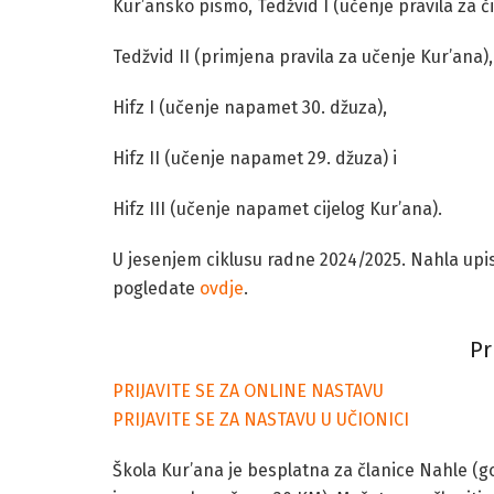
Kur’ansko pismo, Tedžvid I (učenje pravila za či
Tedžvid II (primjena pravila za učenje Kur’ana),
Hifz I (učenje napamet 30. džuza),
Hifz II (učenje napamet 29. džuza) i
Hifz III (učenje napamet cijelog Kur’ana).
U jesenjem ciklusu radne 2024/2025. Nahla upi
pogledate
ovdje
.
Pr
PRIJAVITE SE ZA ONLINE NASTAVU
PRIJAVITE SE ZA NASTAVU U UČIONICI
Škola Kur’ana je besplatna za članice Nahle (g