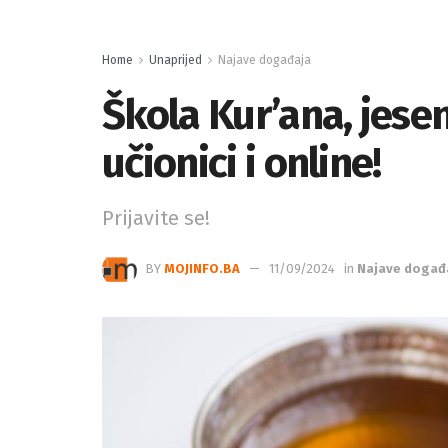
Home
Unaprijed
Najave događaja
Škola Kur’ana, jesen
učionici i online!
Prijavite se!
BY
MOJINFO.BA
11/09/2024
in
Najave događ