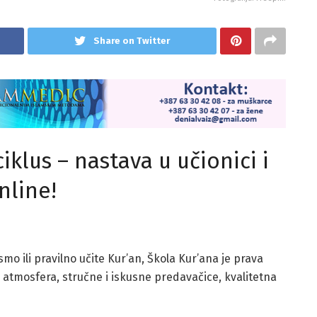
Share on Twitter
ciklus – nastava u učionici i
nline!
smo ili pravilno učite Kur’an, Škola Kur’ana je prava
a atmosfera, stručne i iskusne predavačice, kvalitetna