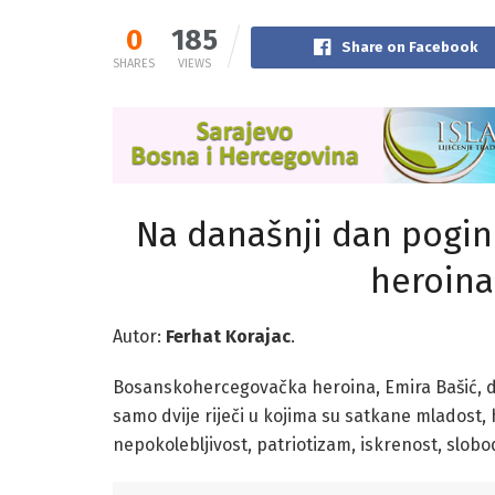
0
185
Share on Facebook
SHARES
VIEWS
Na današnji dan pogi
heroina
Autor:
Ferhat Korajac
.
Bosanskohercegovačka heroina, Emira Bašić, do
samo dvije riječi u kojima su satkane mladost, 
nepokolebljivost, patriotizam, iskrenost, slob