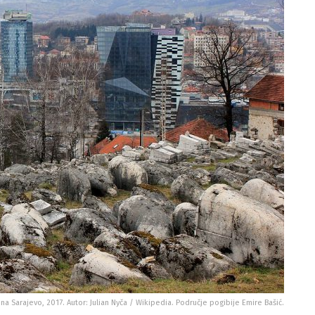
na Sarajevo, 2017. Autor: Julian Nyča / Wikipedia. Područje pogibije Emire Bašić.