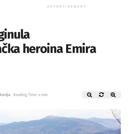
ADVERTISEMENT
ginula
čka heroina Emira
torija
Reading Time: 4 min