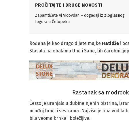
PROČITAJTE I DRUGE NOVOSTI
Zapamtićete vi Vidovdan – događaji iz zloglasnog
logora u Čelopeku
Rođena je kao drugo dijete majke
Hatidže
i oc
Stasala na obalama Une i Sane, tih čarobni lje
Rastanak sa modroo
Često je uranjala u dubine njenih bistrina, izran
mlađoj braći i sestrama. Najviše je ona vodila bri
bila veoma krhka i boležljiva.