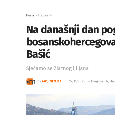
Home
Fragmenti
Na današnji dan po
bosanskohercegova
Bašić
Sjećamo se Zlatnog ljiljana
BY
MOJINFO.BA
27/11/2025
in
Fragmenti
,
His