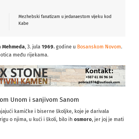
Mezhebski fanatizam u jedanaestom vijeku kod
Kabe
a
Mehmeda
, 3. jula
1969.
godine u
Bosanskom Novom
.
potica među rijekama.
kom Unom i sanjivom Sanom
jajući kamičke i biserne školjke, koje je darivala
gu o njima, u kući i školi, bilo ih
osmoro
, jer joj je mati