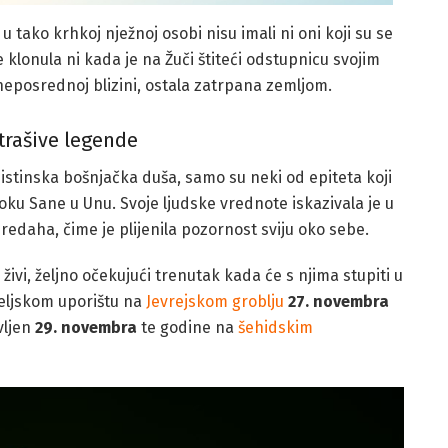
 u tako krhkoj nježnoj osobi nisu imali ni oni koji su se
klonula ni kada je na Žuči štiteći odstupnicu svojim
neposrednoj blizini, ostala zatrpana zemljom.
trašive legende
i istinska bošnjačka duša, samo su neki od epiteta koji
toku Sane u Unu. Svoje ljudske vrednote iskazivala je u
predaha, čime je plijenila pozornost sviju oko sebe.
ivi, željno očekujući trenutak kada će s njima stupiti u
teljskom uporištu na
Jevrejskom groblju
27. novembra
vljen
29. novembra
te godine na
šehidskim