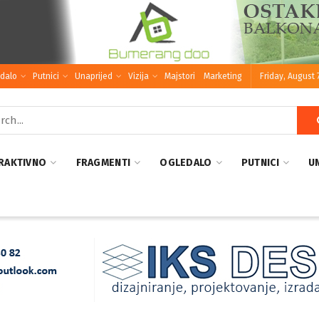
dalo
Putnici
Unaprijed
Vizija
Majstori
Marketing
Friday, August 
RAKTIVNO
FRAGMENTI
OGLEDALO
PUTNICI
U