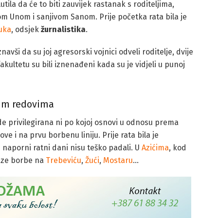
slutila da će to biti zauvijek rastanak s roditeljima,
 Unom i sanjivom Sanom. Prije početka rata bila je
auka
, odsjek
žurnalistika
.
vši da su joj agresorski vojnici odveli roditelje, dvije
akultetu su bili iznenađeni kada su je vidjeli u punoj
im redovima
de privilegirana ni po kojoj osnovi u odnosu prema
e i na prvu borbenu liniju. Prije rata bila je
oj naporni ratni dani nisu teško padali. U
Azićima
, kod
olaze borbe na
Trebeviću
,
Žući
,
Mostaru
…