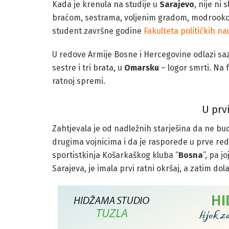
Kada je krenula na studije u
Sarajevo
, nije ni 
braćom, sestrama, voljenim gradom, modrookom
student završne godine
Fakulteta političkih n
U redove Armije Bosne i Hercegovine odlazi sazna
sestre i tri brata, u
Omarsku
– logor smrti. Na f
ratnoj spremi.
U prv
Zahtjevala je od nadležnih starješina da ne bu
drugima vojnicima i da je rasporede u prve redov
sportistkinja Košarkaškog kluba “
Bosna
”, pa j
Sarajeva, je imala prvi ratni okršaj, a zatim d