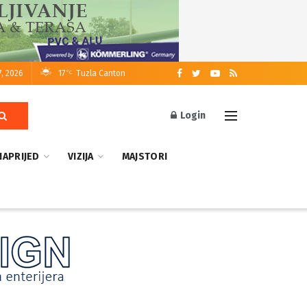
7, 2026
17
Tuzla Canton
°C
Login
NAPRIJED
VIZIJA
MAJSTORI