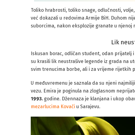
Toliko hrabrosti, toliko snage, odlučnosti, volje,
već dokazali u redovima Armije BiH. Duhom nije 
suborcima, nakon eksplozije granate u njenoj 
Lik neus
Iskusan borac, odličan student, odan prijatelj 
su krasili lik neustrašive legende iz grada na u
svim trenucima borbe, ali i za vrijeme rijetkih 
U međuvremenu je saznala da su njeni najmiliji ž
vezu. Emira je poginula na zloglasnom neprija
1993.
godine. Džennaza je klanjana i ukop oba
mezarlucima Kovači
u Sarajevu.