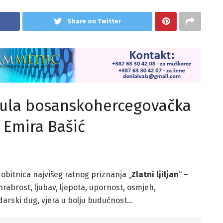
Share on Twitter
nula bosanskohercegovačka
 Emira Bašić
bitnica najvišeg ratnog priznanja „
Zlatni ljiljan
“ –
hrabrost, ljubav, ljepota, upornost, osmjeh,
odarski dug, vjera u bolju budućnost…