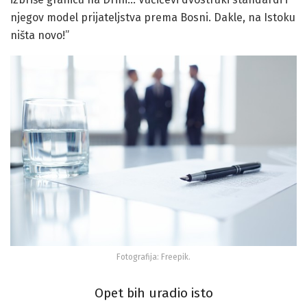
njegov model prijateljstva prema Bosni. Dakle, na Istoku
ništa novo!”
Fotografija: Freepik.
Opet bih uradio isto
27. april 2021.
Zavidovićki heroji odbrane 1992-1995
.