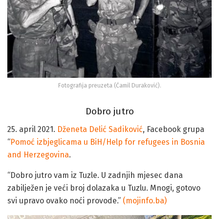
Fotografija preuzeta (Ćamil Duraković).
Dobro jutro
25. april 2021.
Dženeta Delić Sadiković
, Facebook grupa
“
Pomoć izbjeglicama u BiH/Help for refugees in Bosnia
and Herzegovina
.
“Dobro jutro vam iz Tuzle. U zadnjih mjesec dana
zabilježen je veći broj dolazaka u Tuzlu. Mnogi, gotovo
svi upravo ovako noći provode.”
(mojinfo.ba)