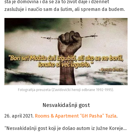
zaslužuje i naučio sam da šutim, ali spreman da budem.
Fotografija preuzeta (Zavidovićki heroji odbrane 1992-1995).
Nesvakidašnji gost
26. april 2021.
Rooms & Apartment “GH Pasha” Tuzla
.
“Nesvakidašnji gost koji je došao autom iz Južne Koreje…
naravno, mi smo tu samo usputna stanica od 19 mjeseci