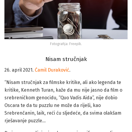
Fotografija: Freepik.
Nisam stručnjak
26. april 2021.
Ćamil Duraković
.
“Nisam stručnjak za filmske kritike, ali ako legenda te
kritike, Kenneth Turan, kaže da mu nije jasno da film o
srebreničkom genocidu, “Quo Vadis Aida”, nije dobio
Oscara te da tu puzzlu ne može da riješi, kao
Srebrenčanin, laik, reći ću sljedeće, da svima olakšam
rješavanje puzzle…
Da izuzmemo činjenicu da smo mi periferna zemlja za