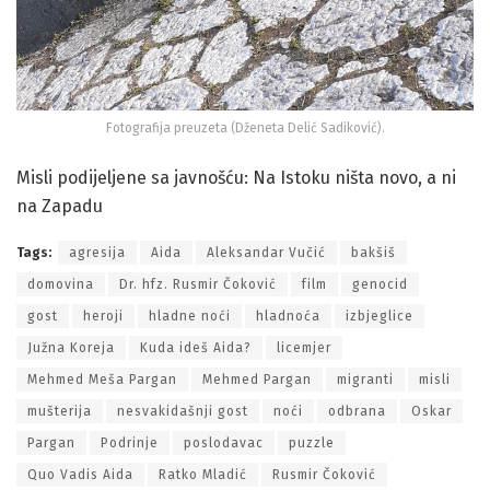
Fotografija preuzeta (Dženeta Delić Sadiković).
Misli podijeljene sa javnošću: Na Istoku ništa novo, a ni
na Zapadu
Tags:
agresija
Aida
Aleksandar Vučić
bakšiš
domovina
Dr. hfz. Rusmir Čoković
film
genocid
gost
heroji
hladne noći
hladnoća
izbjeglice
Južna Koreja
Kuda ideš Aida?
licemjer
Mehmed Meša Pargan
Mehmed Pargan
migranti
misli
mušterija
nesvakidašnji gost
noći
odbrana
Oskar
Pargan
Podrinje
poslodavac
puzzle
Quo Vadis Aida
Ratko Mladić
Rusmir Čoković
spavanje
Srebrenica
standardi
Tuzla
UN
Vučić