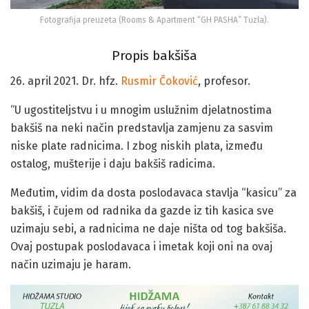
Fotografija preuzeta (Rooms & Apartment “GH PASHA” Tuzla).
Propis bakšiša
26. april 2021. Dr. hfz.
Rusmir Čoković
, profesor.
“U ugostiteljstvu i u mnogim uslužnim djelatnostima
bakšiš na neki način predstavlja zamjenu za sasvim
niske plate radnicima. I zbog niskih plata, između
ostalog, mušterije i daju bakšiš radicima.
Međutim, vidim da dosta poslodavaca stavlja “kasicu” za
bakšiš, i čujem od radnika da gazde iz tih kasica sve
uzimaju sebi, a radnicima ne daje ništa od tog bakšiša.
Ovaj postupak poslodavaca i imetak koji oni na ovaj
način uzimaju je haram.