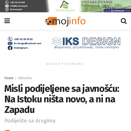
ADVERTISEMENT
Home
Aktuelno
Misli podijeljene sa javnošću:
Na Istoku ništa novo, a ni na
Zapadu
Podijelite sa drugima
BY
MOJINFO.BA
27/04/2021