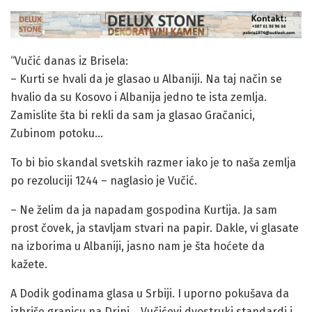
“Vučić danas iz Brisela:
– Kurti se hvali da je glasao u Albaniji. Na taj način se
hvalio da su Kosovo i Albanija jedno te ista zemlja.
Zamislite šta bi rekli da sam ja glasao Gračanici,
Zubinom potoku…
To bi bio skandal svetskih razmer iako je to naša zemlja
po rezoluciji 1244 – naglasio je Vučić.
– Ne želim da ja napadam gospodina Kurtija. Ja sam
prost čovek, ja stavljam stvari na papir. Dakle, vi glasate
na izborima u Albaniji, jasno nam je šta hoćete da
kažete.
A Dodik godinama glasa u Srbiji. I uporno pokušava da
izbriše granicu na Drini… Vučićevi dvostruki standardi i