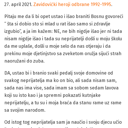
Pitaju me da li bi opet ustao i išao braniti Bosnu govoreći
“ šta si dobio sto si mlad u rat išao samo si zdravlje
izgubio”, a ja im kažem: NE, ne bih nigdje išao jer ni tada
nisam nigdje išao i tada su neprijatelji došli u moju školu
da me uplaše, došli u moje selo da nas otjeraju i da
prekinu moje djetinjstvo sa zveketom oružja sijući strah
naoružani do zuba.
DA, ustao bi i branio svaki pedalj svoje domovine od
svakog neprijatelja ma ko on bio, ali sada nisam sam,
sada nas ima vise, sada imam sa sobom sedam lavova
koji su isto kao i ja spremni pokazati kutnjake
neprijatelju, a tu su i moja braća da stanu rame uz rame
sa svojim narodom.
Od istog tog neprijatelja sam ja naučio i svoju djecu učio
šta je domovina i da se za to život daje i džennet