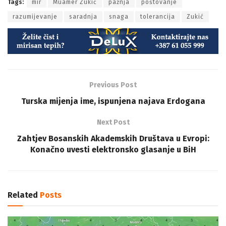
Tags:
mir
Muamer Zukić
pažnja
poštovanje
razumijevanje
saradnja
snaga
tolerancija
Zukić
Previous Post
Turska mijenja ime, ispunjena najava Erdogana
Next Post
Zahtjev Bosanskih Akademskih Društava u Evropi:
Konačno uvesti elektronsko glasanje u BiH
Related
Posts