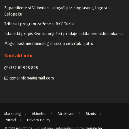
Zapamtićete vi Vidovdan – događaji iz zloglasnog logora u
Čelopeku
Tribina i program za žene u BKC Tuzla
Islamski propis šivenja odjeće i prodaje nakita nemuslimankama
Mogućnost mestimičnog mraza u četvrtak ujutro
Kontakt info
+387 61 998 898
tzmojinfoba@gmail.com
Marketing
Aktuelno
Atraktivno
Biznis
Putnici
Privacy Policy
© 2019
mojinfo.ba
- Edukativno - informativni portal
mojinfo.ba
.