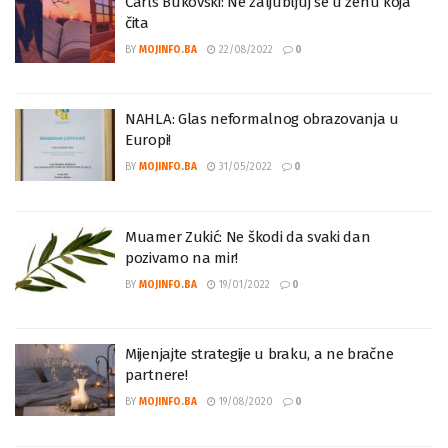
Čarls Bukovski: Ne zaljubljuj se u ženu koja
čita
BY
MOJINFO.BA
22/08/2022
0
NAHLA: Glas neformalnog obrazovanja u
Europi!
BY
MOJINFO.BA
31/05/2022
0
Muamer Zukić: Ne škodi da svaki dan
pozivamo na mir!
BY
MOJINFO.BA
19/01/2022
0
Mijenjajte strategije u braku, a ne bračne
partnere!
BY
MOJINFO.BA
19/08/2020
0