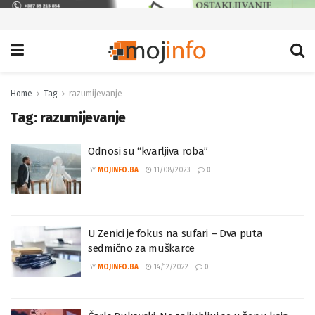
Home
Tag
razumijevanje
Tag:
razumijevanje
Odnosi su “kvarljiva roba”
BY
MOJINFO.BA
11/08/2023
0
U Zenici je fokus na sufari – Dva puta
sedmično za muškarce
BY
MOJINFO.BA
14/12/2022
0