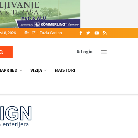
st 8, 2026
17
Tuzla Canton
°C
Login
NAPRIJED
VIZIJA
MAJSTORI