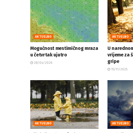
AKTUELNO
AKTUELNO
Mogućnost mestimičnog mraza
U narednom
u četvrtak ujutro
vrijeme za 
gripe
28/04/2026
15/11/2025
AKTUELNO
AKTUELNO