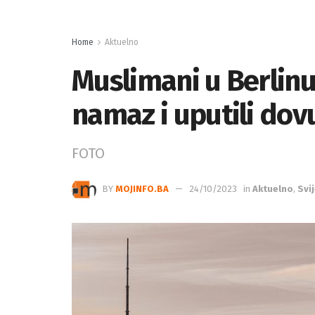
Home
Aktuelno
Muslimani u Berlinu
namaz i uputili dov
FOTO
BY
MOJINFO.BA
24/10/2023
in
Aktuelno
,
Svi