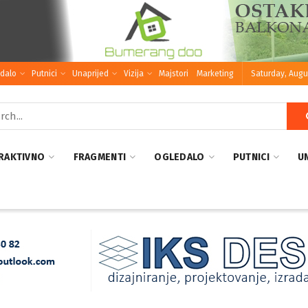
dalo
Putnici
Unaprijed
Vizija
Majstori
Marketing
Saturday, Augu
RAKTIVNO
FRAGMENTI
OGLEDALO
PUTNICI
U