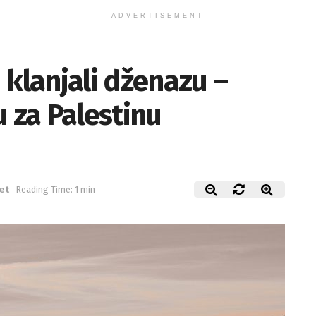
ADVERTISEMENT
 klanjali dženazu –
u za Palestinu
jet
Reading Time: 1 min