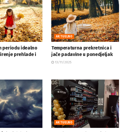
AKTUELNO
 periodu idealno
Temperaturna prekretnica i
širenje prehlade i
jače padavine u ponedjeljak
13/11/2025
AKTUELNO