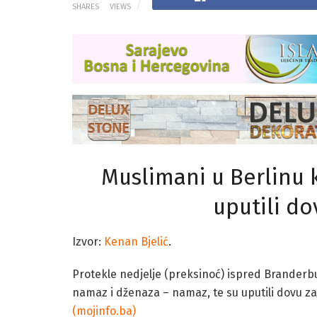
SHARES
VIEWS
Muslimani u Berlinu k
uputili do
Izvor:
Kenan Bjelić
.
Protekle nedjelje (preksinoć) ispred Branderbur
namaz i dženaza – namaz, te su uputili dovu za
(mojinfo.ba)