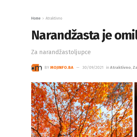
Narandžasta je omil
Za narandžastoljupce
BY
MOJINFO.BA
30/09/2021
in
Atraktivno
,
Za