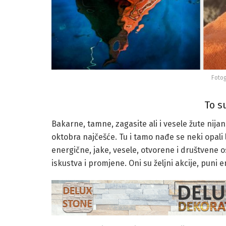
Fotog
To s
Bakarne, tamne, zagasite ali i vesele žute nij
oktobra najčešće. Tu i tamo nađe se neki opali l
energične, jake, vesele, otvorene i društvene os
iskustva i promjene. Oni su željni akcije, puni 
Narandžasta je poput izvora energije za gledanje
sebi i oko sebe da gledaju mirne, hladnije to
kreativne osobe. Ovo je boja koja osvježava b