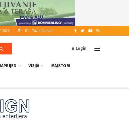
7, 2026
17
Tuzla Canton
°C
Login
NAPRIJED
VIZIJA
MAJSTORI