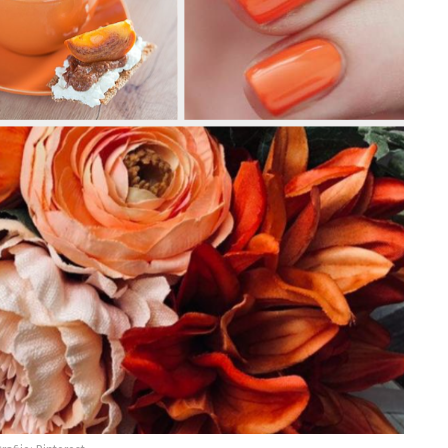
rafije: Pinterest.
zaboravite