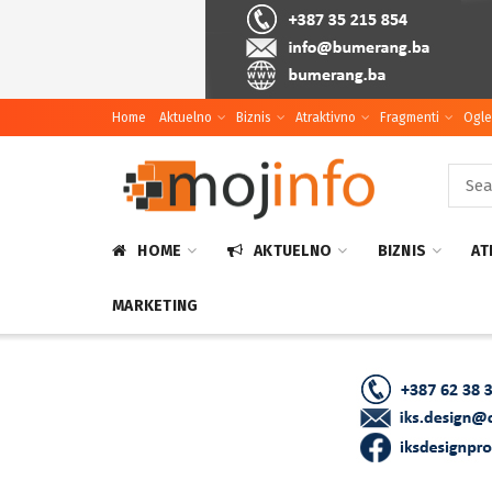
Home
Aktuelno
Biznis
Atraktivno
Fragmenti
Ogle
HOME
AKTUELNO
BIZNIS
AT
MARKETING
Home
Atraktivno