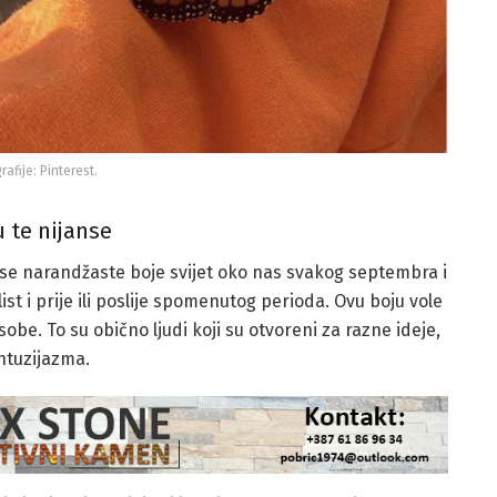
rafije: Pinterest.
u te nijanse
anse narandžaste boje svijet oko nas svakog septembra i
ist i prije ili poslije spomenutog perioda. Ovu boju vole
obe. To su obično ljudi koji su otvoreni za razne ideje,
entuzijazma.
 i uživanje u njoj, ali i prejaka za osobe koje vole na
nove. Narandžastu mogu da vole samo izuzetno
aš poput voća po kome je dobila ime. Narandžasta