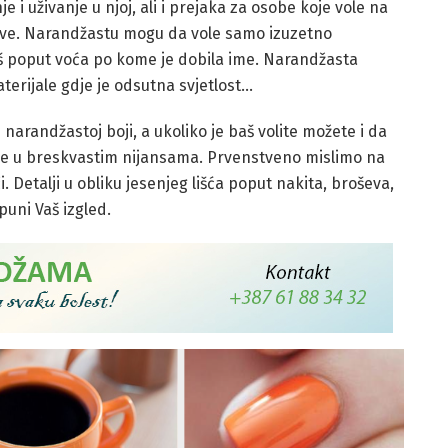
terijale gdje je odsutna svjetlost…
 narandžastoj boji, a ukoliko je baš volite možete i da
e u breskvastim nijansama. Prvenstveno mislimo na
i. Detalji u obliku jesenjeg lišća poput nakita, broševa,
uni Vaš izgled.