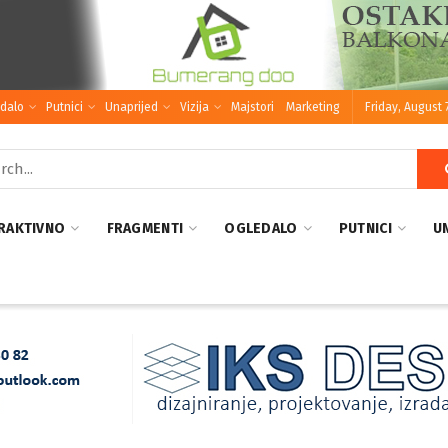
dalo
Putnici
Unaprijed
Vizija
Majstori
Marketing
Friday, August 
RAKTIVNO
FRAGMENTI
OGLEDALO
PUTNICI
U
ADVERTISEMENT