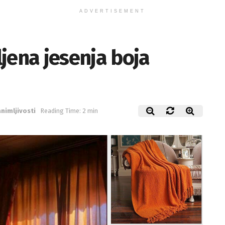
jena jesenja boja
nimljivosti
Reading Time: 2 min