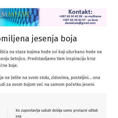
miljena jesenja boja
 lišća na staze kojima hode svi koji užurbano hode na
esenju šetnjicu. Predstavljamo Vam inspiraciju kroz
ične boje.
i je ne želite na svom stolu, zidovima, posteljini… ona
žudi za ovom bojom već na samom početku jeseni.
Ko zapostavlja sabah dobija samo prolazni užitak
sna