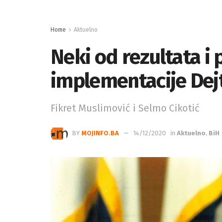
Home
Aktuelno
Neki od rezultata i
implementacije De
Fikret Muslimović i Selmo Cikotić
BY
MOJINFO.BA
14/12/2020
in
Aktuelno
,
BiH