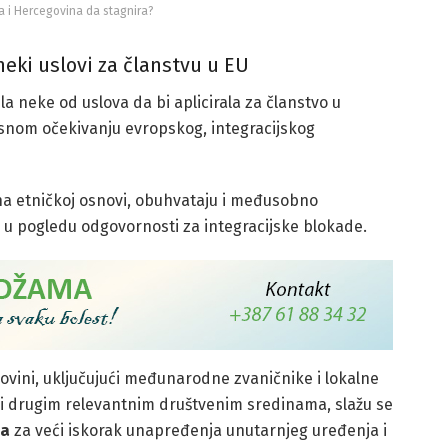
 i Hercegovina da stagnira?
neki uslovi za članstvu u EU
la neke od uslova da bi aplicirala za članstvo u
vjesnom očekivanju evropskog, integracijskog
 na etničkoj osnovi, obuhvataju i međusobno
ra u pogledu odgovornosti za integracijske blokade.
govini, uključujući međunarodne zvaničnike i lokalne
 i drugim relevantnim društvenim sredinama, slažu se
sa
za veći iskorak unapređenja unutarnjeg uređenja i