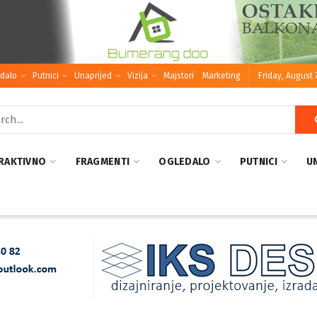
dalo
Putnici
Unaprijed
Vizija
Majstori
Marketing
Friday, August 
RAKTIVNO
FRAGMENTI
OGLEDALO
PUTNICI
U