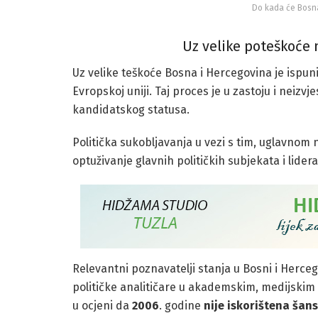
Do kada će Bosna
Uz velike poteškoće 
Uz velike teškoće Bosna i Hercegovina je ispuni
Evropskoj uniji. Taj proces je u zastoju i neiz
kandidatskog statusa.
Politička sukobljavanja u vezi s tim, uglavnom
optuživanje glavnih političkih subjekata i lide
Relevantni poznavatelji stanja u Bosni i Herce
političke analitičare u akademskim, medijskim
u ocjeni da
2006
. godine
nije iskorištena šan