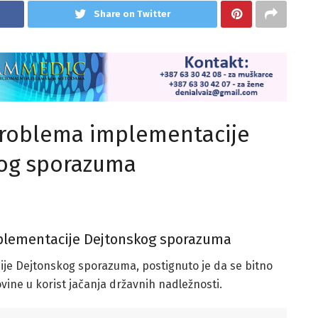
Share on Twitter
 problema implementacije
og sporazuma
plementacije Dejtonskog sporazuma
ije Dejtonskog sporazuma, postignuto je da se bitno
ine u korist jačanja državnih nadležnosti.