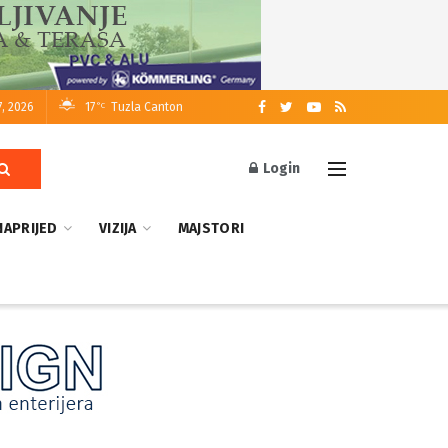
7, 2026
17
Tuzla Canton
°C
Login
NAPRIJED
VIZIJA
MAJSTORI