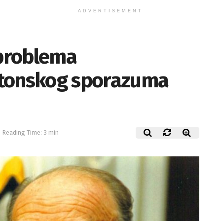
ADVERTISEMENT
 problema
jtonskog sporazuma
Reading Time: 3 min