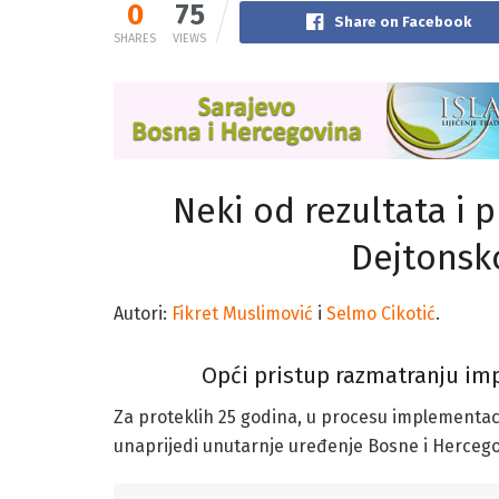
0
75
Share on Facebook
SHARES
VIEWS
Neki od rezultata i
Dejtonsk
Autori:
Fikret Muslimović
i
Selmo Cikotić
.
Opći pristup razmatranju im
Za proteklih 25 godina, u procesu implementac
unaprijedi unutarnje uređenje Bosne i Hercegov