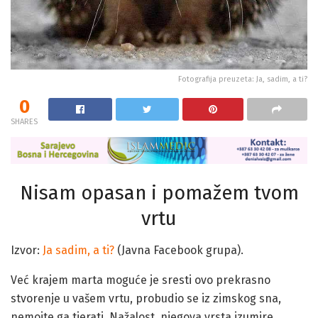
Fotografija preuzeta: Ja, sadim, a ti?
0
SHARES
Nisam opasan i pomažem tvom
vrtu
Izvor:
Ja sadim, a ti?
(Javna Facebook grupa).
Već krajem marta moguće je sresti ovo prekrasno
stvorenje u vašem vrtu, probudio se iz zimskog sna,
nemojte ga tjerati. Nažalost, njegova vrsta izumire.