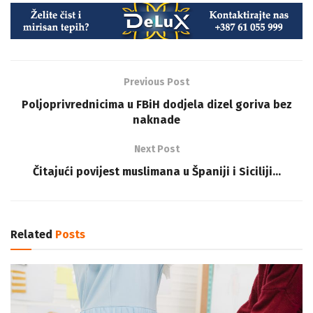
Previous Post
Poljoprivrednicima u FBiH dodjela dizel goriva bez
naknade
Next Post
Čitajući povijest muslimana u Španiji i Siciliji…
Related
Posts