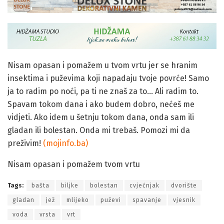
Nisam opasan i pomažem u tvom vrtu jer se hranim
insektima i puževima koji napadaju tvoje povrće! Samo
ja to radim po noći, pa ti ne znaš za to… Ali radim to.
Spavam tokom dana i ako budem dobro, nećeš me
vidjeti. Ako idem u šetnju tokom dana, onda sam ili
gladan ili bolestan. Onda mi trebaš. Pomozi mi da
preživim!
(mojinfo.ba)
Nisam opasan i pomažem tvom vrtu
Tags:
bašta
biljke
bolestan
cvjećnjak
dvorište
gladan
jež
mlijeko
puževi
spavanje
vjesnik
voda
vrsta
vrt