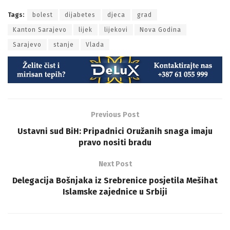
Tags:
bolest
dijabetes
djeca
grad
Kanton Sarajevo
lijek
lijekovi
Nova Godina
Sarajevo
stanje
Vlada
Previous Post
Ustavni sud BiH: Pripadnici Oružanih snaga imaju
pravo nositi bradu
Next Post
Delegacija Bošnjaka iz Srebrenice posjetila Mešihat
Islamske zajednice u Srbiji