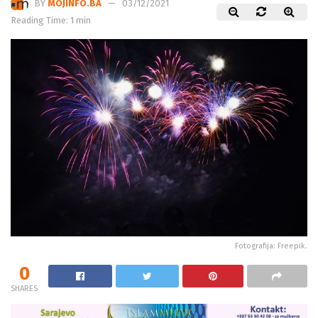
BY
MOJINFO.BA
03/12/2021
Reading Time: 1 min
Fotografija: Freepik.
0
SHARES