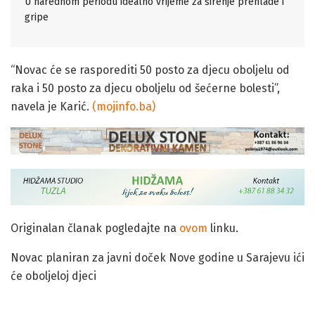
U narednom periodu idealno vrijeme za širenje prehlade i
gripe
“Novac će se rasporediti 50 posto za djecu oboljelu od
raka i 50 posto za djecu oboljelu od šećerne bolesti”,
navela je Karić.
(mojinfo.ba)
Originalan članak pogledajte na
ovom
linku.
Novac planiran za javni doček Nove godine u Sarajevu ići
će oboljeloj djeci