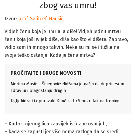
zbog vas umru!
Izvor:
prof. Salih ef. Haušić
.
Vidjeh ženu koja je umrla, a diše! Vidjeh jednu mrtvu
ženu koja još uvijek diše, diše kao što vi dišete. Zapravo,
vidio sam ih mnogo takvih. Neke su mi se i tužile na
svoje teško ostanje. Kada je žena mrtva?
PROČITAJTE I DRUGE NOVOSTI
Merima Musić – Šiljegović: Hidžama je način da doprinesem
zdravlju i blagostanju drugih
Ugljohidrati i oporavak: Ključ za brži povratak na trening
– Kada s njenog lica zauvijek isčezne osmijeh,
– kada se zapusti jer više nema razloga da se sredi,