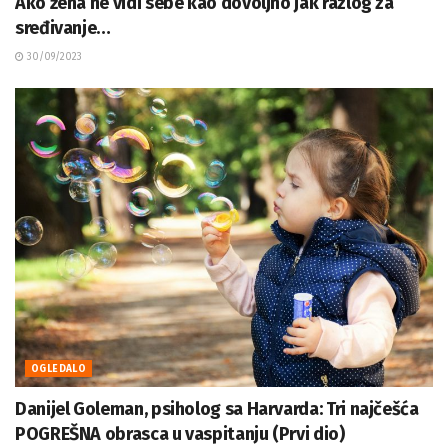
Ako žena ne vidi sebe kao dovoljno jak razlog za
sređivanje…
30/09/2023
OGLEDALO
Danijel Goleman, psiholog sa Harvarda: Tri najčešća
POGREŠNA obrasca u vaspitanju (Prvi dio)