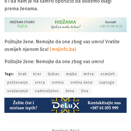
o i da nam je na samrti oporučio da budemo blagi
prema ženama.
Poštujte žene. Nemojte da one zbog vas umru! Vratite
osmijeh njenom licu!
(mojinfo.ba)
Poštujte žene: Nemojte da one zbog vas umru!
Tags:
brak
kćer
ljubav
majka
mrtva
osmijeh
poštovanje
sreća
sretna
sretna žena
supruga
uvažavanje
zadovoljstvo
žena
živa
Previous Post