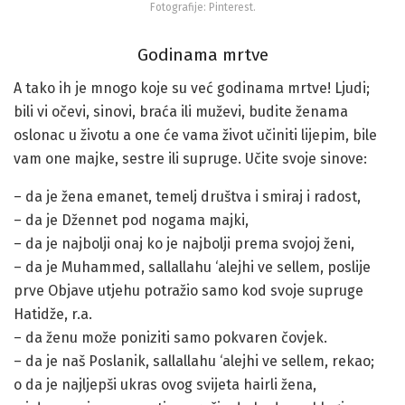
Fotografije: Pinterest.
Godinama mrtve
A tako ih je mnogo koje su već godinama mrtve! Ljudi;
bili vi očevi, sinovi, braća ili muževi, budite ženama
oslonac u životu a one će vama život učiniti lijepim, bile
vam one majke, sestre ili supruge. Učite svoje sinove:
– da je žena emanet, temelj društva i smiraj i radost,
– da je Džennet pod nogama majki,
– da je najbolji onaj ko je najbolji prema svojoj ženi,
– da je Muhammed, sallallahu ‘alejhi ve sellem, poslije
prve Objave utjehu potražio samo kod svoje supruge
Hatidže, r.a.
– da ženu može poniziti samo pokvaren čovjek.
– da je naš Poslanik, sallallahu ‘alejhi ve sellem, rekao;
o da je najljepši ukras ovog svijeta hairli žena,