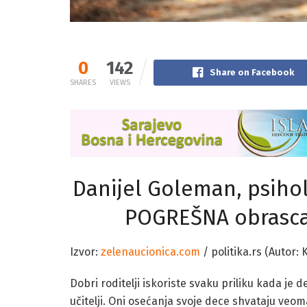
0
142
Share on Facebook
SHARES
VIEWS
Danijel Goleman, psihol
POGREŠNA obrasca u
Izvor:
zelenaucionica.com
/ politika.rs (Autor:
Dobri roditelji iskoriste svaku priliku kada j
učitelji. Oni osećanja svoje dece shvataju veom