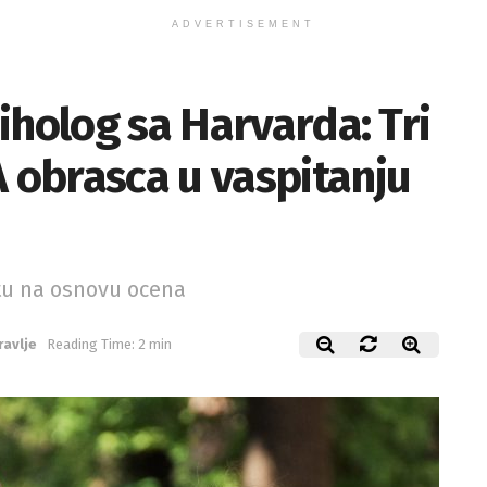
ADVERTISEMENT
iholog sa Harvarda: Tri
obrasca u vaspitanju
tu na osnovu ocena
ravlje
Reading Time: 2 min