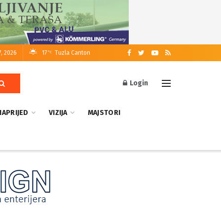
7, 2026
17
Tuzla Canton
°C
Login
NAPRIJED
VIZIJA
MAJSTORI