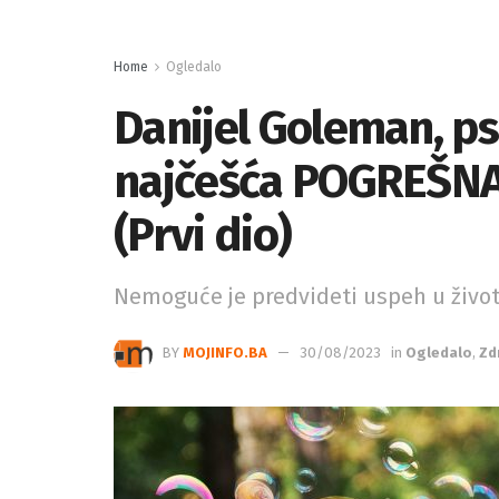
Home
Ogledalo
Danijel Goleman, ps
najčešća POGREŠNA 
(Prvi dio)
Nemoguće je predvideti uspeh u živo
BY
MOJINFO.BA
30/08/2023
in
Ogledalo
,
Zd