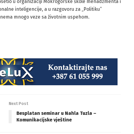
posetio u organizaciji Mokrogorske škole menadžmenta i
alne inteligencije, a u razgovoru za „Politiku”
a nema mnogo veze sa životnim uspehom.
Next Post
Besplatan seminar u Nahla Tuzla –
Komunikacijske vještine