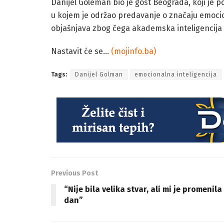
Danijel Goleman bio je gost Beograda, koji je 
u kojem je održao predavanje o značaju emocion
objašnjava zbog čega akademska inteligencij
Nastavit će se…
(mojinfo.ba)
Tags:
Danijel Golman
emocionalna inteligencija
Previous Post
“Nije bila velika stvar, ali mi je promenila
dan”