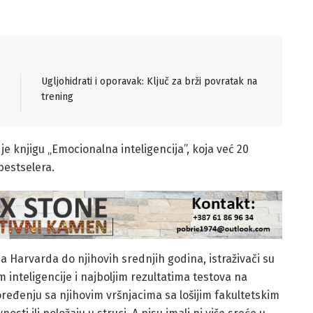
Ugljohidrati i oporavak: Ključ za brži povratak na
trening
e knjigu „Emocionalna inteligencija”, koja već 20
bestselera.
a Harvarda do njihovih srednjih godina, istraživači su
 inteligencije i najboljim rezultatima testova na
oređenju sa njihovim vršnjacima sa lošijim fakultetskim