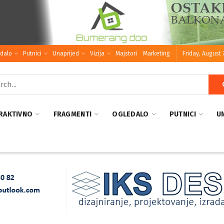
dalo
Putnici
Unaprijed
Vizija
Majstori
Marketing
Friday, August 
RAKTIVNO
FRAGMENTI
OGLEDALO
PUTNICI
U