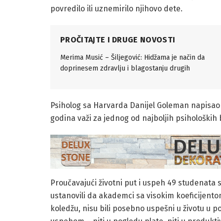
povredilo ili uznemirilo njihovo dete.
PROČITAJTE I DRUGE NOVOSTI
Merima Musić – Šiljegović: Hidžama je način da
doprinesem zdravlju i blagostanju drugih
Psiholog sa Harvarda Danijel Goleman napisao j
godina važi za jednog od najboljih psiholoških 
Proučavajući životni put i uspeh 49 studenata s
ustanovili da akademci sa visokim koeficijentom
koledžu, nisu bili posebno uspešni u životu u p