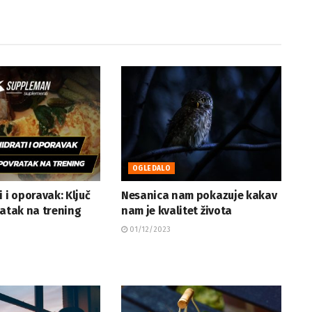
OGLEDALO
i i oporavak: Ključ
Nesanica nam pokazuje kakav
ratak na trening
nam je kvalitet života
01/12/2023