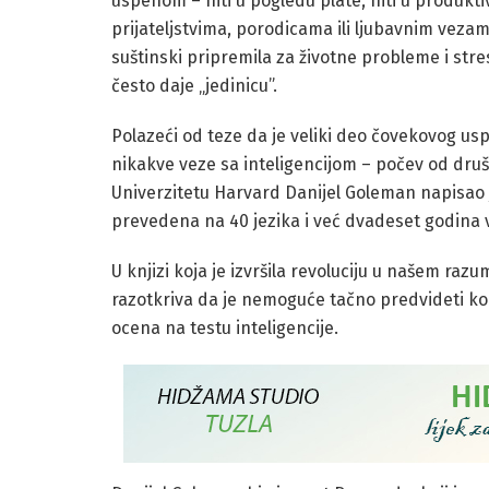
uspehom – niti u pogledu plate, niti u produktivno
prijateljstvima, porodicama ili ljubavnim veza
suštinski pripremila za životne probleme i stre
često daje „jedinicu”.
Polazeći od teze da je veliki deo čovekovog us
nikakve veze sa inteligencijom – počev od dru
Univerzitetu Harvard Danijel Goleman napisao je
prevedena na 40 jezika i već dvadeset godina v
U knjizi koja je izvršila revoluciju u našem ra
razotkriva da je nemoguće tačno predvideti ko
ocena na testu inteligencije.