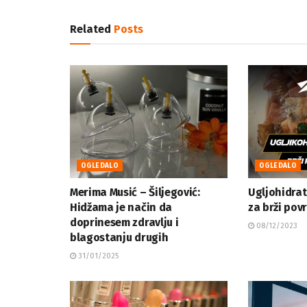
Related
Posts
OGLEDALO
OGLEDALO
Merima Musić – Šiljegović:
Ugljohidrat
Hidžama je način da
za brži pov
doprinesem zdravlju i
08/12/2023
blagostanju drugih
31/01/2025