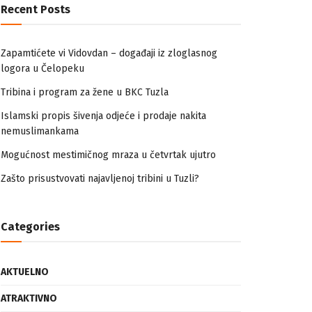
Recent Posts
Zapamtićete vi Vidovdan – događaji iz zloglasnog
logora u Čelopeku
Tribina i program za žene u BKC Tuzla
Islamski propis šivenja odjeće i prodaje nakita
nemuslimankama
Mogućnost mestimičnog mraza u četvrtak ujutro
Zašto prisustvovati najavljenoj tribini u Tuzli?
Categories
AKTUELNO
ATRAKTIVNO