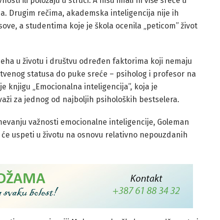
sti ili položaju u struci. A nisu imali ni više sreće u
ma. Drugim rečima, akademska inteligencija nije ih
sove, a studentima koje je škola ocenila „peticom” život
peha u životu i društvu određen faktorima koji nemaju
štvenog statusa do puke sreće – psiholog i profesor na
 knjigu „Emocionalna inteligencija”, koja je
aži za jednog od najboljih psiholoških bestselera.
zumevanju važnosti emocionalne inteligencije, Goleman
 će uspeti u životu na osnovu relativno nepouzdanih