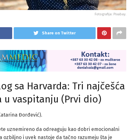
Fotografija: Pixabay.
Share on Twitter
og sa Harvarda: Tri najčešća
 vaspitanju (Prvi dio)
 Katarina Đorđević).
e dete uznemireno da odreaguju kao dobri emocionalni
a ozbiljno i uvek nastoje da tačno razumeju šta je