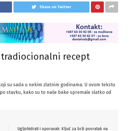
Share on Twitter
– tradiocionalni recept
h koji su sada u nekim zlatnim godinama. U ovom tekstu
ku po stavku, kako su to naše bake spremale slatko od
Ugljohidrati i oporavak: Ključ za brži povratak na