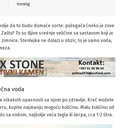
trening
ajbolje da to budu domaće sorte: požegača (neko je zove
ašto? To su šljive srednje veličine sa sastavom koji je
 zimnice. Stenlejka ne dolazi u obzir, to je samo voda,
meza.
ečna voda
 nikakvih opasnosti sa njom po zdravlje. Kreč možete
eru, kupite najmanju moguću količinu. Malu količinu od
sa vodom, najbolje veća tegla ili šerpa, cca 1-2 litra.