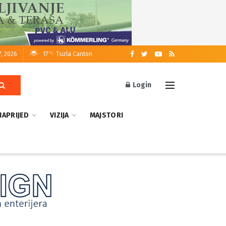
7, 2026
17
Tuzla Canton
°C
Login
NAPRIJED
VIZIJA
MAJSTORI