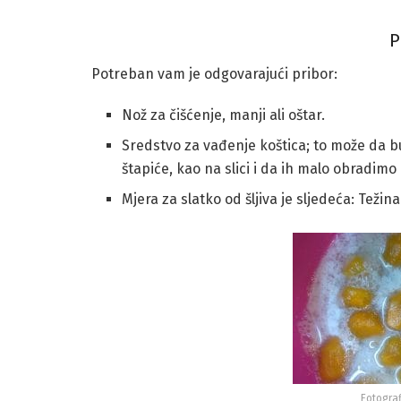
P
Potreban vam je odgovarajući pribor:
Nož za čišćenje, manji ali oštar.
Sredstvo za vađenje koštica; to može da b
štapiće, kao na slici i da ih malo obradimo
Mjera za slatko od šljiva je sljedeća: Težina
Fotograf