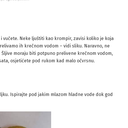
i vučete. Neke ljuštiti kao krompir, zavisi koliko je koja
e) prelivamo ih krečnom vodom – vidi sliku. Naravno, ne
. Šljive moraju biti potpuno prelivene krečnom vodom,
a sata, osjetićete pod rukom kad malo očvrsnu.
ediljku. Ispirajte pod jakim mlazom hladne vode dok god