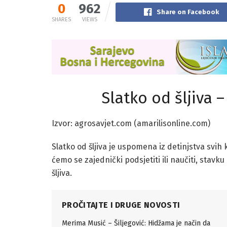
0
962
Share on Facebook
SHARES
VIEWS
Slatko od šljiva 
Izvor: agrosavjet.com (amarilisonline.com)
Slatko od šljiva je uspomena iz detinjstva svi
ćemo se zajednički podsjetiti ili naučiti, stav
šljiva.
PROČITAJTE I DRUGE NOVOSTI
Merima Musić – Šiljegović: Hidžama je način da