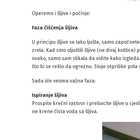
Operemo i šljive i počinje:
Faza čišćenja šljiva
U principu šljive se lako ljušte, samo započnete 
zrela. Kad smo oljuštili šljive (ne diraj koštic
ovako, samo sam slikala da vidite kako izgleda
što bi se reklo da ogreznu. Stoje otprilike pol
Sada ide veoma važna faza:
Ispiranje šljiva
Prospite krečni rastvor i prebacite šljive u cj
ne krene čista voda sa šljiva.