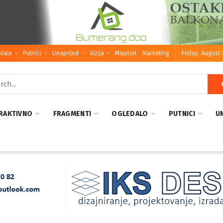
dalo
Putnici
Unaprijed
Vizija
Majstori
Marketing
Friday, August 
RAKTIVNO
FRAGMENTI
OGLEDALO
PUTNICI
U