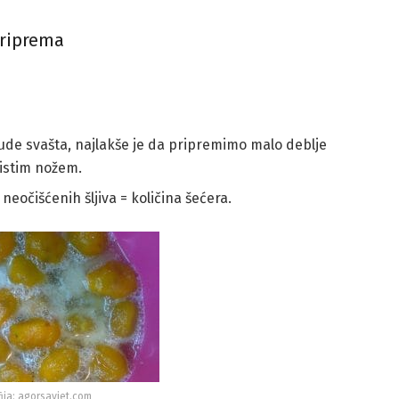
riprema
ude svašta, najlakše je da pripremimo malo deblje
 istim nožem.
 neočišćenih šljiva = količina šećera.
ija: agorsavjet.com