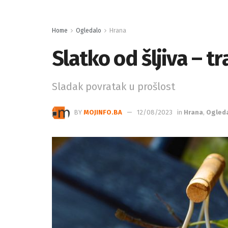
Home
Ogledalo
Hrana
Slatko od šljiva – t
Sladak povratak u prošlost
BY
MOJINFO.BA
12/08/2023
in
Hrana
,
Ogled