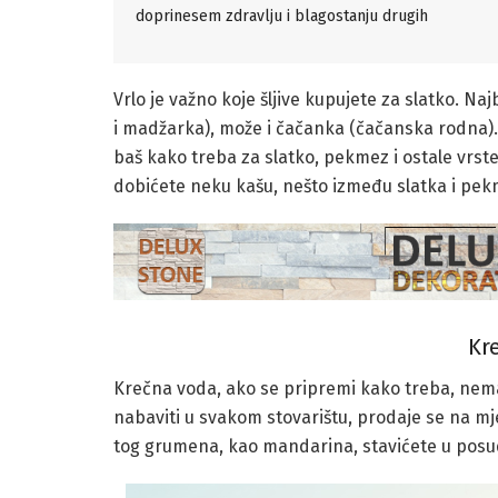
doprinesem zdravlju i blagostanju drugih
Vrlo je važno koje šljive kupujete za slatko. N
i madžarka), može i čačanka (čačanska rodna). Z
baš kako treba za slatko, pekmez i ostale vrste
dobićete neku kašu, nešto između slatka i pek
Kr
Krečna voda, ako se pripremi kako treba, nema
nabaviti u svakom stovarištu, prodaje se na mj
tog grumena, kao mandarina, stavićete u posudu 