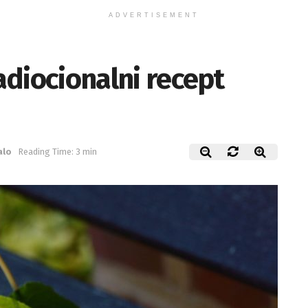
ADVERTISEMENT
radiocionalni recept
alo
Reading Time: 3 min