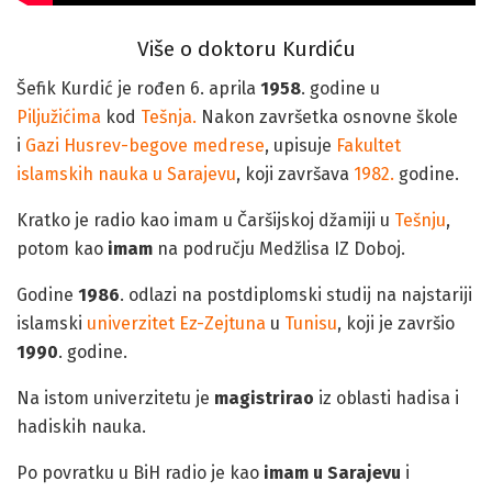
Više o doktoru Kurdiću
Šefik Kurdić je rođen 6. aprila
1958
. godine u
Piljužićima
kod
Tešnja.
Nakon završetka osnovne škole
i
Gazi Husrev-begove medrese
, upisuje
Fakultet
islamskih nauka u Sarajevu
, koji završava
1982.
godine.
Kratko je radio kao imam u Čaršijskoj džamiji u
Tešnju
,
potom kao
imam
na području Medžlisa IZ Doboj.
Godine
1986
. odlazi na postdiplomski studij na najstariji
islamski
univerzitet Ez-Zejtuna
u
Tunisu
, koji je završio
1990
. godine.
Na istom univerzitetu je
magistrirao
iz oblasti hadisa i
hadiskih nauka.
Po povratku u BiH radio je kao
imam u Sarajevu
i