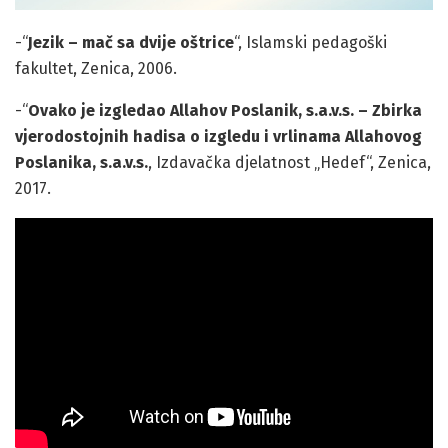
-“
Jezik – mač sa dvije oštrice
“, Islamski pedagoški
fakultet, Zenica, 2006.
-“
Ovako je izgledao Allahov Poslanik, s.a.v.s.
– Zbirka
vjerodostojnih hadisa o izgledu i vrlinama Allahovog
Poslanika, s.a.v.s.
, Izdavačka djelatnost „Hedef“, Zenica,
2017.