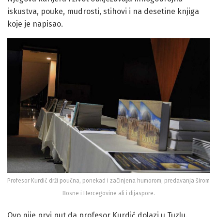
iskustva, pouke, mudrosti, stihovi i na desetine knjiga
koje je napisao.
Profesor Kurdić drži poučna, ponekad i začinjena humorom, predavanja širom
Bosne i Hercegovine ali i dijaspore.
Ovo nije prvi put da profesor Kurdić dolazi u Tuzlu.