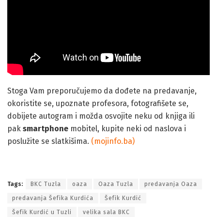
Stoga Vam preporučujemo da dođete na predavanje,
okoristite se, upoznate profesora, fotografišete se,
dobijete autogram i možda osvojite neku od knjiga ili
pak
smartphone
mobitel, kupite neki od naslova i
poslužite se slatkišima.
(mojinfo.ba)
Slobodan ulaz: Predavanje doktora Šefika Kurdića u Tuzli
Tags:
BKC Tuzla
oaza
Oaza Tuzla
predavanja Oaza
predavanja Šefika Kurdića
Šefik Kurdić
Šefik Kurdić u Tuzli
velika sala BKC