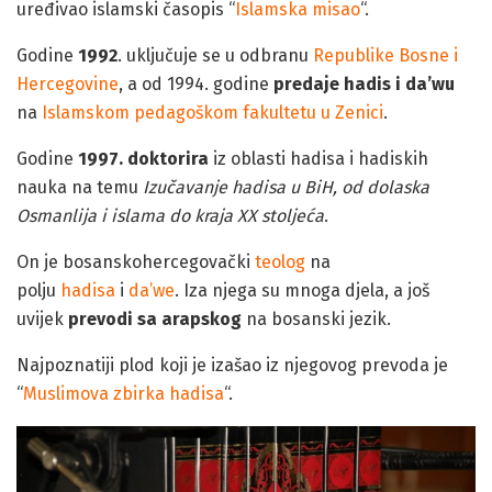
uređivao islamski časopis “
Islamska misao
“.
Godine
1992
. uključuje se u odbranu
Republike Bosne i
Hercegovine
, a od 1994. godine
predaje hadis i da’wu
na
Islamskom pedagoškom fakultetu u Zenici
.
Godine
1997. doktorira
iz oblasti hadisa i hadiskih
nauka na temu
Izučavanje hadisa u BiH, od dolaska
Osmanlija i islama do kraja XX stoljeća
.
On je bosanskohercegovački
teolog
na
polju
hadisa
i
da’we
. Iza njega su mnoga djela, a još
uvijek
prevodi sa arapskog
na bosanski jezik.
Najpoznatiji plod koji je izašao iz njegovog prevoda je
“
Muslimova zbirka hadisa
“.