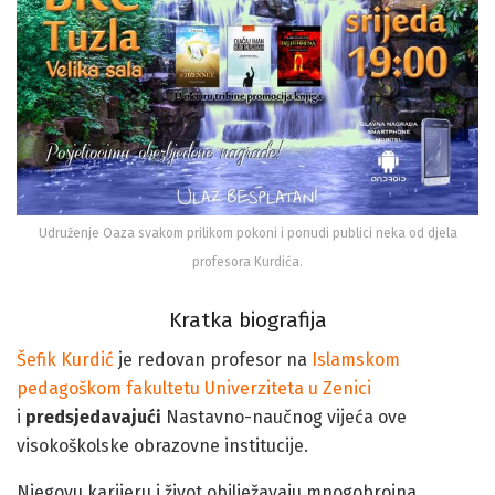
Udruženje Oaza svakom prilikom pokoni i ponudi publici neka od djela
profesora Kurdića.
Kratka biografija
Šefik Kurdić
je redovan profesor na
Islamskom
pedagoškom fakultetu
Univerziteta u Zenici
i
predsjedavajući
Nastavno-naučnog vijeća ove
visokoškolske obrazovne institucije.
Njegovu karijeru i život obilježavaju mnogobrojna