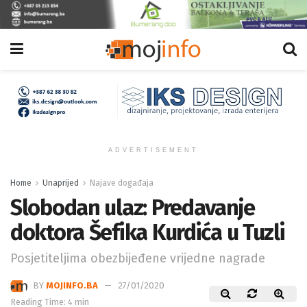
ADVERTISEMENT
Home
Unaprijed
Najave događaja
Slobodan ulaz: Predavanje
doktora Šefika Kurdića u Tuzli
Posjetiteljima obezbijeđene vrijedne nagrade
BY
MOJINFO.BA
27/01/2020
Reading Time: 4 min