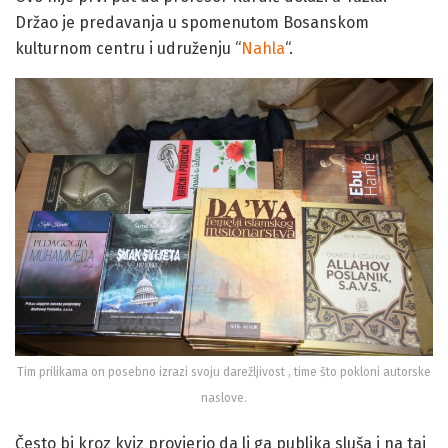
Držao je predavanja u spomenutom Bosanskom
kulturnom centru i udruženju “
Nahla
“.
Tim prilikama on posebno izrazi svoju darežljivost , time što pokloni autorske
naslove.
Često bi kroz kviz provjerio da li ga publika sluša i na taj