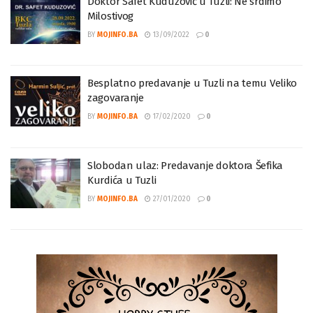
Doktor Safet Kuduzović u Tuzli: Ne srdimo
Milostivog
BY
MOJINFO.BA
13/09/2022
0
Besplatno predavanje u Tuzli na temu Veliko
zagovaranje
BY
MOJINFO.BA
17/02/2020
0
Slobodan ulaz: Predavanje doktora Šefika
Kurdića u Tuzli
BY
MOJINFO.BA
27/01/2020
0