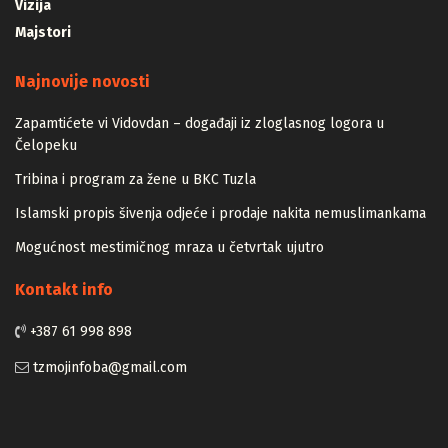
Vizija
Majstori
Najnovije novosti
Zapamtićete vi Vidovdan – događaji iz zloglasnog logora u
Čelopeku
Tribina i program za žene u BKC Tuzla
Islamski propis šivenja odjeće i prodaje nakita nemuslimankama
Mogućnost mestimičnog mraza u četvrtak ujutro
Kontakt info
+387 61 998 898
tzmojinfoba@gmail.com