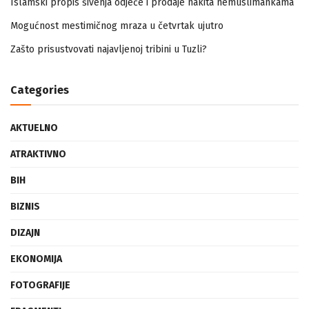
Islamski propis šivenja odjeće i prodaje nakita nemuslimankama
Mogućnost mestimičnog mraza u četvrtak ujutro
Zašto prisustvovati najavljenoj tribini u Tuzli?
Categories
AKTUELNO
ATRAKTIVNO
BIH
BIZNIS
DIZAJN
EKONOMIJA
FOTOGRAFIJE