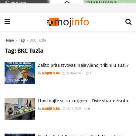
Home
Tag
BKC Tuzla
Tag:
BKC Tuzla
Zašto prisustvovati najavljenoj tribini u Tuzli?
BY
MOJINFO.BA
28/04/2026
0
Upoznajte se sa knjigom – Dvije strane života
BY
MOJINFO.BA
18/12/2023
0