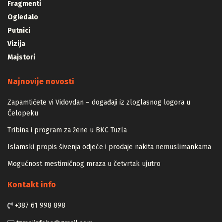
Fragmenti
Ogledalo
Putnici
Vizija
Majstori
Najnovije novosti
Zapamtićete vi Vidovdan – događaji iz zloglasnog logora u
Čelopeku
Tribina i program za žene u BKC Tuzla
Islamski propis šivenja odjeće i prodaje nakita nemuslimankama
Mogućnost mestimičnog mraza u četvrtak ujutro
Kontakt info
+387 61 998 898