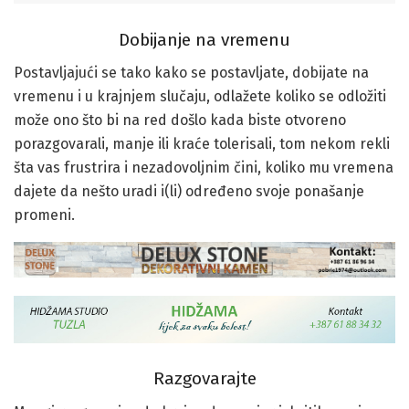
Dobijanje na vremenu
Postavljajući se tako kako se postavljate, dobijate na
vremenu i u krajnjem slučaju, odlažete koliko se odložiti
može ono što bi na red došlo kada biste otvoreno
porazgovarali, manje ili kraće tolerisali, tom nekom rekli
šta vas frustrira i nezadovoljnim čini, koliko mu vremena
dajete da nešto uradi i(li) određeno svoje ponašanje
promeni.
Razgovarajte