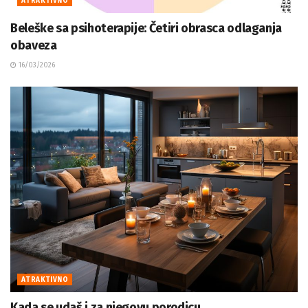
ATRAKTIVNO
Beleške sa psihoterapije: Četiri obrasca odlaganja
obaveza
16/03/2026
ATRAKTIVNO
Kada se udaš i za njegovu porodicu