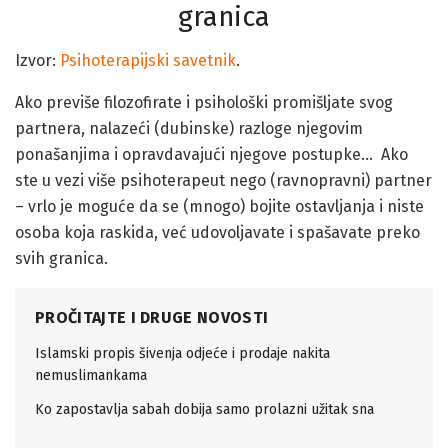
granica
Izvor:
Psihoterapijski savetnik
.
Ako previše filozofirate i psihološki promišljate svog
partnera, nalazeći (dubinske) razloge njegovim
ponašanjima i opravdavajući njegove postupke… Ako
ste u vezi više psihoterapeut nego (ravnopravni) partner
– vrlo je moguće da se (mnogo) bojite ostavljanja i niste
osoba koja raskida, već udovoljavate i spašavate preko
svih granica.
PROČITAJTE I DRUGE NOVOSTI
Islamski propis šivenja odjeće i prodaje nakita
nemuslimankama
Ko zapostavlja sabah dobija samo prolazni užitak sna