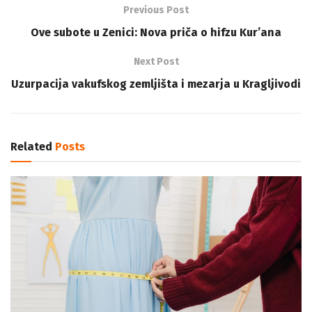
Previous Post
Ove subote u Zenici: Nova priča o hifzu Kur’ana
Next Post
Uzurpacija vakufskog zemljišta i mezarja u Kragljivodi
Related
Posts