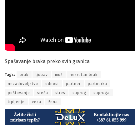
Spašavanje braka preko svih granica
Tags:
brak
ljubav
muž
nesretan brak
nezadovoljstvo
odnosi
partner
partnerka
poštovanje
sreća
stres
suprug
supruga
trpljenje
veza
žena