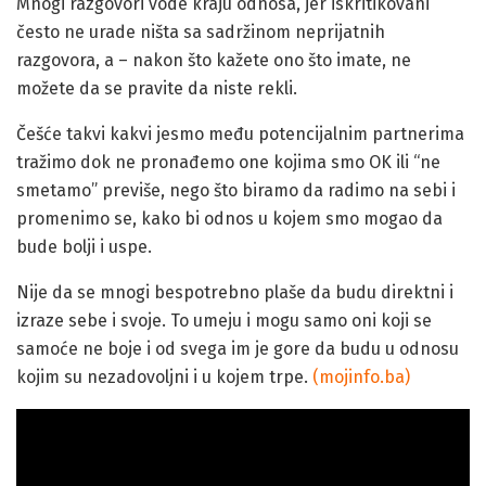
Mnogi razgovori vode kraju odnosa, jer iskritikovani
često ne urade ništa sa sadržinom neprijatnih
razgovora, a – nakon što kažete ono što imate, ne
možete da se pravite da niste rekli.
Češće takvi kakvi jesmo među potencijalnim partnerima
tražimo dok ne pronađemo one kojima smo OK ili “ne
smetamo” previše, nego što biramo da radimo na sebi i
promenimo se, kako bi odnos u kojem smo mogao da
bude bolji i uspe.
Nije da se mnogi bespotrebno plaše da budu direktni i
izraze sebe i svoje. To umeju i mogu samo oni koji se
samoće ne boje i od svega im je gore da budu u odnosu
kojim su nezadovoljni i u kojem trpe.
(mojinfo.ba)