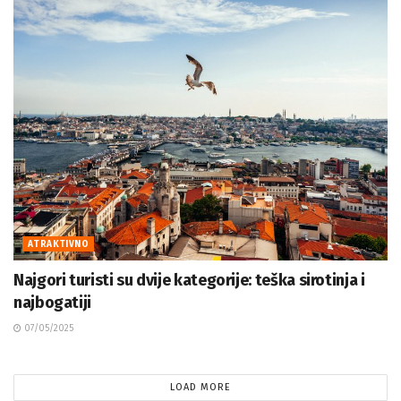
ATRAKTIVNO
Najgori turisti su dvije kategorije: teška sirotinja i
najbogatiji
07/05/2025
LOAD MORE