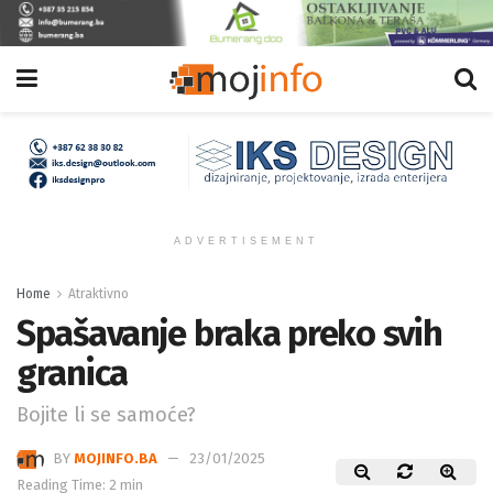
ADVERTISEMENT
Home
Atraktivno
Spašavanje braka preko svih
granica
Bojite li se samoće?
BY
MOJINFO.BA
23/01/2025
Reading Time: 2 min