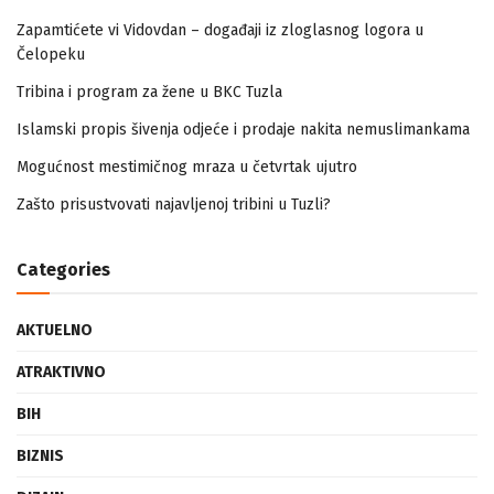
Zapamtićete vi Vidovdan – događaji iz zloglasnog logora u
Čelopeku
Tribina i program za žene u BKC Tuzla
Islamski propis šivenja odjeće i prodaje nakita nemuslimankama
Mogućnost mestimičnog mraza u četvrtak ujutro
Zašto prisustvovati najavljenoj tribini u Tuzli?
Categories
AKTUELNO
ATRAKTIVNO
BIH
BIZNIS