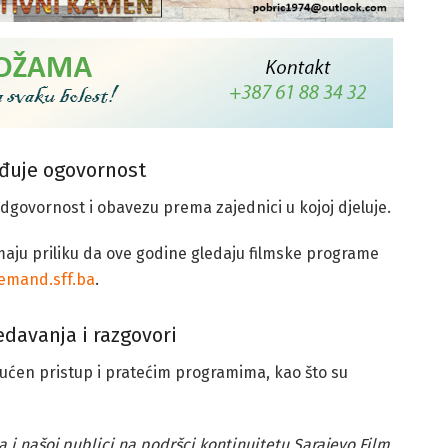
đuje ogovornost
odgovornost i obavezu prema zajednici u kojoj djeluje.
 imaju priliku da ove godine gledaju filmske programe
emand.sff.ba
.
davanja i razgovori
ućen pristup i pratećim programima, kao što su
i našoj publici na podršci kontinuitetu Sarajevo Film