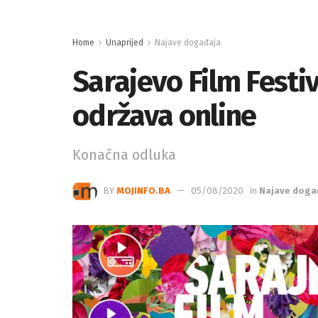
Home
Unaprijed
Najave događaja
Sarajevo Film Festi
održava online
Konačna odluka
BY
MOJINFO.BA
05/08/2020
in
Najave doga