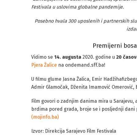
Festivala u uslovima globalne pandemije.
Posebno hvala 300 uposlenih i partnerskih služ
izdan
Premijerni bosa
Vidimo se
14. augusta
2020. godine u
20 časov
Pjera Žalice
na ondemand.sff.ba!
U filmu glume Jasna Žalica, Emir Hadžihafizbeg
Admir Glamočak, Dženita Imamović Omerović, Bra
Film govori o zadnjim danima mira u Sarajevu, al
brdima pored grada, broje se i posljednji dani
(mojinfo.ba)
Izvor: Direkcija Sarajevo Film Festivala