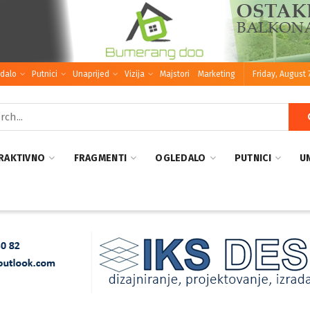
dalo
Putnici
Unaprijed
Vizija
Majstori
Marketing
Friday, August 
RAKTIVNO
FRAGMENTI
OGLEDALO
PUTNICI
U