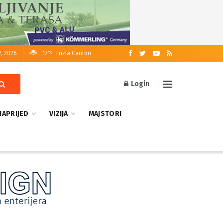
7, 2026
17
Tuzla Canton
°C
Login
NAPRIJED
VIZIJA
MAJSTORI