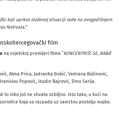
bi koji uprkos složenoj situaciji rade na ovogodišnjem
ju festivala.”
nskohercegovački film
a
na svjetskoj premijeri filma “
KONCENTRIŠI SE, BABA
”
ović, Alma Prica, Jadranka Đokić, Vedrana Božinović,
nislav Popović, Izudin Bajrović, Dino Sarija.
i to niko još ne shvata ozbiljno. Isto tako, u kući na
 porodice koja se raspada uz samrtnu postelju majke.