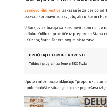
Sarajevo Film Festival
zakazan je za period od 14
izazvao koronavirus u svijetu, ali i u Bosni i He
U Sarajevu situacija sa koronavirusom ne ide na 
odluku. Odlluka proističe iz preporuka Štaba c
i Kriznog štaba Federalnog ministarstva.
PROČITAJTE I DRUGE NOVOSTI
Tribina i program za žene u BKC Tuzla
Upute i informacije uključuju “preporuke stan
epidemiološke situacije koja se pogoršava izbje