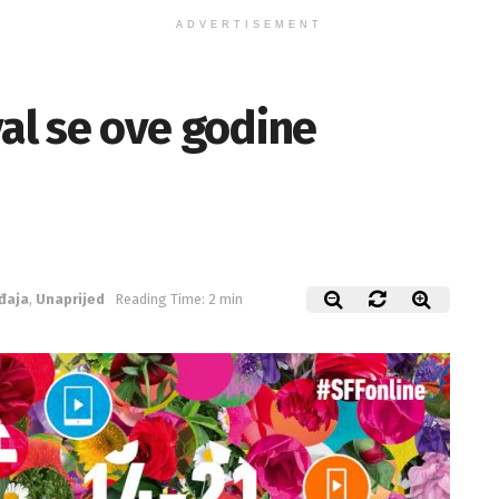
ADVERTISEMENT
val se ove godine
đaja
,
Unaprijed
Reading Time: 2 min