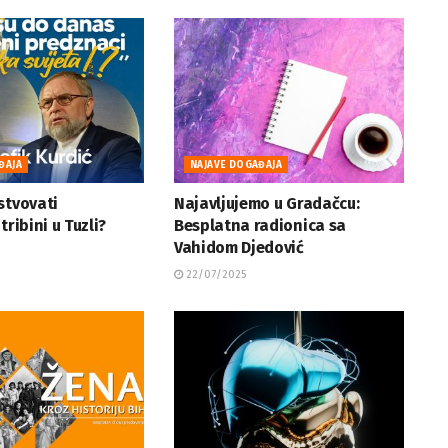
ĐAJA
NAJAVE DOGAĐAJA
stvovati
Najavljujemo u Gradačcu:
tribini u Tuzli?
Besplatna radionica sa
Vahidom Djedović
22/07/2025