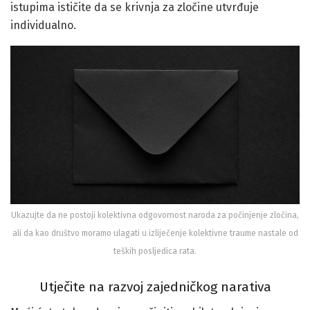
istupima ističite da se krivnja za zločine utvrđuje
individualno.
Ukazujte da ne postoji kolektivna odgovornost naroda za počinjenje zločina,
ali da kao društvo moramo ulagati u izliječenje kolektivne traume nastale od
teških posljedica rata.
Utječite na razvoj zajedničkog narativa