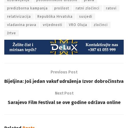
ozdravljenje
postkonfliktno društvo
prava
predizborna kampanja
prošlost
ratni zločinci
ratovi
relativizacija
Republika Hrvatska
susjedi
vladavina prava
vrijednosti
VRO Oluja
zločinci
žrtve
Previous Post
Bijeljina: Još jedan vakuf udruženja Izvor dobročinstva
Next Post
Sarajevo Film Festival se ove godine održava online