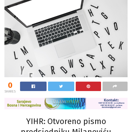
0
SHARES
YIHR: Otvoreno pismo
predsjedniku Milanoviću