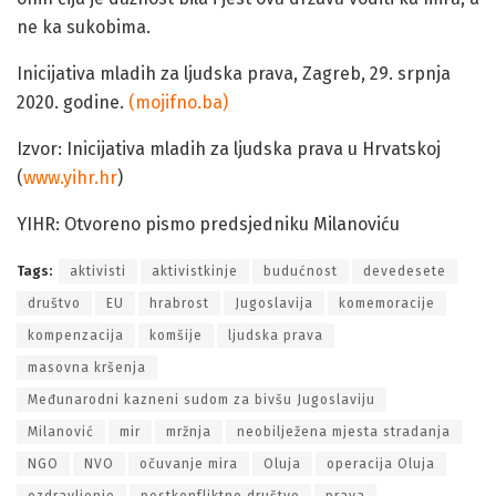
ne ka sukobima.
Inicijativa mladih za ljudska prava, Zagreb, 29. srpnja
2020. godine.
(mojifno.ba)
Izvor: Inicijativa mladih za ljudska prava u Hrvatskoj
(
www.yihr.hr
)
YIHR: Otvoreno pismo predsjedniku Milanoviću
Tags:
aktivisti
aktivistkinje
budućnost
devedesete
društvo
EU
hrabrost
Jugoslavija
komemoracije
kompenzacija
komšije
ljudska prava
masovna kršenja
Međunarodni kazneni sudom za bivšu Jugoslaviju
Milanović
mir
mržnja
neobilježena mjesta stradanja
NGO
NVO
očuvanje mira
Oluja
operacija Oluja