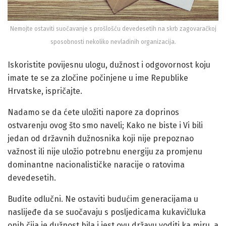
Nemojte ostaviti suočavanje s prošlošću devedesetih na skrb zagovaračkoj
sposobnosti nekoliko nevladinih organizacija.
Iskoristite povijesnu ulogu, dužnost i odgovornost koju
imate te se za zločine počinjene u ime Republike
Hrvatske, ispričajte.
Nadamo se da ćete uložiti napore za doprinos
ostvarenju ovog što smo naveli; Kako ne biste i Vi bili
jedan od državnih dužnosnika koji nije prepoznao
važnost ili nije uložio potrebnu energiju za promjenu
dominantne nacionalističke naracije o ratovima
devedesetih.
Budite odlučni. Ne ostaviti budućim generacijama u
naslijeđe da se suočavaju s posljedicama kukavičluka
onih čija je dužnost bila i jest ovu državu voditi ka miru, a