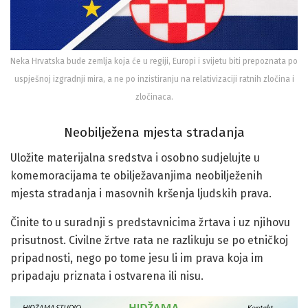
Neka Hrvatska bude zemlja koja će u regiji, Europi i svijetu biti prepoznata po
uspješnoj izgradnji mira, a ne po inzistiranju na relativizaciji ratnih zločina i
zločinaca.
Neobilježena mjesta stradanja
Uložite materijalna sredstva i osobno sudjelujte u
komemoracijama te obilježavanjima neobilježenih
mjesta stradanja i masovnih kršenja ljudskih prava.
Činite to u suradnji s predstavnicima žrtava i uz njihovu
prisutnost. Civilne žrtve rata ne razlikuju se po etničkoj
pripadnosti, nego po tome jesu li im prava koja im
pripadaju priznata i ostvarena ili nisu.