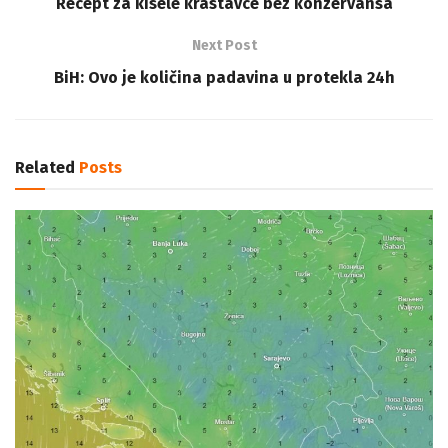
Recept za kisele krastavce bez konzervansa
Next Post
BiH: Ovo je količina padavina u protekla 24h
Related
Posts