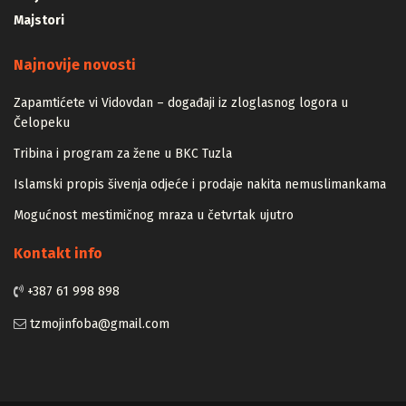
Majstori
Najnovije novosti
Zapamtićete vi Vidovdan – događaji iz zloglasnog logora u
Čelopeku
Tribina i program za žene u BKC Tuzla
Islamski propis šivenja odjeće i prodaje nakita nemuslimankama
Mogućnost mestimičnog mraza u četvrtak ujutro
Kontakt info
+387 61 998 898
tzmojinfoba@gmail.com