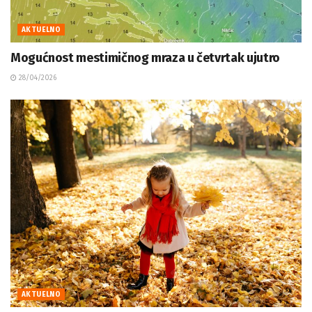
AKTUELNO
Mogućnost mestimičnog mraza u četvrtak ujutro
28/04/2026
AKTUELNO