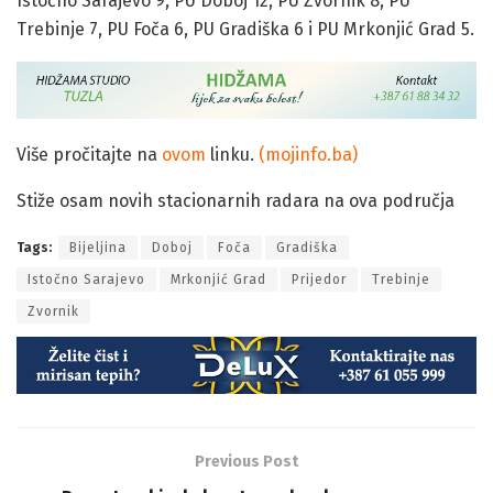
Istočno Sarajevo 9, PU Doboj 12, PU Zvornik 8, PU
Trebinje 7, PU Foča 6, PU Gradiška 6 i PU Mrkonjić Grad 5.
Više pročitajte na
ovom
linku.
(mojinfo.ba)
Stiže osam novih stacionarnih radara na ova područja
Tags:
Bijeljina
Doboj
Foča
Gradiška
Istočno Sarajevo
Mrkonjić Grad
Prijedor
Trebinje
Zvornik
Previous Post