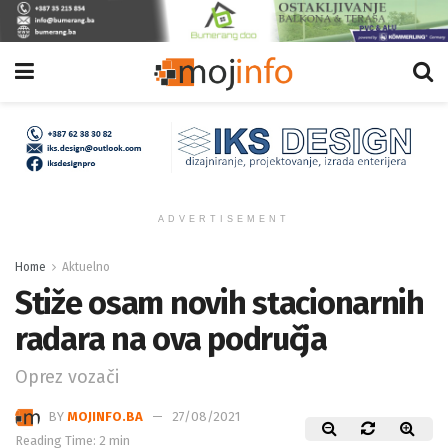
ADVERTISEMENT
Home
Aktuelno
Stiže osam novih stacionarnih
radara na ova područja
Oprez vozači
BY
MOJINFO.BA
27/08/2021
Reading Time: 2 min