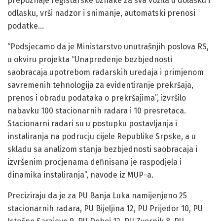
prepoznaje registarske oznake za sva vozila u dolasku i
odlasku, vrši nadzor i snimanje, automatski prenosi
podatke…
“Podsjecamo da je Ministarstvo unutrašnjih poslova RS,
u okviru projekta “Unapredenje bezbjednosti
saobracaja upotrebom radarskih uredaja i primjenom
savremenih tehnologija za evidentiranje prekršaja,
prenos i obradu podataka o prekršajima”, izvršilo
nabavku 100 stacionarnih radara i 10 presretaca.
Stacionarni radari su u postupku postavljanja i
instaliranja na podrucju cijele Republike Srpske, a u
skladu sa analizom stanja bezbjednosti saobracaja i
izvršenim procjenama definisana je raspodjela i
dinamika instaliranja”, navode iz MUP-a.
Preciziraju da je za PU Banja Luka namijenjeno 25
stacionarnih radara, PU Bijeljina 12, PU Prijedor 10, PU