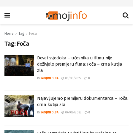
Home
Tag
Foča
Tag:
Foča
Devet svjedoka – učesnika u filmu nije
doživjelo premijeru filma: Foča – crna kutija
zla
BY
MOJINFO.BA
09/08/2022
0
Najavljujemo premijeru dokumentarca – Foča,
crna kutija zla
BY
MOJINFO.BA
06/08/2022
0