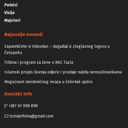
Ogledalo
Putnici
Vizija
Majstori
Najnovije novosti
Zapamtićete vi Vidovdan – događaji iz zloglasnog logora u
Čelopeku
Tribina i program za žene u BKC Tuzla
Islamski propis šivenja odjeće i prodaje nakita nemuslimankama
Mogućnost mestimičnog mraza u četvrtak ujutro
Kontakt info
+387 61 998 898
tzmojinfoba@gmail.com