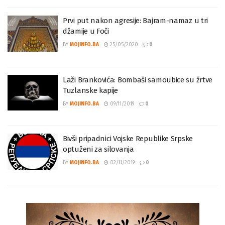
Prvi put nakon agresije: Bajram-namaz u tri
džamije u Foči
BY
MOJINFO.BA
25/05/2020
0
Laži Brankovića: Bombaši samoubice su žrtve
Tuzlanske kapije
BY
MOJINFO.BA
09/11/2019
0
Bivši pripadnici Vojske Republike Srpske
optuženi za silovanja
BY
MOJINFO.BA
02/11/2019
0