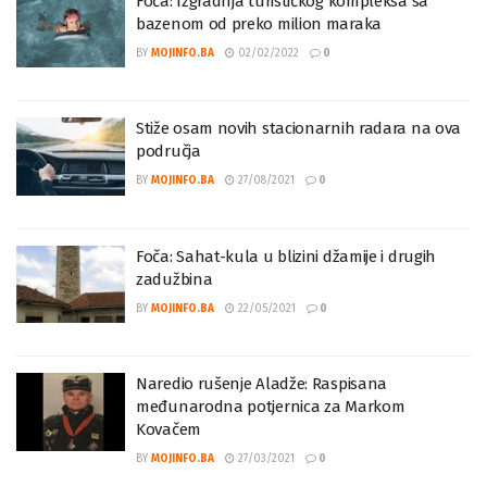
Foča: Izgradnja turističkog kompleksa sa
bazenom od preko milion maraka
BY
MOJINFO.BA
02/02/2022
0
Stiže osam novih stacionarnih radara na ova
područja
BY
MOJINFO.BA
27/08/2021
0
Foča: Sahat-kula u blizini džamije i drugih
zadužbina
BY
MOJINFO.BA
22/05/2021
0
Naredio rušenje Aladže: Raspisana
međunarodna potjernica za Markom
Kovačem
BY
MOJINFO.BA
27/03/2021
0