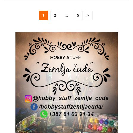
1
2
…
5