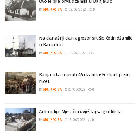
Ovo je bila prva džamija u Banjaluci
BY
MOJINFO.BA
02/08/2022
0
Na današnji dan agresor srušio četiri džamije
u Banjaluci
BY
MOJINFO.BA
04/07/2022
0
Banjaluka i njenih 45 džamija: Ferhad-pašin
most
BY
MOJINFO.BA
23/06/2022
0
Arnaudija: Mjesečni izvještaj sa gradilišta
BY
MOJINFO.BA
18/06/2022
0