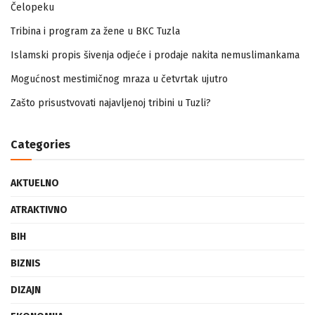
Zapamtićete vi Vidovdan – događaji iz zloglasnog logora u
Čelopeku
Tribina i program za žene u BKC Tuzla
Islamski propis šivenja odjeće i prodaje nakita nemuslimankama
Mogućnost mestimičnog mraza u četvrtak ujutro
Zašto prisustvovati najavljenoj tribini u Tuzli?
Categories
AKTUELNO
ATRAKTIVNO
BIH
BIZNIS
DIZAJN