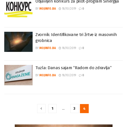
Objavljen konkurs za pilot-program Sinergija
BY
MOJINFO.BA
18/10/2019
0
Zvornik: Identifikovane tri žrtve iz masovnih
grobnica
BY
MOJINFO.BA
18/10/2019
0
Tuzla: Danas sajam “Radom do zdravlja”
BY
MOJINFO.BA
18/10/2019
0
1
…
3
4