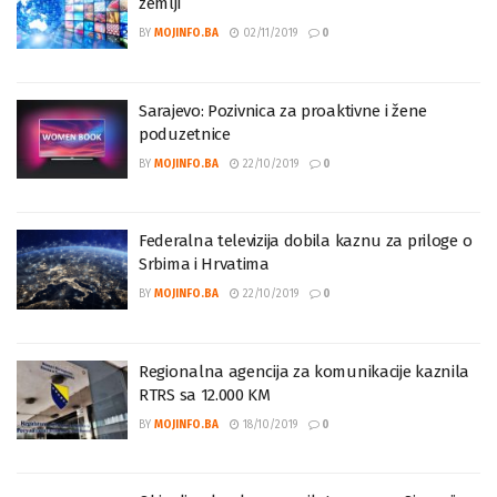
Premalo programa za djecu i manjine u našoj
zemlji
BY
MOJINFO.BA
02/11/2019
0
Sarajevo: Pozivnica za proaktivne i žene
poduzetnice
BY
MOJINFO.BA
22/10/2019
0
Federalna televizija dobila kaznu za priloge o
Srbima i Hrvatima
BY
MOJINFO.BA
22/10/2019
0
Regionalna agencija za komunikacije kaznila
RTRS sa 12.000 KM
BY
MOJINFO.BA
18/10/2019
0