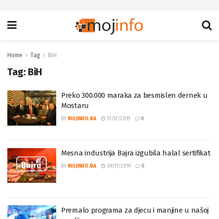
Home
Tag
BiH
Tag:
BiH
Preko 300.000 maraka za besmislen dernek u
Mostaru
BY
MOJINFO.BA
13/12/2019
0
Mesna industrija Bajra izgubila halal sertifikat
BY
MOJINFO.BA
09/11/2019
0