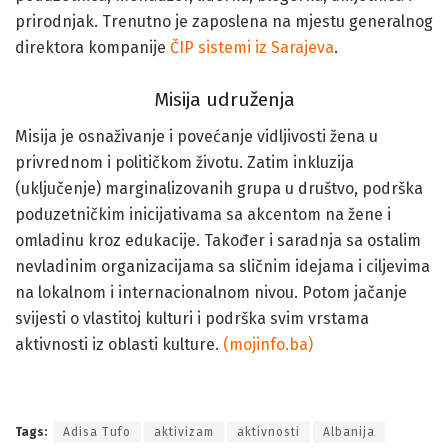
prirodnjak. Trenutno je zaposlena na mjestu generalnog
direktora kompanije
ČIP sistemi iz Sarajeva
.
Misija udruženja
Misija je osnaživanje i povećanje vidljivosti žena u
privrednom i političkom životu. Zatim inkluzija
(uključenje) marginalizovanih grupa u društvo, podrška
poduzetničkim inicijativama sa akcentom na žene i
omladinu kroz edukacije. Također i saradnja sa ostalim
nevladinim organizacijama sa sličnim idejama i ciljevima
na lokalnom i internacionalnom nivou. Potom jačanje
svijesti o vlastitoj kulturi i podrška svim vrstama
aktivnosti iz oblasti kulture.
(mojinfo.ba)
Sarajevo: Pozivnica za proaktivne i žene poduzetnice
Tags:
Adisa Tufo
aktivizam
aktivnosti
Albanija