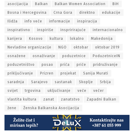
asocijacija
Balkan
Balkan Women Association
BiH
Bosna i Hercegovina
Crna Gora
direktno
edukacije
Ilidža
info veče
informacije
inspiracija
inspirativno
inspiriše
inspririrajuće
internacionalno
karijera
Kosovo
kultura
lokalno
Makedonija
Nevladine organizacije
NGO
oktobar
oktobar 2019
osnažene
osnaživanje
poduzetnice
PoduzetniceIN
poduzetništvo
posao
priča
priče
pridruživanje
priključivanje
Prizren
projekat
Sanija Murati
saradnja
Sarajevo
sastanak
Skoplje
Srbija
svijet
trgovina
uključivanje
veče
večer
vlastita kultura
zanat
zanatstvo
Zapadni Balkan
žene
Ženska Balkanska Asocijacija