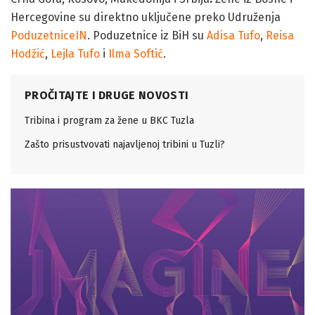
Hercegovine su direktno uključene preko Udruženja
PoduzetniceIN
. Poduzetnice iz BiH su
Adisa Tufo
,
Reisa
Hodžić
,
Lejla Tufo
i
Ilma Softić
.
PROČITAJTE I DRUGE NOVOSTI
Tribina i program za žene u BKC Tuzla
Zašto prisustvovati najavljenoj tribini u Tuzli?