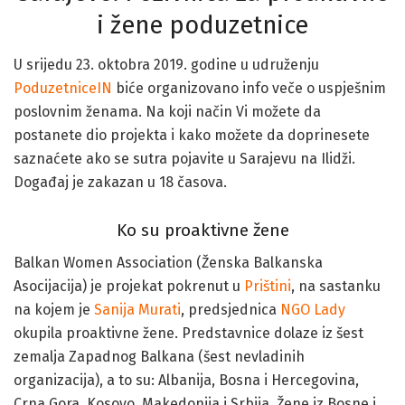
i žene poduzetnice
U srijedu 23. oktobra 2019. godine u udruženju
PoduzetniceIN
biće organizovano info veče o uspješnim
poslovnim ženama. Na koji način Vi možete da
postanete dio projekta i kako možete da doprinesete
saznaćete ako se sutra pojavite u Sarajevu na Ilidži.
Događaj je zakazan u 18 časova.
Ko su proaktivne žene
Balkan Women Association (Ženska Balkanska
Asocijacija) je projekat pokrenut u
Prištini
, na sastanku
na kojem je
Sanija Murati
, predsjednica
NGO Lady
okupila proaktivne žene. Predstavnice dolaze iz šest
zemalja Zapadnog Balkana (šest nevladinih
organizacija), a to su: Albanija, Bosna i Hercegovina,
Crna Gora, Kosovo, Makedonija i Srbija
.
Žene iz Bosne i