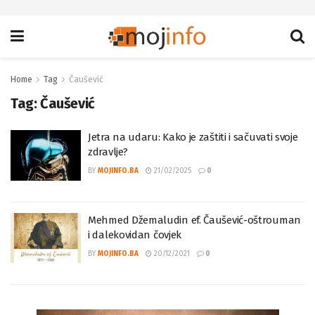
Home
Tag
Čaušević
Tag:
Čaušević
Jetra na udaru: Kako je zaštiti i sačuvati svoje
zdravlje?
BY
MOJINFO.BA
21/02/2025
0
Mehmed Džemaludin ef. Čaušević-oštrouman
i dalekovidan čovjek
BY
MOJINFO.BA
20/12/2021
0