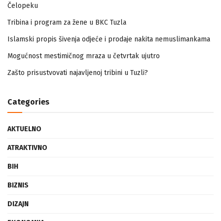
Zapamtićete vi Vidovdan – događaji iz zloglasnog logora u
Čelopeku
Tribina i program za žene u BKC Tuzla
Islamski propis šivenja odjeće i prodaje nakita nemuslimankama
Mogućnost mestimičnog mraza u četvrtak ujutro
Zašto prisustvovati najavljenoj tribini u Tuzli?
Categories
AKTUELNO
ATRAKTIVNO
BIH
BIZNIS
DIZAJN