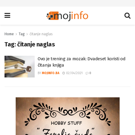
Home
Tag
čitanje naglas
Tag:
čitanje naglas
Ovo je trening za mozak: Dvadeset koristi od
čitanja knjiga
BY
MOJINFO.BA
02/04/2021
0