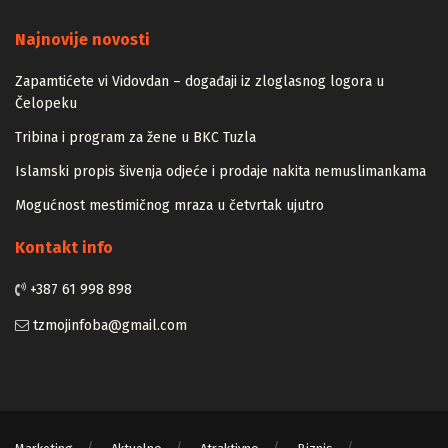
Majstori
Najnovije novosti
Zapamtićete vi Vidovdan – događaji iz zloglasnog logora u
Čelopeku
Tribina i program za žene u BKC Tuzla
Islamski propis šivenja odjeće i prodaje nakita nemuslimankama
Mogućnost mestimičnog mraza u četvrtak ujutro
Kontakt info
+387 61 998 898
tzmojinfoba@gmail.com