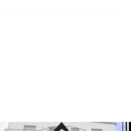
pošljavanja za studente i diplomce tehničkih nauka i ekonomije
ne se na Elektrotehničkom fakultetu u Sarajevu po 11 ...