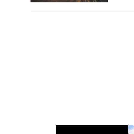
Sajam za
Ove godi