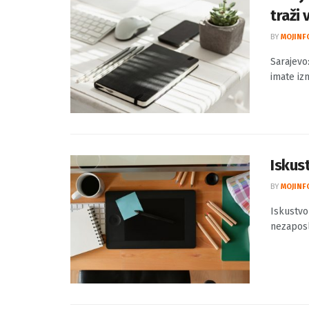
Saraj
traži 
BY
MOJINF
Sarajevo
imate izm
Iskus
BY
MOJINF
Iskustvo
nezaposl