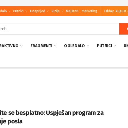
dalo
Putnici
Unaprijed
Vizija
Majstori
Marketing
Friday, August 
RAKTIVNO
FRAGMENTI
OGLEDALO
PUTNICI
U