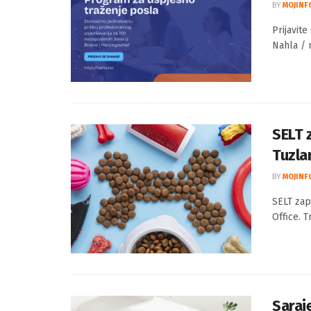
Prija
traže
BY
MOJINF
Prijavit
Nahla / n
SELT 
Tuzla
BY
MOJINF
SELT zap
Office. T