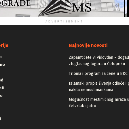
ADVERTISEMENT
rije
Najnovije novosti
o
Zapamtićete vi Vidovdan – događa
zloglasnog logora u Čelopeku
vno
Tribina i program za žene u BKC 
ed
Islamski propis šivenja odjeće i 
ti
nakita nemuslimankama
lo
Mogućnost mestimičnog mraza 
četvrtak ujutro