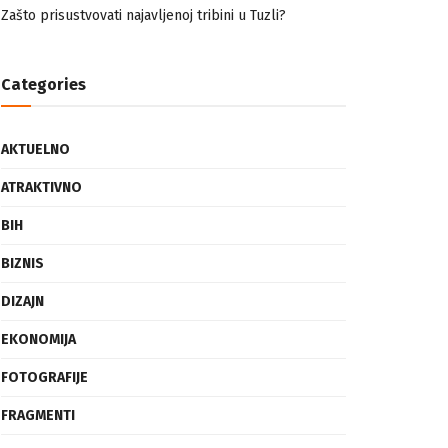
nemuslimankama
Mogućnost mestimičnog mraza u četvrtak ujutro
Zašto prisustvovati najavljenoj tribini u Tuzli?
Categories
AKTUELNO
ATRAKTIVNO
BIH
BIZNIS
DIZAJN
EKONOMIJA
FOTOGRAFIJE