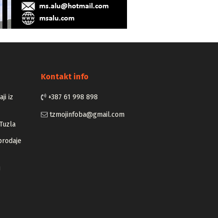
Kontakt info
ji iz
+387 61 998 898
tzmojinfoba@gmail.com
Tuzla
prodaje
u