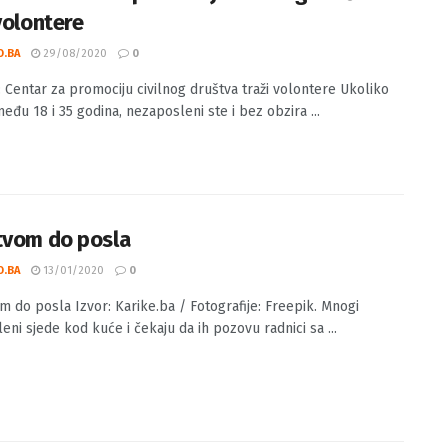
evo: Centar za promociju civilnog društva
volontere
O.BA
29/08/2020
0
: Centar za promociju civilnog društva traži volontere Ukoliko
eđu 18 i 35 godina, nezaposleni ste i bez obzira ...
tvom do posla
O.BA
13/01/2020
0
m do posla Izvor: Karike.ba / Fotografije: Freepik. Mnogi
eni sjede kod kuće i čekaju da ih pozovu radnici sa ...