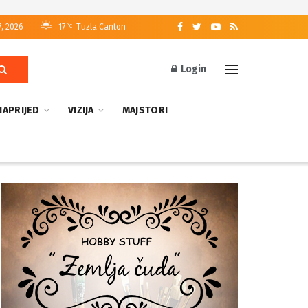
7, 2026
17
Tuzla Canton
°C
Login
NAPRIJED
VIZIJA
MAJSTORI