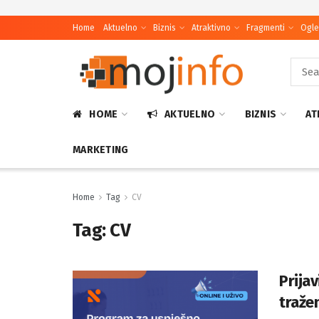
Home
Aktuelno
Biznis
Atraktivno
Fragmenti
Ogle
HOME
AKTUELNO
BIZNIS
AT
MARKETING
Home
Tag
CV
Tag:
CV