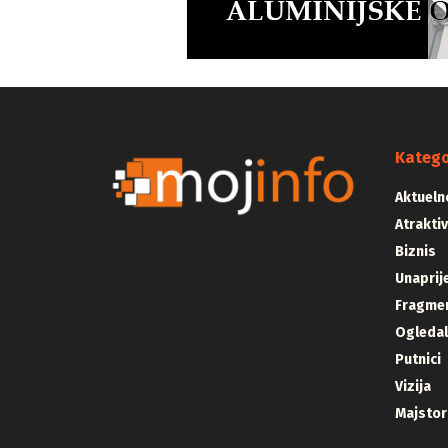
Katego
Aktueln
Atrakti
Biznis
Unaprij
Fragmen
Ogleda
Putnici