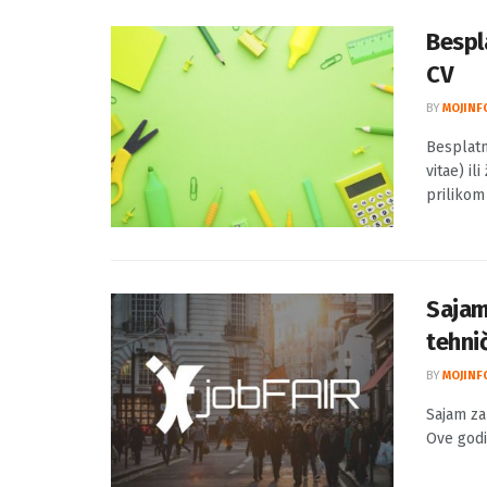
Bespl
CV
BY
MOJINF
Besplatn
vitae) il
prilikom 
Sajam
tehni
BY
MOJINF