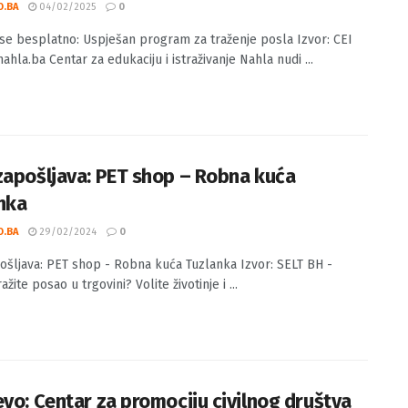
vite se besplatno: Uspješan program za
nje posla
O.BA
04/02/2025
0
e se besplatno: Uspješan program za traženje posla Izvor: CEI
ahla.ba Centar za edukaciju i istraživanje Nahla nudi ...
zapošljava: PET shop – Robna kuća
nka
O.BA
29/02/2024
0
ošljava: PET shop - Robna kuća Tuzlanka Izvor: SELT BH -
ražite posao u trgovini? Volite životinje i ...