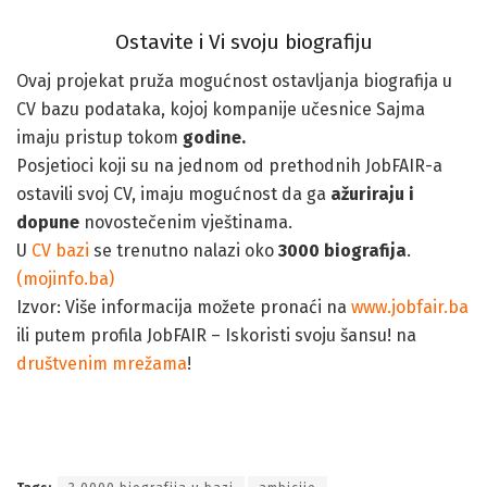
Ostavite i Vi svoju biografiju
Ovaj projekat pruža mogućnost ostavljanja biografija u
CV bazu podataka, kojoj kompanije učesnice Sajma
imaju pristup tokom
godine.
Posjetioci koji su na jednom od prethodnih JobFAIR-a
ostavili svoj CV, imaju mogućnost da ga
ažuriraju i
dopune
novostečenim vještinama.
U
CV bazi
se trenutno nalazi oko
3000 biografija
.
(mojinfo.ba)
Izvor: Više informacija možete pronaći na
www.jobfair.ba
ili putem profila JobFAIR – Iskoristi svoju šansu! na
društvenim mrežama
!
Sajam zapošljavanja za studente i diplomce tehničkih nauka i
ekonomije