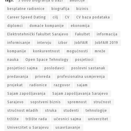
Tags:
3 0000 biografija u bazi
ambicije
besplatne radionice
biografija
bizinis
Career Speed Dating
cilj
CV
CV baza podataka
diplomci
domaće kompanije
ekonomija
Elektrotehnički fakultet Sarajevo
Fakultet
informacija
informisanje
intervju
izbor
JobFAIR
JobFAIR 2019
kompanije
konkurentnost
mogućnosti
mreže
nauka
Open Space Tehnology
posjetioci
posjetioci sajma
poslodavci
poslovni sastanak
predavanja
privreda
profesionalna usmjerenja
projekat
radionice
razgovor
sajam
Sajam zapošljavanja
Sajam zapošljavanja Sarajevo
Sarajevo
sopstveni biznis
spremnost
stručnost
stručnost mladih
struka
studenti
tehnologije
tržište
tržište rada
učesnici sajma
univerzitet
Univerzitet u Sarajevu
usavršavanje