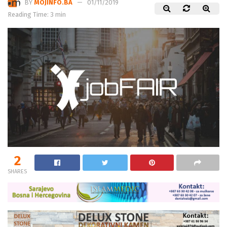
BY
MOJINFO.BA
01/11/2019
Reading Time: 3 min
2
SHARES