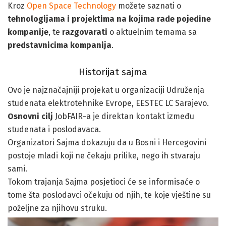
Kroz
Open Space Technology
možete saznati o
tehnologijama i projektima na kojima rade pojedine
kompanije
, te
razgovarati
o aktuelnim temama sa
predstavnicima kompanija
.
Historijat sajma
Ovo je najznačajniji projekat u organizaciji Udruženja
studenata elektrotehnike Evrope, EESTEC LC Sarajevo.
Osnovni cilj
JobFAIR-a je direktan kontakt između
studenata i poslodavaca.
Organizatori Sajma dokazuju da u Bosni i Hercegovini
postoje mladi koji ne čekaju prilike, nego ih stvaraju
sami.
Tokom trajanja Sajma posjetioci će se informisaće o
tome šta poslodavci očekuju od njih, te koje vještine su
poželjne za njihovu struku.