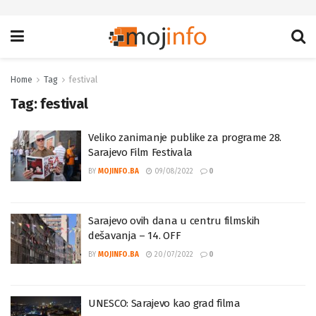
Home
Tag
festival
Tag:
festival
Veliko zanimanje publike za programe 28.
Sarajevo Film Festivala
BY
MOJINFO.BA
09/08/2022
0
Sarajevo ovih dana u centru filmskih
dešavanja – 14. OFF
BY
MOJINFO.BA
20/07/2022
0