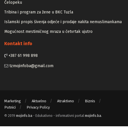
Zapamtićete vi Vidovdan – događaji iz zloglasnog logora u
Čelopeku
Tribina i program za žene u BKC Tuzla
Islamski propis šivenja odjeće i prodaje nakita nemuslimankama
Mogućnost mestimičnog mraza u četvrtak ujutro
Kontakt info
+387 61 998 898
tzmojinfoba@gmail.com
Marketing
Aktuelno
Atraktivno
Biznis
Putnici
Privacy Policy
© 2019
mojinfo.ba
- Edukativno - informativni portal
mojinfo.ba
.