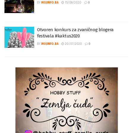
UNESCO: Sarajevo kao grad filma
BY
MOJINFO.BA
15/08/2020
0
Otvoren konkurs za zvaničnog blogera
festivala #kaktus2020
BY
MOJINFO.BA
20/07/2020
0