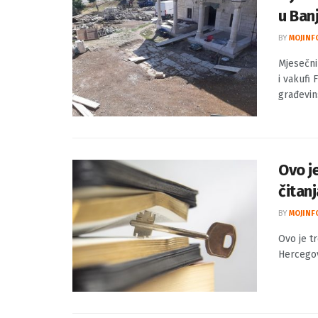
Mjeseč
u Banj
BY
MOJINF
Mjesečni 
i vakufi
građevins
Ovo j
čitanj
BY
MOJINF
Ovo je t
Hercegov