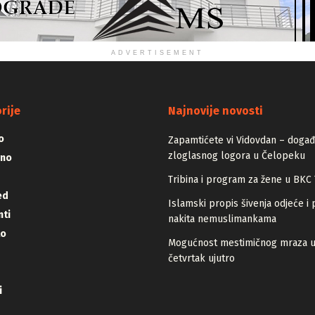
ADVERTISEMENT
rije
Najnovije novosti
o
Zapamtićete vi Vidovdan – događa
zloglasnog logora u Čelopeku
vno
Tribina i program za žene u BKC 
ed
Islamski propis šivenja odjeće i 
ti
nakita nemuslimankama
lo
Mogućnost mestimičnog mraza 
četvrtak ujutro