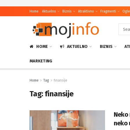
Home
Aktuelno
Biznis
Atraktivno
Fragmenti
Ogle
HOME
AKTUELNO
BIZNIS
AT
MARKETING
Home
Tag
finansije
Tag:
finansije