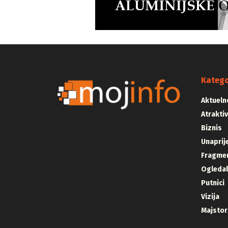
Katego
Aktueln
Atrakti
Biznis
Unaprij
Fragmen
Ogleda
Putnici