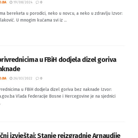
nema bereketa u porodici, neko u novcu, a
u zdravlju
O.BA
19/08/2024
0
a bereketa u porodici, neko u novcu, a neko u zdravlju Izvor:
laković. U mnogim kućama svi iz ...
privrednicima u FBiH dodjela dizel goriva
aknade
O.BA
26/03/2022
0
vrednicima u FBiH dodjela dizel goriva bez naknade Izvor:
a.gov.ba Vlada Federacije Bosne i Hercegovine je na sjednici
.