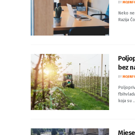
Neko 
neko 
BY
MOJINF
Neko nem
Razija Čo
Poljo
bez n
BY
MOJINF
Poljopri
fbihvlad
koja su ..