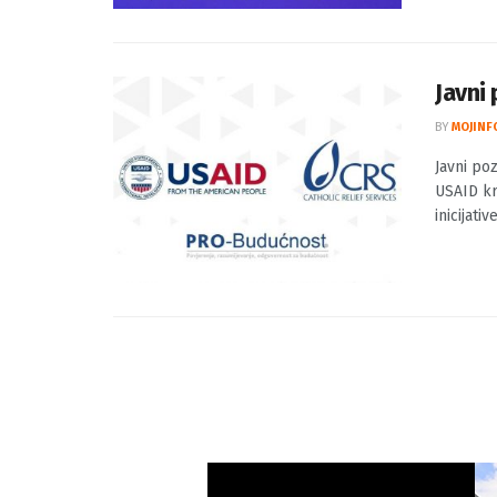
Poziv u 
razvoj ml
Javni
BY
MOJINF
Javni po
USAID kr
inicijati