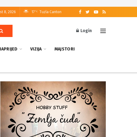
st 8, 2026
17
Tuzla Canton
°C
Login
NAPRIJED
VIZIJA
MAJSTORI