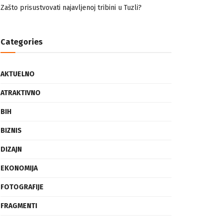
nemuslimankama
Mogućnost mestimičnog mraza u četvrtak ujutro
Zašto prisustvovati najavljenoj tribini u Tuzli?
Categories
AKTUELNO
ATRAKTIVNO
BIH
BIZNIS
DIZAJN
EKONOMIJA
FOTOGRAFIJE