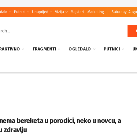
dalo
Putnici
Unaprijed
Vizija
Majstori
Marketing
Saturday, Augu
RAKTIVNO
FRAGMENTI
OGLEDALO
PUTNICI
U