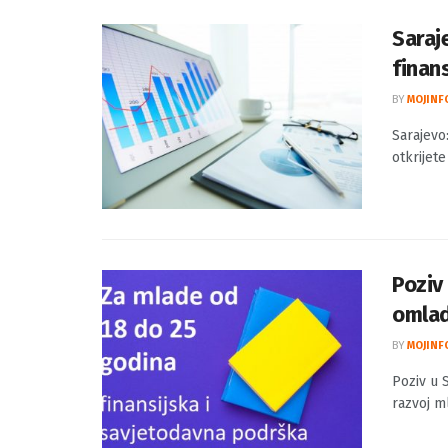
Saraj
finans
BY
MOJINF
Sarajevo
otkrijete
Poziv
omlad
BY
MOJINF