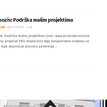
Sarajevo: Besplatna obuka za omladinske lidere Institut za
adih KULT (u daljem tekstu Institut) raspisuje Javni poziv ...
 poziv: Podrška malim projektima
O.BA
01/11/2019
0
ziv: Podrška malim projektima Izvor: www.probuducnost.ba
oz projekat PRO-Budućnost daje bespovratna sredstva za
ve koje doprinose procesu pomirenja ...