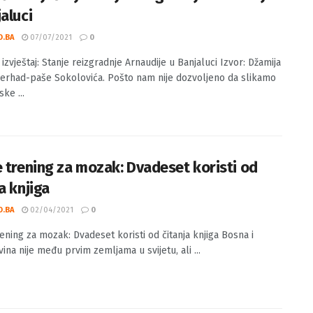
ni izvještaj: Stanje reizgradnje Arnaudije
aluci
O.BA
07/07/2021
0
izvještaj: Stanje reizgradnje Arnaudije u Banjaluci Izvor: Džamija
 Ferhad-paše Sokolovića. Pošto nam nije dozvoljeno da slikamo
ke ...
e trening za mozak: Dvadeset koristi od
a knjiga
O.BA
02/04/2021
0
rening za mozak: Dvadeset koristi od čitanja knjiga Bosna i
ina nije među prvim zemljama u svijetu, ali ...