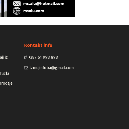
Kontakt info
ji iz
+387 61 998 898
tzmojinfoba@gmail.com
Tuzla
prodaje
u