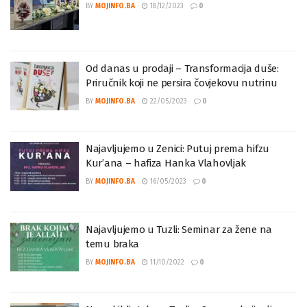
Upoznajte se sa knjigom – Dvije strane života
BY
MOJINFO.BA
18/12/2023
0
Od danas u prodaji – Transformacija duše:
Priručnik koji ne persira čovjekovu nutrinu
BY
MOJINFO.BA
22/05/2023
0
Najavljujemo u Zenici: Putuj prema hifzu
Kur’ana – hafiza Hanka Vlahovljak
BY
MOJINFO.BA
16/05/2023
0
Najavljujemo u Tuzli: Seminar za žene na
temu braka
BY
MOJINFO.BA
11/10/2022
0