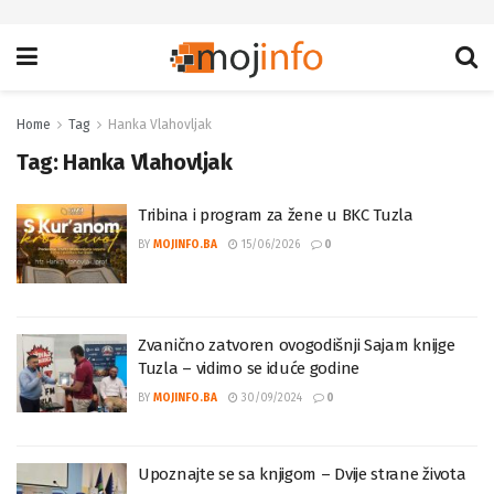
Home
Tag
Hanka Vlahovljak
Tag:
Hanka Vlahovljak
Tribina i program za žene u BKC Tuzla
BY
MOJINFO.BA
15/06/2026
0
Zvanično zatvoren ovogodišnji Sajam knijge
Tuzla – vidimo se iduće godine
BY
MOJINFO.BA
30/09/2024
0