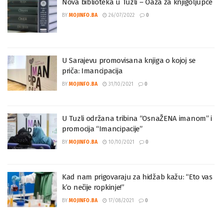
Nova biblioteka u Tuzli – Oaza za knjigoljupce
BY
MOJINFO.BA
26/07/2022
0
U Sarajevu promovisana knjiga o kojoj se
priča: Imancipacija
BY
MOJINFO.BA
31/10/2021
0
U Tuzli održana tribina “OsnaŽENA imanom” i
promocija “Imancipacije”
BY
MOJINFO.BA
10/10/2021
0
Kad nam prigovaraju za hidžab kažu: “Eto vas
k’o nečije ropkinje!”
BY
MOJINFO.BA
17/08/2021
0