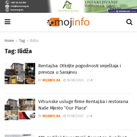
Home
Tag
Ilidža
Tag:
Ilidža
Rentaj.ba: Otkrijte pogodnosti smještaja i
prevoza u Sarajevu
BY
MOJINFO.BA
18/08/2020
0
Vrhunske usluge firme Rentaj.ba i restorana
Naše Mjesto “Our Place”
BY
MOJINFO.BA
11/08/2020
0