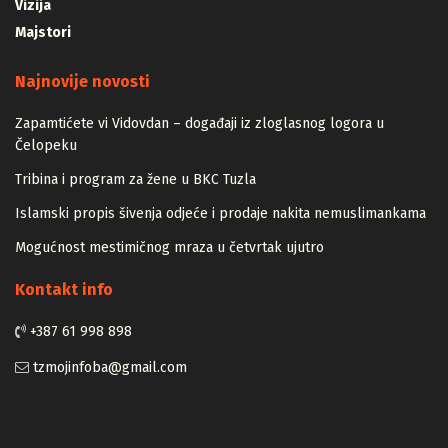
Vizija
Majstori
Najnovije novosti
Zapamtićete vi Vidovdan – događaji iz zloglasnog logora u
Čelopeku
Tribina i program za žene u BKC Tuzla
Islamski propis šivenja odjeće i prodaje nakita nemuslimankama
Mogućnost mestimičnog mraza u četvrtak ujutro
Kontakt info
+387 61 998 898
tzmojinfoba@gmail.com