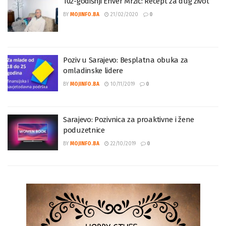
102-godišnji Enver Mrzić: Recept za dug život
BY
MOJINFO.BA
21/02/2020
0
Poziv u Sarajevo: Besplatna obuka za
omladinske lidere
BY
MOJINFO.BA
10/11/2019
0
Sarajevo: Pozivnica za proaktivne i žene
poduzetnice
BY
MOJINFO.BA
22/10/2019
0