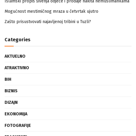
Islamski propis šivenja odjeće i prodaje nakita nemuslimankama
Mogućnost mestimičnog mraza u četvrtak ujutro
Zašto prisustvovati najavljenoj tribini u Tuzli?
Categories
AKTUELNO
ATRAKTIVNO
BIH
BIZNIS
DIZAJN
EKONOMIJA
FOTOGRAFIJE