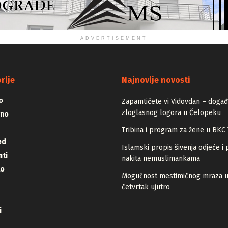
ADVERTISEMENT
rije
Najnovije novosti
o
Zapamtićete vi Vidovdan – događa
zloglasnog logora u Čelopeku
vno
Tribina i program za žene u BKC 
ed
Islamski propis šivenja odjeće i 
ti
nakita nemuslimankama
lo
Mogućnost mestimičnog mraza 
četvrtak ujutro