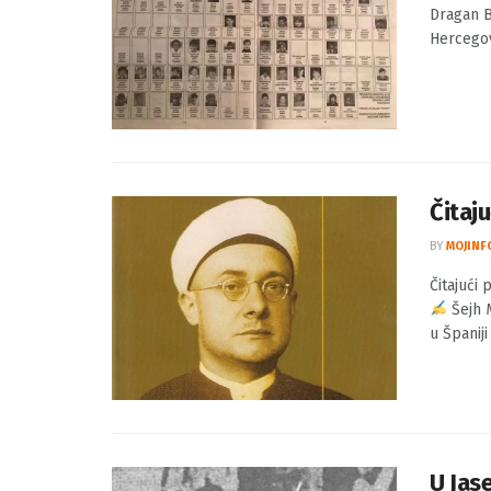
Dragan
BY
MOJINF
Dragan Bu
Hercegovi
Čitaju
BY
MOJINF
Čitajući 
Šejh 
u Španiji .