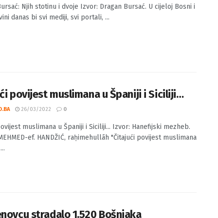
 Bursać: Njih stotinu i dvoje
O.BA
31/05/2022
0
rsać: Njih stotinu i dvoje Izvor: Dragan Bursać. U cijeloj Bosni i
ni danas bi svi mediji, svi portali, ...
ći povijest muslimana u Španiji i Siciliji…
O.BA
26/03/2022
0
povijest muslimana u Španiji i Siciliji... Izvor: Hanefijski mezheb.
MEHMED-ef. HANDŽIĆ, raḥimehullāh "Čitajući povijest muslimana
..