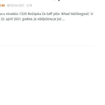
enovcu stradalo 1.520 Bošnjaka
O.BA
25/04/2021
0
vcu stradalo 1.520 Bošnjaka Za Saff piše: Nihad Halilbegović. U
 22. april 2021. godine, je obilježena je još ...