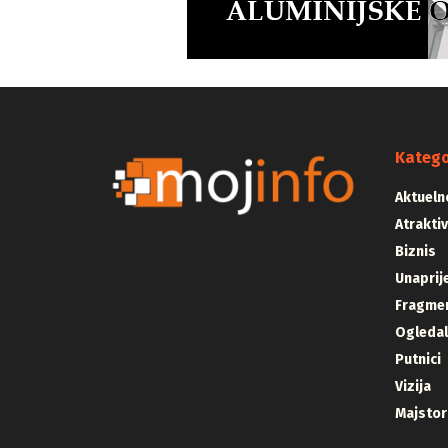
Katego
Aktueln
Atrakti
Biznis
Unaprij
Fragmen
Ogleda
Putnici