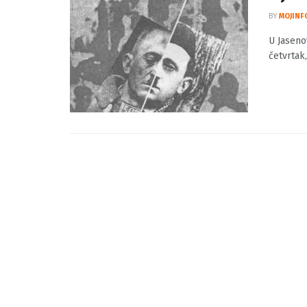
U Jas
BY
MOJINF
U Jaseno
četvrtak,