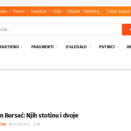
dalo
Putnici
Unaprijed
Vizija
Majstori
Marketing
Friday, August 
RAKTIVNO
FRAGMENTI
OGLEDALO
PUTNICI
U