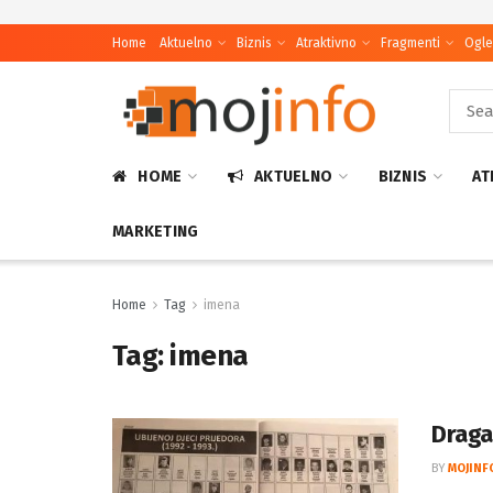
Home
Aktuelno
Biznis
Atraktivno
Fragmenti
Ogle
HOME
AKTUELNO
BIZNIS
AT
MARKETING
Home
Tag
imena
Tag:
imena