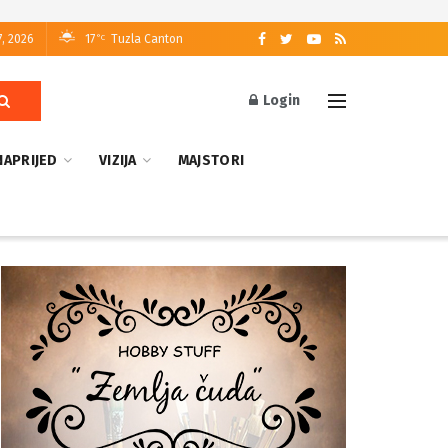
7, 2026
17
Tuzla Canton
°C
Login
NAPRIJED
VIZIJA
MAJSTORI