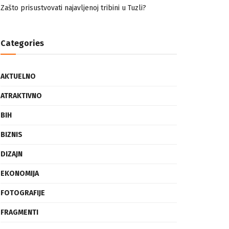
nemuslimankama
Mogućnost mestimičnog mraza u četvrtak ujutro
Zašto prisustvovati najavljenoj tribini u Tuzli?
Categories
AKTUELNO
ATRAKTIVNO
BIH
BIZNIS
DIZAJN
EKONOMIJA
FOTOGRAFIJE