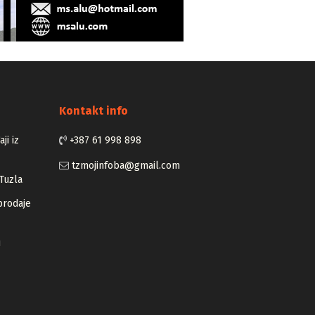
Kontakt info
ji iz
+387 61 998 898
tzmojinfoba@gmail.com
Tuzla
prodaje
u