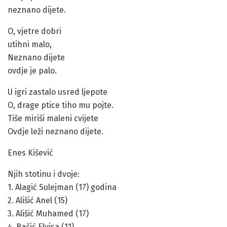
neznano dijete.
O, vjetre dobri
utihni malo,
Neznano dijete
ovdje je palo.
U igri zastalo usred ljepote
O, drage ptice tiho mu pojte.
Tiše miriši maleni cvijete
Ovdje leži neznano dijete.
Enes Kišević
Njih stotinu i dvoje:
1. Alagić Sulejman (17) godina
2. Ališić Anel (15)
3. Ališić Muhamed (17)
4. Bačić Elvisa (11)