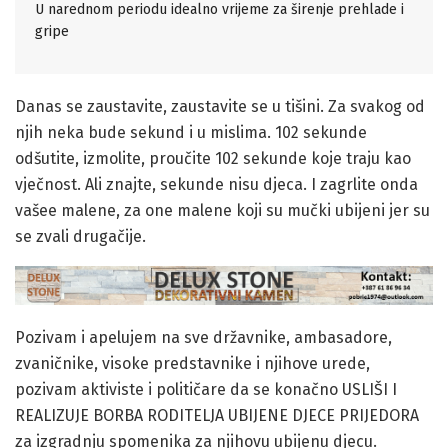
U narednom periodu idealno vrijeme za širenje prehlade i
gripe
Danas se zaustavite, zaustavite se u tišini. Za svakog od
njih neka bude sekund i u mislima. 102 sekunde
odšutite, izmolite, proučite 102 sekunde koje traju kao
vječnost. Ali znajte, sekunde nisu djeca. I zagrlite onda
vašee malene, za one malene koji su mučki ubijeni jer su
se zvali drugačije.
Pozivam i apelujem na sve državnike, ambasadore,
zvaničnike, visoke predstavnike i njihove urede,
pozivam aktiviste i političare da se konačno USLIŠI I
REALIZUJE BORBA RODITELJA UBIJENE DJECE PRIJEDORA
za izgradnju spomenika za njihovu ubijenu djecu.