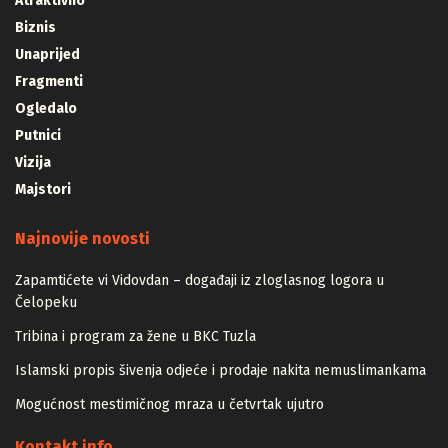
Atraktivno
Biznis
Unaprijed
Fragmenti
Ogledalo
Putnici
Vizija
Majstori
Najnovije novosti
Zapamtićete vi Vidovdan – događaji iz zloglasnog logora u
Čelopeku
Tribina i program za žene u BKC Tuzla
Islamski propis šivenja odjeće i prodaje nakita nemuslimankama
Mogućnost mestimičnog mraza u četvrtak ujutro
Kontakt info