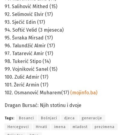
91. Salihović Mithed (15)
92. Selimović Elvir (17)
93. Sječić Edin (17)
94. Softić Velid (3 mjeseca)
95. Švraka Mirsad (17)
96. Talundžić Almir (17)
97. Tatarević Amir (17)
98. Tukerić Stipo (14)
99. Vojniković Sanel (15)
100. Zulić Admir (17)
101. Žerić Armin (17)
102. Osmanović Muharem(17)
(mojinfo.ba)
Dragan Bursać: Njih stotinu i dvoje
Tags:
Bosanci
Bošnjaci
djeca
generacije
Hercegovci
Hrvati
imena
mladost
prezimena