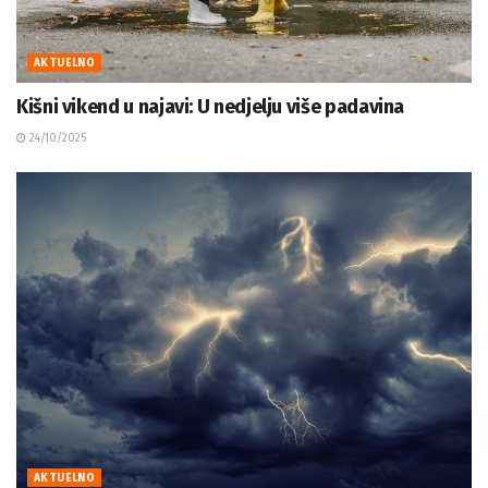
AKTUELNO
Kišni vikend u najavi: U nedjelju više padavina
24/10/2025
AKTUELNO