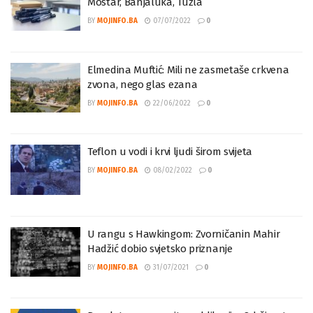
Poziv za učešće u fokus grupama: Sarajevo,
Mostar, Banjaluka, Tuzla
BY
MOJINFO.BA
07/07/2022
0
Elmedina Muftić: Mili ne zasmetaše crkvena
zvona, nego glas ezana
BY
MOJINFO.BA
22/06/2022
0
Teflon u vodi i krvi ljudi širom svijeta
BY
MOJINFO.BA
08/02/2022
0
U rangu s Hawkingom: Zvorničanin Mahir
Hadžić dobio svjetsko priznanje
BY
MOJINFO.BA
31/07/2021
0