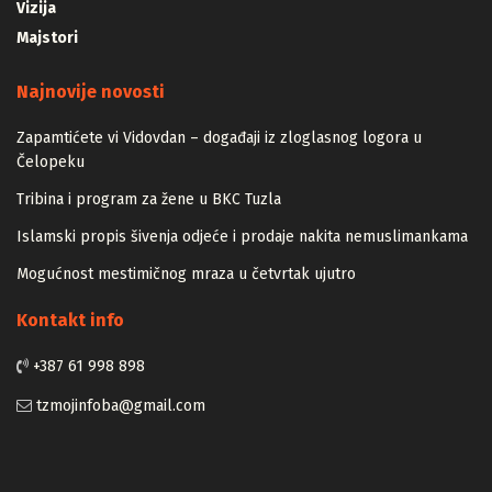
Putnici
Vizija
Majstori
Najnovije novosti
Zapamtićete vi Vidovdan – događaji iz zloglasnog logora u
Čelopeku
Tribina i program za žene u BKC Tuzla
Islamski propis šivenja odjeće i prodaje nakita nemuslimankama
Mogućnost mestimičnog mraza u četvrtak ujutro
Kontakt info
+387 61 998 898
tzmojinfoba@gmail.com