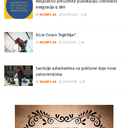
Besplatno preuzmite publikaciju: Održivost
emigracija iz BiH
BY
MOJINFO.BA
24/09/2020
0
Ko je Zoran Tegeltija?
BY
MOJINFO.BA
11/12/2019
0
Sankcije advokatima za poklone koje nose
zatvorenicima
BY
MOJINFO.BA
06/11/2019
0