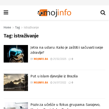
Home
Tag
istraživanje
Tag:
istraživanje
Jetra na udaru: Kako je zaštiti i sačuvati svoje
zdravlje?
BY
MOJINFO.BA
21/02/2025
0
Put u islam djevojke iz Brazila
BY
MOJINFO.BA
26/07/2022
0