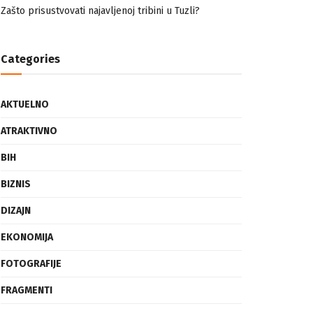
nemuslimankama
Mogućnost mestimičnog mraza u četvrtak ujutro
Zašto prisustvovati najavljenoj tribini u Tuzli?
Categories
AKTUELNO
ATRAKTIVNO
BIH
BIZNIS
DIZAJN
EKONOMIJA
FOTOGRAFIJE