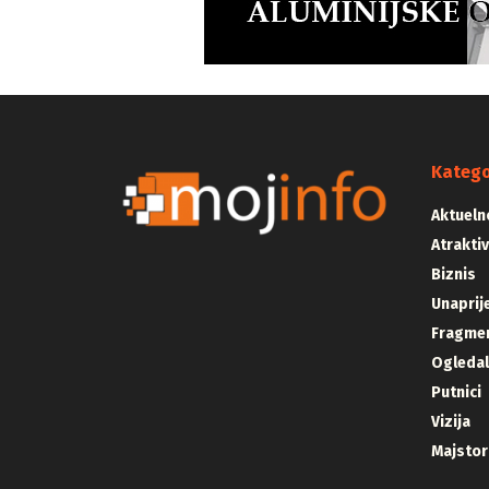
Katego
Aktueln
Atrakti
Biznis
Unaprij
Fragmen
Ogleda
Putnici