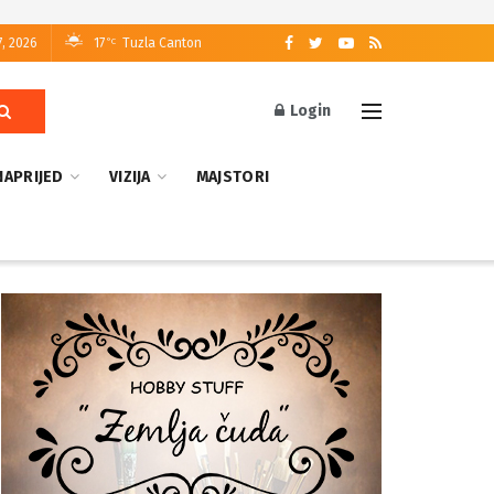
7, 2026
17
Tuzla Canton
°C
Login
NAPRIJED
VIZIJA
MAJSTORI