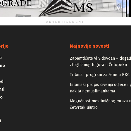
ADVERTISEMENT
rije
Najnovije novosti
o
Zapamtićete vi Vidovdan – događa
zloglasnog logora u Čelopeku
vno
Tribina i program za žene u BKC 
ed
Islamski propis šivenja odjeće i 
ti
nakita nemuslimankama
lo
Mogućnost mestimičnog mraza 
četvrtak ujutro