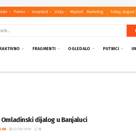
dalo
Putnici
Unaprijed
Vizija
Majstori
Marketing
Friday, August 
RAKTIVNO
FRAGMENTI
OGLEDALO
PUTNICI
U