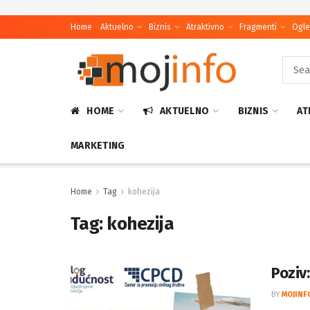
Home
Aktuelno
Biznis
Atraktivno
Fragmenti
Ogle
HOME
AKTUELNO
BIZNIS
AT
MARKETING
Home
Tag
kohezija
Tag:
kohezija