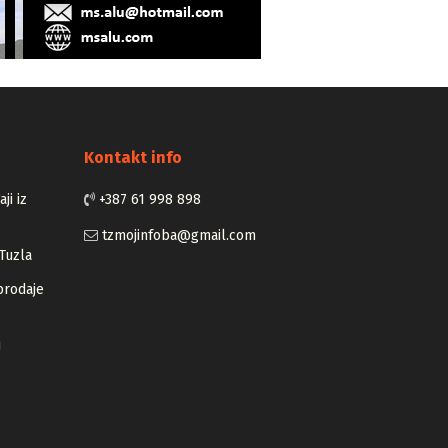
Kontakt info
ji iz
+387 61 998 898
tzmojinfoba@gmail.com
Tuzla
prodaje
u