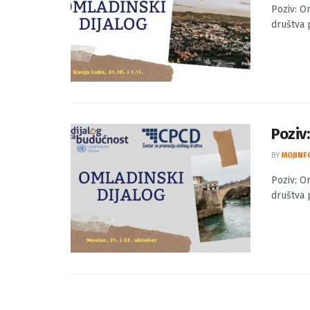
Poziv:
BY
MOJINF
Poziv: O
društva p
Poziv
BY
MOJINF
Poziv: O
društva p