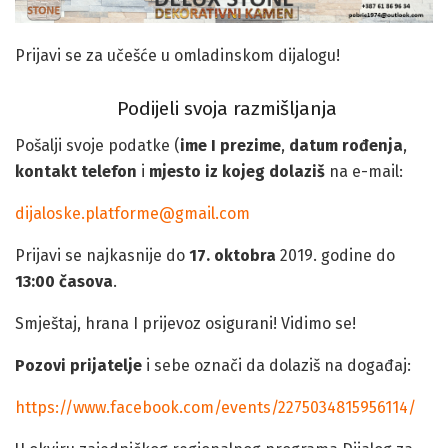
Prijavi se za učešće u omladinskom dijalogu!
Podijeli svoja razmišljanja
Pošalji svoje podatke (
ime I prezime
,
datum rođenja
,
kontakt telefon
i
mjesto iz kojeg dolaziš
na e-mail:
dijaloske.platforme@gmail.com
Prijavi se najkasnije do
17. oktobra
2019. godine do
13:00 časova
.
Smještaj, hrana I prijevoz osigurani! Vidimo se!
Pozovi prijatelje
i sebe označi da dolaziš na događaj:
https://www.facebook.com/events/2275034815956114/