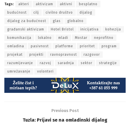
Tags:
akteri
aktivizam
aktivni
besplatno
budućnost
cilj
civilno društvo
dijalog
dijalog za budućnost
glas
globalno
građanski aktivizam
Hotel Bristol
inicijativa
kohezija
komunikacija
lokalno
mladi
Mostar
neprofitno
omladina
pasivnost
platforme
prioritet
program
projekat
projekti
ravnopravnost
razgovor
razumijevanje
razvoj
saradnja
sektor
strategije
umrežavanje
volonteri
Previous Post
Tuzla: Prijavi se na omladinski dijalog