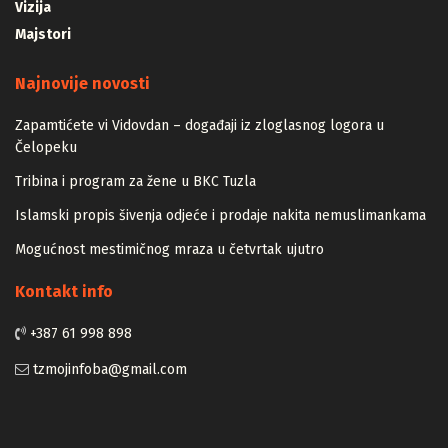
Vizija
Majstori
Najnovije novosti
Zapamtićete vi Vidovdan – događaji iz zloglasnog logora u
Čelopeku
Tribina i program za žene u BKC Tuzla
Islamski propis šivenja odjeće i prodaje nakita nemuslimankama
Mogućnost mestimičnog mraza u četvrtak ujutro
Kontakt info
+387 61 998 898
tzmojinfoba@gmail.com