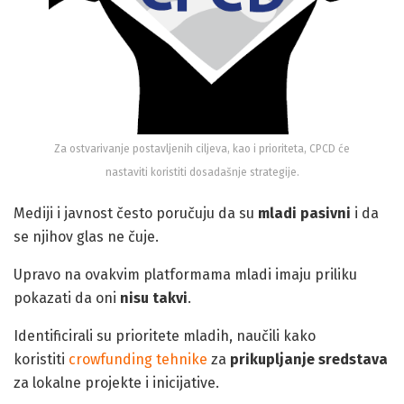
Za ostvarivanje postavljenih ciljeva, kao i prioriteta, CPCD će
nastaviti koristiti dosadašnje strategije.
Mediji i javnost često poručuju da su
mladi pasivni
i da
se njihov glas ne čuje.
Upravo na ovakvim platformama mladi imaju priliku
pokazati da oni
nisu takvi
.
Identificirali su prioritete mladih, naučili kako
koristiti
crowfunding tehnike
za
prikupljanje sredstava
za lokalne projekte i inicijative.