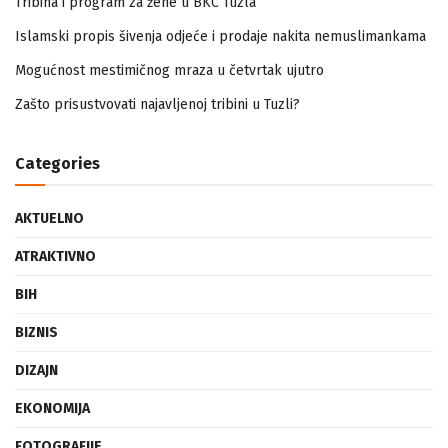
Tribina i program za žene u BKC Tuzla
Islamski propis šivenja odjeće i prodaje nakita nemuslimankama
Mogućnost mestimičnog mraza u četvrtak ujutro
Zašto prisustvovati najavljenoj tribini u Tuzli?
Categories
AKTUELNO
ATRAKTIVNO
BIH
BIZNIS
DIZAJN
EKONOMIJA
FOTOGRAFIJE