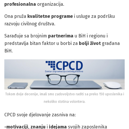
profesionalna
organizacija.
Ona pruža
kvalitetne programe
i usluge za podršku
razvoju civilnog društva.
Sarađuje sa brojnim
partnerima
u BiH i regionu i
predstavlja bitan faktor u borbi za
bolji život
građana
BiH.
Tokom dvije decenije, imali smo zadovoljstvo raditi sa preko 150 uposlenika i
nekoliko stotina volontera.
CPCD svoje djelovanje zasniva na:
-motivaciji
,
znanju
i
idejama
svojih zaposlenika