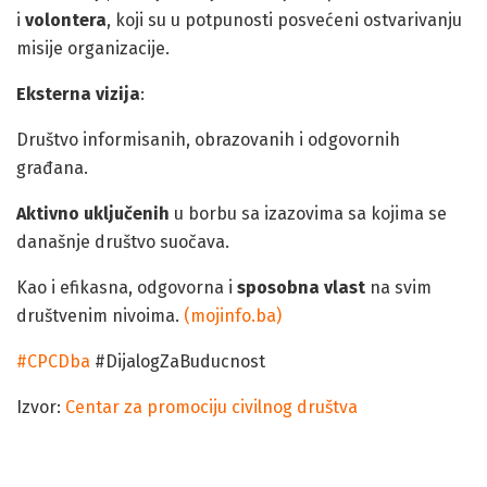
i
volontera
, koji su u potpunosti posvećeni ostvarivanju
misije organizacije.
Eksterna vizija
:
Društvo informisanih, obrazovanih i odgovornih
građana.
Aktivno uključenih
u borbu sa izazovima sa kojima se
današnje društvo suočava.
Kao i efikasna, odgovorna i
sposobna vlast
na svim
društvenim nivoima.
(mojinfo.ba)
#
CPCDba
#DijalogZaBuducnost
Izvor:
Centar za promociju civilnog društva
POZIV: Omladinski dijalog u Mostaru