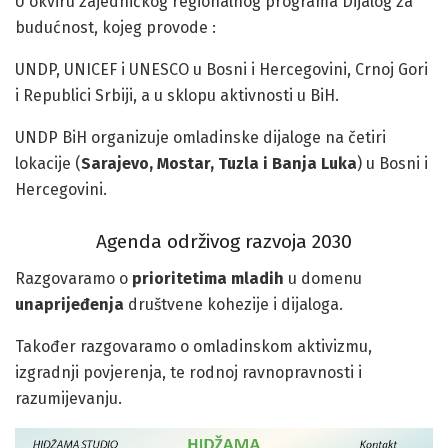
U okviru zajedničkog regionalnog programa Dijalog za
budućnost, kojeg provode :
UNDP, UNICEF i UNESCO u Bosni i Hercegovini, Crnoj Gori
i Republici Srbiji, a u sklopu aktivnosti u BiH.
UNDP BiH organizuje omladinske dijaloge na četiri
lokacije (
Sarajevo, Mostar, Tuzla i Banja Luka
) u Bosni i
Hercegovini.
Agenda održivog razvoja 2030
Razgovaramo o
prioritetima mladih
u domenu
unaprijeđenja
društvene kohezije i dijaloga.
Također razgovaramo o omladinskom aktivizmu,
izgradnji povjerenja, te rodnoj ravnopravnosti i
razumijevanju.