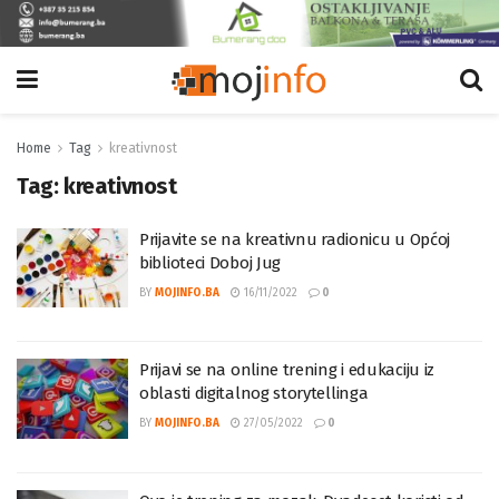
Home
Tag
kreativnost
Tag:
kreativnost
Prijavite se na kreativnu radionicu u Općoj
biblioteci Doboj Jug
BY
MOJINFO.BA
16/11/2022
0
Prijavi se na online trening i edukaciju iz
oblasti digitalnog storytellinga
BY
MOJINFO.BA
27/05/2022
0