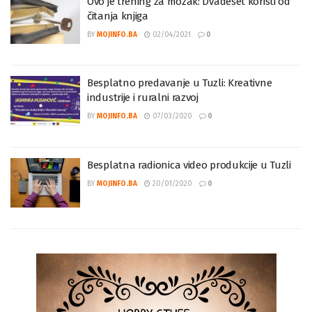
Ovo je trening za mozak: Dvadeset koristi od
čitanja knjiga
BY
MOJINFO.BA
02/04/2021
0
Besplatno predavanje u Tuzli: Kreativne
industrije i ruralni razvoj
BY
MOJINFO.BA
07/03/2020
0
Besplatna radionica video produkcije u Tuzli
BY
MOJINFO.BA
20/01/2020
0