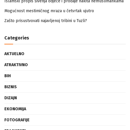
Islamski propis šivenja odjeće i prodaje nakita nemuslimankama
Mogućnost mestimičnog mraza u četvrtak ujutro
Zašto prisustvovati najavljenoj tribini u Tuzli?
Categories
AKTUELNO
ATRAKTIVNO
BIH
BIZNIS
DIZAJN
EKONOMIJA
FOTOGRAFIJE