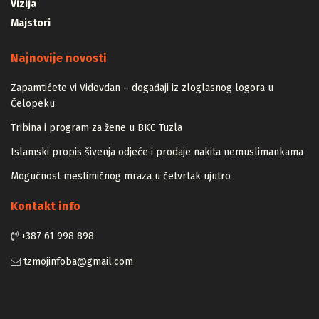
Vizija
Majstori
Najnovije novosti
Zapamtićete vi Vidovdan – događaji iz zloglasnog logora u
Čelopeku
Tribina i program za žene u BKC Tuzla
Islamski propis šivenja odjeće i prodaje nakita nemuslimankama
Mogućnost mestimičnog mraza u četvrtak ujutro
Kontakt info
+387 61 998 898
tzmojinfoba@gmail.com