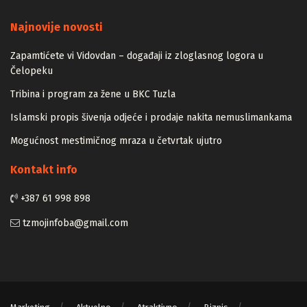
Majstori
Najnovije novosti
Zapamtićete vi Vidovdan – događaji iz zloglasnog logora u
Čelopeku
Tribina i program za žene u BKC Tuzla
Islamski propis šivenja odjeće i prodaje nakita nemuslimankama
Mogućnost mestimičnog mraza u četvrtak ujutro
Kontakt info
+387 61 998 898
tzmojinfoba@gmail.com