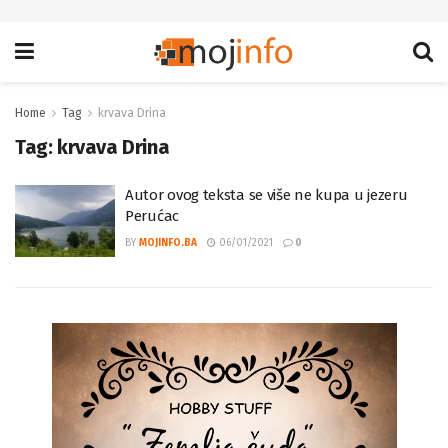
Home
Tag
krvava Drina
Tag:
krvava Drina
Autor ovog teksta se više ne kupa u jezeru
Perućac
BY
MOJINFO.BA
06/01/2021
0