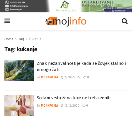
Home
Tag
kukanje
Tag:
kukanje
Znak nezahvalnosti je kada se čovjek stalno i
mnogo žali
BY
MOJINFO.BA
22/08/2022
0
Sedam vrsta žena koje ne treba ženiti
BY
MOJINFO.BA
15/12/2020
0