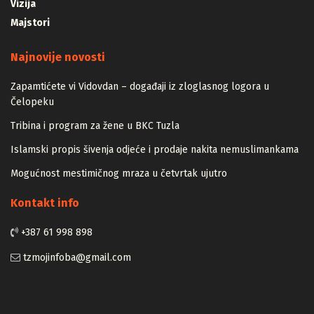
Vizija
Majstori
Najnovije novosti
Zapamtićete vi Vidovdan – događaji iz zloglasnog logora u
Čelopeku
Tribina i program za žene u BKC Tuzla
Islamski propis šivenja odjeće i prodaje nakita nemuslimankama
Mogućnost mestimičnog mraza u četvrtak ujutro
Kontakt info
+387 61 998 898
tzmojinfoba@gmail.com