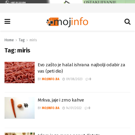
Home
Tag
miris
Tag:
miris
Evo zašto je halal ishrana najbolji odabir za
vas (peti dio)
BY
MOJINFO.BA
09/08/2023
0
Mrkva, jaje i zrno kahve
BY
MOJINFO.BA
14/01/2022
0