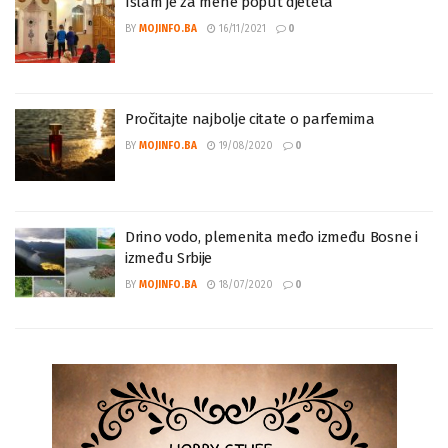
Islam je za mene poput djeteta
BY
MOJINFO.BA
16/11/2021
0
Pročitajte najbolje citate o parfemima
BY
MOJINFO.BA
19/08/2020
0
Drino vodo, plemenita međo između Bosne i
između Srbije
BY
MOJINFO.BA
18/07/2020
0