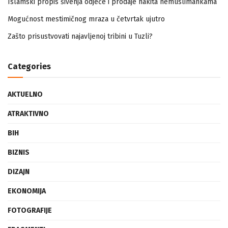
Islamski propis šivenja odjeće i prodaje nakita nemuslimankama
Mogućnost mestimičnog mraza u četvrtak ujutro
Zašto prisustvovati najavljenoj tribini u Tuzli?
Categories
AKTUELNO
ATRAKTIVNO
BIH
BIZNIS
DIZAJN
EKONOMIJA
FOTOGRAFIJE