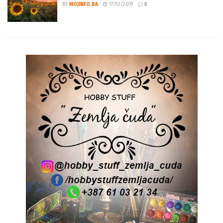
Najbitnija životinja na Zemlji izumire
BY
MOJINFO.BA
17/10/2019
0