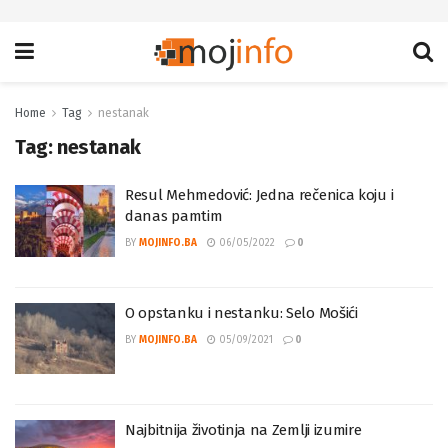
Home
Tag
nestanak
Tag:
nestanak
Resul Mehmedović: Jedna rečenica koju i
danas pamtim
BY
MOJINFO.BA
06/05/2022
0
O opstanku i nestanku: Selo Mošići
BY
MOJINFO.BA
05/09/2021
0