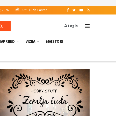
7, 2026
17
Tuzla Canton
°C
Login
NAPRIJED
VIZIJA
MAJSTORI