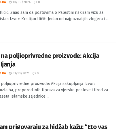
jan Iličić: Znao sam da postovima o
tini riskiram vizu za Turkmenistan
O.BA
10/09/2024
0
 Iličić: Znao sam da postovima o Palestini riskiram vizu za
tan Izvor: Kristijan Iličić. Jedan od najpoznatijih vlogera i ...
 na poljioprivredne proizvode: Akcija
ljanja
O.BA
01/10/2021
0
 poljioprivredne proizvode: Akcija sakupljanja Izvor:
uzla.ba, preporod.info Uprava za vjerske poslove i Ured za
aseta Islamske zajednice ...