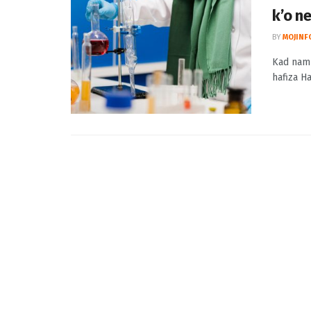
Kad n
k’o ne
BY
MOJINF
Kad nam p
hafiza Ha