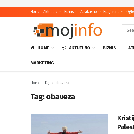
Home
Aktuelno
Biznis
Atraktivno
Fragmenti
Ogle
HOME
AKTUELNO
BIZNIS
AT
MARKETING
Home
Tag
obaveza
Tag:
obaveza