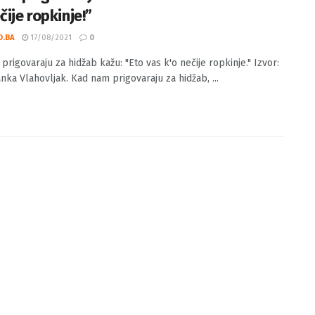
am prigovaraju za hidžab kažu: “Eto vas
čije ropkinje!”
O.BA
17/08/2021
0
rigovaraju za hidžab kažu: "Eto vas k'o nečije ropkinje." Izvor:
nka Vlahovljak. Kad nam prigovaraju za hidžab, ...