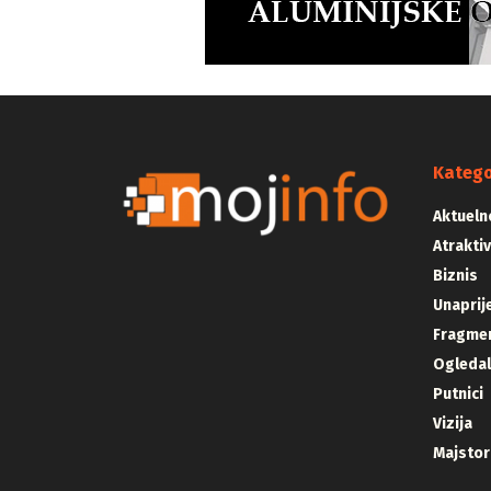
Katego
Aktueln
Atrakti
Biznis
Unaprij
Fragmen
Ogleda
Putnici