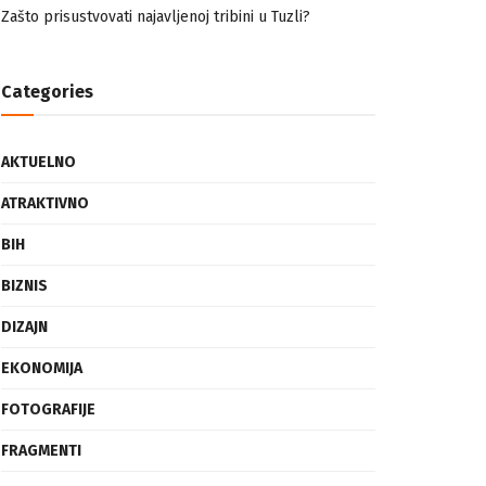
nemuslimankama
Mogućnost mestimičnog mraza u četvrtak ujutro
Zašto prisustvovati najavljenoj tribini u Tuzli?
Categories
AKTUELNO
ATRAKTIVNO
BIH
BIZNIS
DIZAJN
EKONOMIJA
FOTOGRAFIJE