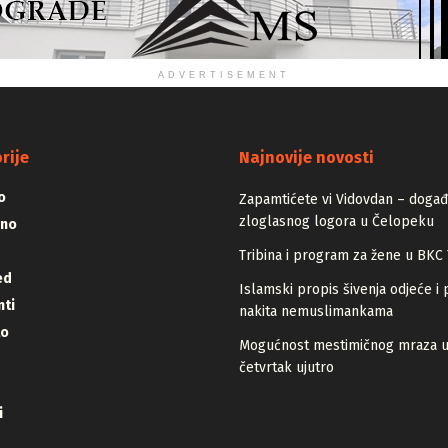
ADVERTISEMENT
rije
Najnovije novosti
o
Zapamtićete vi Vidovdan – događa
zloglasnog logora u Čelopeku
vno
Tribina i program za žene u BKC 
ed
Islamski propis šivenja odjeće i 
ti
nakita nemuslimankama
lo
Mogućnost mestimičnog mraza 
četvrtak ujutro