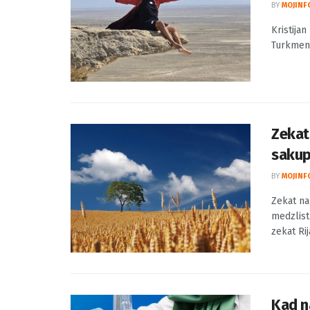
Kristi
Pales
BY
MOJINF
Kristijan
Turkmenis
Zekat
sakup
BY
MOJINF
Zekat na
medzlist
zekat Rij