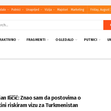
dalo
Putnici
Unaprijed
Vizija
Majstori
Marketing
Friday, August 
RAKTIVNO
FRAGMENTI
OGLEDALO
PUTNICI
U