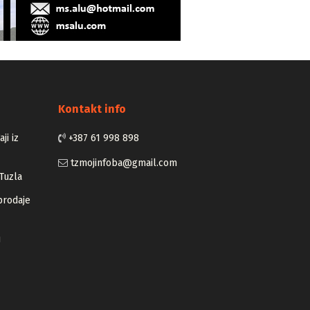
Kontakt info
ji iz
+387 61 998 898
tzmojinfoba@gmail.com
Tuzla
prodaje
u