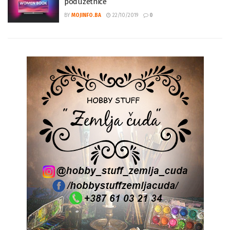
Sarajevo: Pozivnica za proaktivne i žene
poduzetnice
BY
MOJINFO.BA
22/10/2019
0