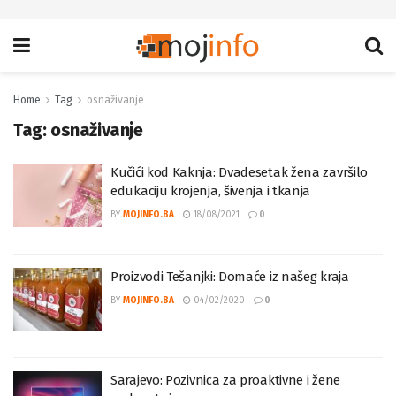
Home
Tag
osnaživanje
Tag:
osnaživanje
Kučići kod Kaknja: Dvadesetak žena završilo
edukaciju krojenja, šivenja i tkanja
BY
MOJINFO.BA
18/08/2021
0
Proizvodi Tešanjki: Domaće iz našeg kraja
BY
MOJINFO.BA
04/02/2020
0